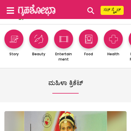
⚲
ಸಬ್ ಸ್ಕ್ರೈಬ್
Story
Beauty
Entertain
Food
Health
ment
ಮಹಿಳಾ ಕ್ರಿಕೆಟ್