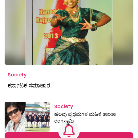
Society
ಕರ್ನಾಟಕ ಸಮಾಚಾರ
Society
ಹಲವು ಪ್ರಥಮಗಳ ಮಹಿಳೆ ಶಾಂತಾ
ರಂಗಸ್ವಾಮಿ