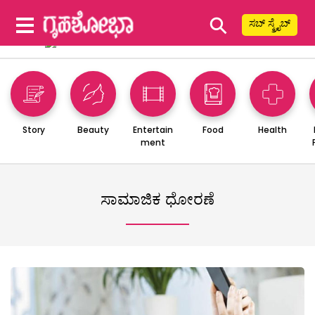
⚲
ಸಬ್ ಸ್ಕ್ರೈಬ್
Story
Beauty
Entertain
Food
Health
ment
ಸಾಮಾಜಿಕ ಧೋರಣೆ