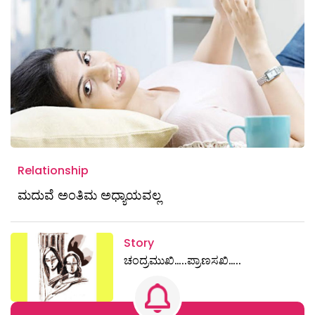
Relationship
ಮದುವೆ ಅಂತಿಮ ಅಧ್ಯಾಯವಲ್ಲ
Story
ಚಂದ್ರಮುಖಿ…..ಪ್ರಾಣಸಖಿ…..