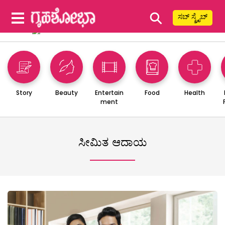
⚲
ಸಬ್ ಸ್ಕ್ರೈಬ್
Story
Beauty
Entertain
Food
Health
ment
ಸೀಮಿತ ಆದಾಯ