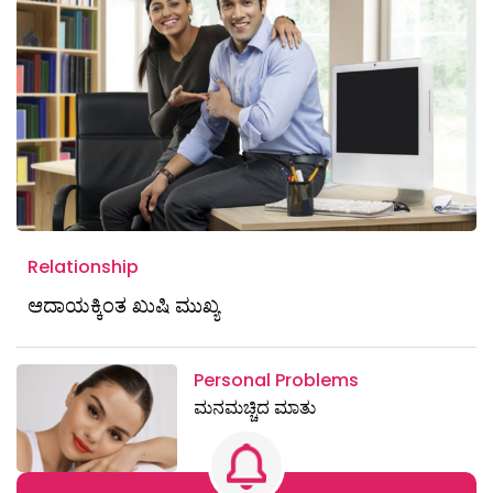
Relationship
ಆದಾಯಕ್ಕಿಂತ ಖುಷಿ ಮುಖ್ಯ
Personal Problems
ಮನಮಚ್ಚಿದ ಮಾತು