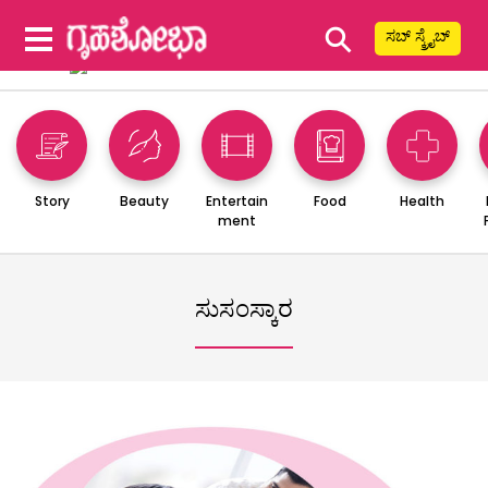
⚲
ಸಬ್ ಸ್ಕ್ರೈಬ್
Story
Beauty
Entertain
Food
Health
ment
ಸುಸಂಸ್ಕಾರ