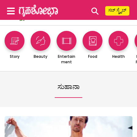
⚲
ಸಬ್ ಸ್ಕ್ರೈಬ್
Story
Beauty
Entertain
Food
Health
ment
ಸುಹಾನಾ