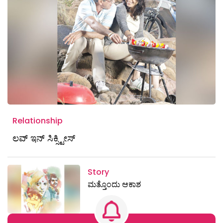
Relationship
ಲವ್ ಇನ್‌ ಸಿಕ್ಸ್ಟೀಸ್‌
Story
ಮತ್ತೊಂದು ಆಕಾಶ