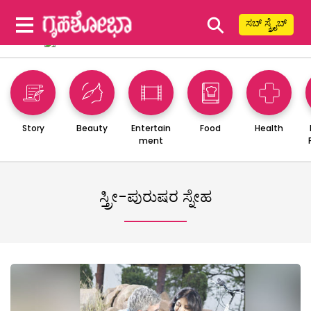
⚲
ಸಬ್ ಸ್ಕ್ರೈಬ್
Story
Beauty
Entertain
Food
Health
ment
ಸ್ತ್ರೀ-ಪುರುಷರ ಸ್ನೇಹ