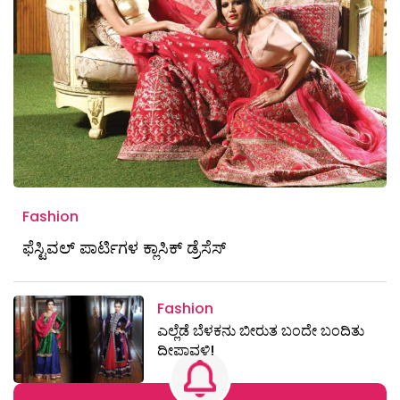
Fashion
ಫೆಸ್ಟಿವಲ್ ಪಾರ್ಟಿಗಳ ಕ್ಲಾಸಿಕ್ ಡ್ರೆಸೆಸ್
Fashion
ಎಲ್ಲೆಡೆ ಬೆಳಕನು ಬೀರುತ ಬಂದೇ ಬಂದಿತು
ದೀಪಾವಳಿ!