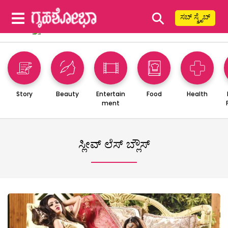
⚲
ಸಬ್ ಸ್ಕ್ರೈಬ್
Story
Beauty
Entertain
Food
Health
ment
ಸ್ಲೀವ್ ಲೆಸ್ ಬ್ಲೌಸ್