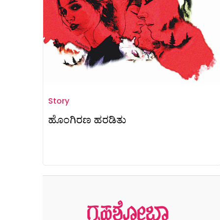
Story
ಹೊಂಗಿರಣ ಹರಡಿತು