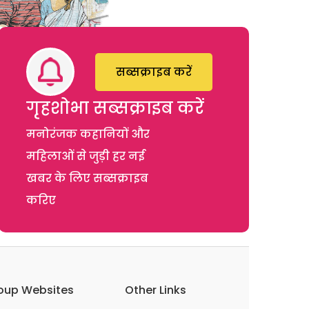
सब्सक्राइब करें
गृहशोभा सब्सक्राइब करें
मनोरंजक कहानियों और
महिलाओं से जुड़ी हर नई
खबर के लिए सब्सक्राइब
करिए
oup Websites
Other Links