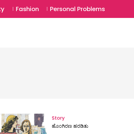
⚲
BSCRIBE
Login
ty
Fashion
Personal Problems
⚲
Story
ಹೊಂಗಿರಣ ಹರಡಿತು