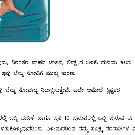
ಳುವುದು, ನಿರಂತರ ವಾಹನ ಚಾಲನೆ, ಲಿಫ್ಟ್ ನ ಬಳಕೆ, ಮನೆಯ ಕೆಲಸ
ೆ ಇವು ಬೆನ್ನು ನೋವಿಗೆ ಮುಖ್ಯ ಕಾರಣ.
್ನು ನೋವನ್ನು ನಿರ್ಲಕ್ಷಿಸುತ್ತೇವೆ. ಅದೇ ಆಮೇಲೆ ಕ್ಲಿಷ್ಟಕರ
ಲಿ ಒಬ್ಬ ಮಹಿಳೆ ಹಾಗೂ ಪ್ರತಿ 10 ಪುರುಷರಲ್ಲಿ ಒಬ್ಬ ಪುರುಷ ಈ
್ಲಿ ಕುಳಿತುಕೊಳ್ಳುವುದರಿಂದ, ಏಳುವುದರಿಂದ ನಮ್ಮ ಸೂಕ್ಷ್ಮ ನರನಾಡಿಗಳ 