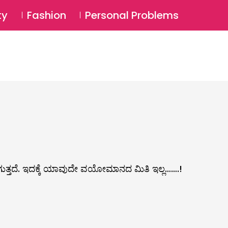
⚲
BSCRIBE
Login
ty
Fashion
Personal Problems
⚲
ಆಗುತ್ತದೆ. ಇದಕ್ಕೆ ಯಾವುದೇ ವಯೋಮಾನದ ಮಿತಿ ಇಲ್ಲ…….!