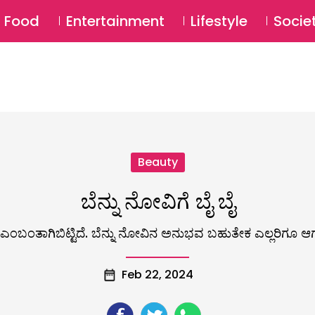
SU
Food
Entertainment
Lifestyle
Socie
Beauty
ಬೆನ್ನು ನೋವಿಗೆ ಬೈ ಬೈ
್ಯ ಎಂಬಂತಾಗಿಬಿಟ್ಟಿದೆ. ಬೆನ್ನು ನೋವಿನ ಅನುಭವ ಬಹುತೇಕ ಎಲ್ಲರಿಗೂ 
Feb 22, 2024