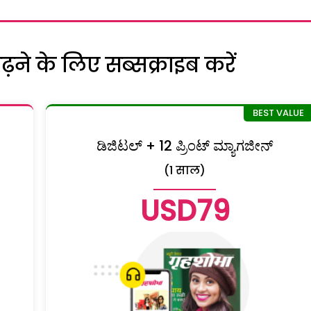
ने के लिए सब्सक्राइब करें
ಡಿಜಿಟಲ್ + 12 ಪ್ರಿಂಟ್ ಮ್ಯಾಗಜೀನ್
(1 साल)
USD79