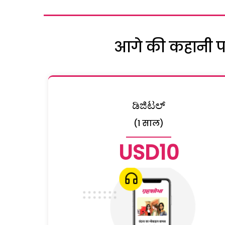
आगे की कहानी पढ़
ಡಿಜಿಟಲ್
(1 साल)
USD10