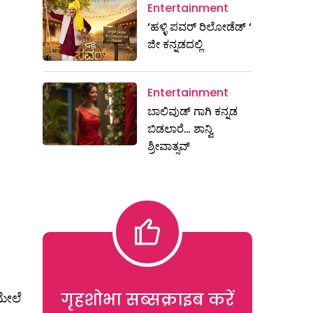
Entertainment
‘ಹಳ್ಳಿ ಪವರ್ ರಿಲೋಡೆಡ್ ‘
ಜೀ ಕನ್ನಡದಲ್ಲಿ
Entertainment
ಬಾಲಿವುಡ್ ಗಾಗಿ ಕನ್ನಡ
ಬಿಡಲಾರೆ… ಶಾನ್ವಿ
ಶ್ರೀವಾತ್ಸವ್
गृहशोभा सब्सक्राइब करें
ಮೇಲೆ