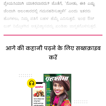
ಪ್ರೇಯಸಿಯಾಗಿ ಯಾಕಿರಬಾರದು? ಜೊತೆಗೆ, `ನೋಡು, ಈಕಿ ಎಷ್ಟು
ಚೆಂದಾಗಿ ಅಲಂಕಾರದಲ್ಲಿ ಗಮನಹರಿಸುತ್ತಾಳೆ!' ಎಂದು ಇತರರು
ಹೊಗಳಲು, ನಿಮ್ಮ ಪತಿಗೆ ಬಹಳ ಹೆಮ್ಮೆ ಎನಿಸುತ್ತದೆ. ಇಂಥ ಔಟ್‌
ಲುಕ್‌ ನಿಮ್ಮೊಳಗಿನ ಆತ್ಮವಿಶ್ವಾಸವನ್ನು ಖಂಡಿತಾ ಜಾಗೃತಗೊಳಿಸುತ್ತದೆ.
आगे की कहानी पढ़ने के लिए सब्सक्राइब
करें