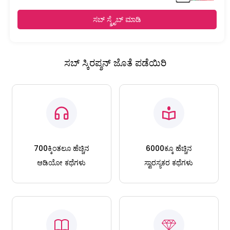
ಸಬ್ ಸ್ಕ್ರೈಬ್ ಮಾಡಿ
ಸಬ್ ಸ್ಕಿರಪ್ಶನ್ ಜೊತೆ ಪಡೆಯಿರಿ
700ಕ್ಕಿಂತಲೂ ಹೆಚ್ಚಿನ
6000ಕ್ಕೂ ಹೆಚ್ಚಿನ
ಆಡಿಯೋ ಕಥೆಗಳು
ಸ್ವಾರಸ್ಯಕರ ಕಥೆಗಳು