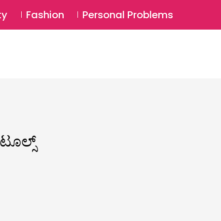
⚲
BSCRIBE
Login
ty
Fashion
Personal Problems
⚲
ಟೂಲ್ಸ್