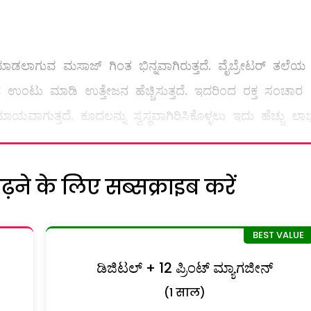
ುವ ಮಸಾಜ್‌ ಗಿಂತ ಭಿನ್ನವಾಗಿರುತ್ತದೆ. ವೈಬ್ರೇಟರ್‌ ತಲೆಯ
ು ಮಾಡಿ ಉತ್ತೇಜನ ಹೆಚ್ಚಿಸುತ್ತದೆ. ಇದರಿಂದ ರಕ್ತ ಸಂಚಾರ
 ಮಾಯವಾಗುತ್ತದೆ. ಕೂದಲನ್ನು ಸ್ವಸ್ಥವಾಗಿರಿಸಿಕೊಳ್ಳಲು ಇದು ಹೆಚ್ಚು ಲ
ने के लिए सब्सक्राइब करें
ಡಿಜಿಟಲ್ + 12 ಪ್ರಿಂಟ್ ಮ್ಯಾಗಜೀನ್
(1 साल)