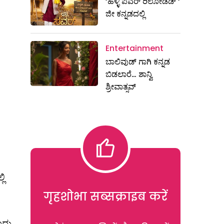
‘ಹಳ್ಳಿ ಪವರ್ ರಿಲೋಡೆಡ್ ‘
ಜೀ ಕನ್ನಡದಲ್ಲಿ
Entertainment
ಬಾಲಿವುಡ್ ಗಾಗಿ ಕನ್ನಡ
ಬಿಡಲಾರೆ… ಶಾನ್ವಿ
ಶ್ರೀವಾತ್ಸವ್
ಲಿ
गृहशोभा सब्सक्राइब करें
ಂದು