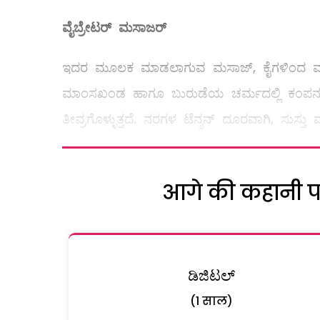
ವೈಬ್ರೇಟರ್
‌
ಮಸಾಜರ್
ಇದರ ಮೂಲಕ ಮಾಡಲಾಗುವ ಮಸಾಜ್‌, ಕೈಗಳಿಂದ ಮಾಡಲಾಗ
ಮಾಂಸಖಂಡ ಹಾಗೂ ಬುರುಡೆಯ ಚರ್ಮದಲ್ಲಿ ಕಂಪನ ಉಂಟ
ತೀವ್ರಗೊಳ್ಳುತ್ತದೆ. ನರಗಳ ಟೆನ್ಶನ್‌ ದೂರವಾಗಿ, ಸುಸ್ತು
आगे की कहानी पढ़
ಡಿಜಿಟಲ್
(1 साल)