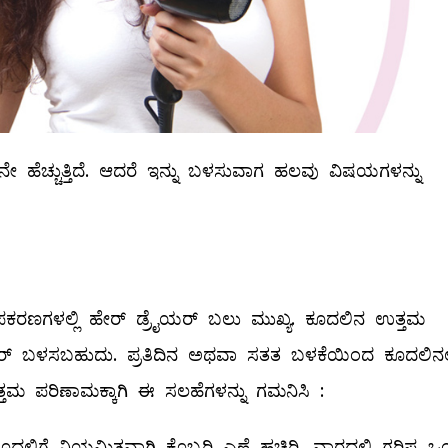
 ದಿನೇದಿನೇ ಹೆಚ್ಚುತ್ತಿದೆ. ಆದರೆ ಇನ್ನು ಬಳಸುವಾಗ ಹಲವು ವಿಷಯಗಳನ್ನು
ಉಪಕರಣಗಳಲ್ಲಿ ಹೇರ್‌ ಡ್ರೈಯರ್‌ ಬಲು ಮುಖ್ಯ. ಕೂದಲಿನ ಉತ್ತಮ
ರ್‌ ಬಳಸಬಹುದು. ಪ್ರತಿದಿನ ಅಥವಾ ಸತತ ಬಳಕೆಯಿಂದ ಕೂದಲಿನಲ್
ನ ಉತ್ತಮ ಪರಿಣಾಮಕ್ಕಾಗಿ ಈ ಸಲಹೆಗಳನ್ನು ಗಮನಿಸಿ :
ಲಿಗೆ ನಿಯಮಿತವಾಗಿ ಕೊಬ್ಬರಿ ಎಣ್ಣೆ ಹಚ್ಚಿರಿ. ವಾರದಲ್ಲಿ ಗರಿಷ್ಠ ಒ