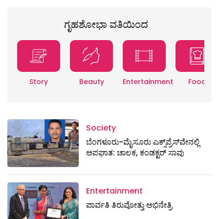
ಗೃಹಶೋಭಾ ವತಿಯಿಂದ
Story
Beauty
Entertainment
Food
Society
ಬೆಂಗಳೂರು-ಮೈಸೂರು ಎಕ್ಸ್​ಪ್ರೆಸ್‌ವೇನಲ್ಲಿ
ಅಪಘಾತ: ಚಾಲಕ, ಕಂಡಕ್ಟರ್ ಸಾವು
Entertainment
ಪಾರ್ವತಿ ತಿರುವೋತ್ತು ಅಭಿನೇತ್ರಿ