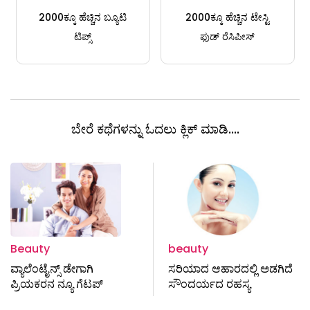
2000ಕ್ಕೂ ಹೆಚ್ಚಿನ ಬ್ಯೂಟಿ
2000ಕ್ಕೂ ಹೆಚ್ಚಿನ ಟೇಸ್ಟಿ
ಟಿಪ್ಸ್
ಫುಡ್ ರೆಸಿಪೀಸ್
ಬೇರೆ ಕಥೆಗಳನ್ನು ಓದಲು ಕ್ಲಿಕ್ ಮಾಡಿ....
Beauty
beauty
ವ್ಯಾಲೆಂಟೈನ್ಸ್ ಡೇಗಾಗಿ
ಸರಿಯಾದ ಆಹಾರದಲ್ಲಿ ಅಡಗಿದೆ
ಪ್ರಿಯಕರನ ನ್ಯೂ ಗೆಟಪ್
ಸೌಂದರ್ಯದ ರಹಸ್ಯ