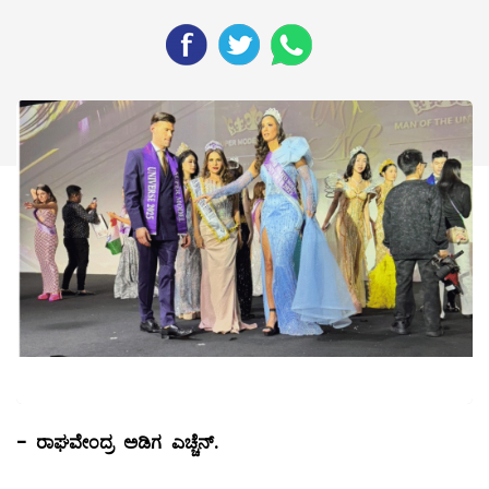
-
ರಾಘವೇಂದ್ರ ಅಡಿಗ ಎಚ್ಚೆನ್.