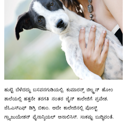
ಹುಟ್ಟಿ ಬೆಳೆದದ್ದು ಬಸವನಗುಡಿಯಲ್ಲಿ. ಕುಮಾರನ್ಸ್ ಚಿಲ್ಡ್ರನ್‌ ಹೋಂ
ಶಾಲೆಯಲ್ಲಿ ಹತ್ತನೇ ತರಗತಿ ನಂತರ ಜೈನ್‌ ಕಾಲೇಜಿಗೆ ಪ್ರವೇಶ.
ಜೆಓಎಸ್‌ಎಫ್‌ ಡಿಗ್ರಿ ಬಿಕಾಂ. ಅದೇ ಕಾಲೇಜಿನಲ್ಲಿ ಪೋಸ್ಟ್
ಗ್ರ್ಯಾಜುಯೇಶನ್‌ ಫೈನಾನ್ಶಿಯಲ್ ಅನಾಲಿಸಿಸ್‌. ಸಾಕಷ್ಟು ಬುದ್ಧಿವಂತೆ.