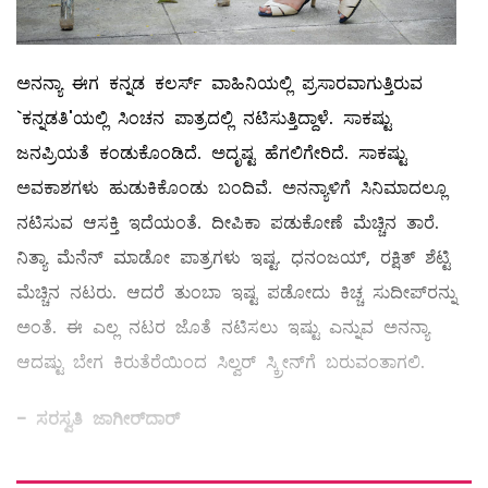
ಅನನ್ಯಾ ಈಗ ಕನ್ನಡ ಕಲರ್ಸ್‌ ವಾಹಿನಿಯಲ್ಲಿ ಪ್ರಸಾರವಾಗುತ್ತಿರುವ
`ಕನ್ನಡತಿ'ಯಲ್ಲಿ ಸಿಂಚನ ಪಾತ್ರದಲ್ಲಿ ನಟಿಸುತ್ತಿದ್ದಾಳೆ. ಸಾಕಷ್ಟು
ಜನಪ್ರಿಯತೆ ಕಂಡುಕೊಂಡಿದೆ. ಅದೃಷ್ಟ ಹೆಗಲಿಗೇರಿದೆ. ಸಾಕಷ್ಟು
ಅವಕಾಶಗಳು ಹುಡುಕಿಕೊಂಡು ಬಂದಿವೆ. ಅನನ್ಯಾಳಿಗೆ ಸಿನಿಮಾದಲ್ಲೂ
ನಟಿಸುವ ಆಸಕ್ತಿ ಇದೆಯಂತೆ. ದೀಪಿಕಾ ಪಡುಕೋಣೆ ಮೆಚ್ಚಿನ ತಾರೆ.
ನಿತ್ಯಾ ಮೆನೆನ್‌ ಮಾಡೋ ಪಾತ್ರಗಳು ಇಷ್ಟ. ಧನಂಜಯ್‌, ರಕ್ಷಿತ್‌ ಶೆಟ್ಟಿ
ಮೆಚ್ಚಿನ ನಟರು. ಆದರೆ ತುಂಬಾ ಇಷ್ಟ ಪಡೋದು ಕಿಚ್ಚ ಸುದೀಪ್‌ರನ್ನು
ಅಂತೆ. ಈ ಎಲ್ಲ ನಟರ ಜೊತೆ ನಟಿಸಲು ಇಷ್ಟು ಎನ್ನುವ ಅನನ್ಯಾ
ಆದಷ್ಟು ಬೇಗ ಕಿರುತೆರೆಯಿಂದ ಸಿಲ್ವರ್‌ ಸ್ಕ್ರೀನ್‌ಗೆ ಬರುವಂತಾಗಲಿ.
- ಸರಸ್ವತಿ ಜಾಗೀರ್‌ದಾರ್‌