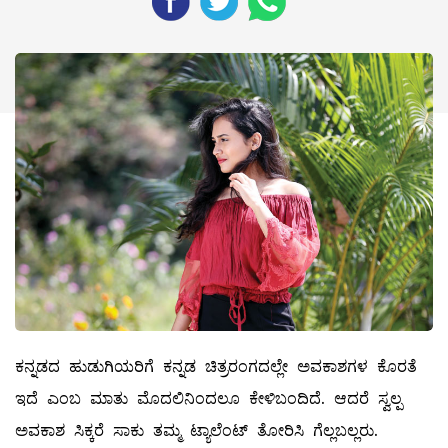
ಕನ್ನಡದ ಹುಡುಗಿಯರಿಗೆ ಕನ್ನಡ ಚಿತ್ರರಂಗದಲ್ಲೇ ಅವಕಾಶಗಳ ಕೊರತೆ
ಇದೆ ಎಂಬ ಮಾತು ಮೊದಲಿನಿಂದಲೂ ಕೇಳಿಬಂದಿದೆ. ಆದರೆ ಸ್ವಲ್ಪ
ಅವಕಾಶ ಸಿಕ್ಕರೆ ಸಾಕು ತಮ್ಮ ಟ್ಯಾಲೆಂಟ್‌ ತೋರಿಸಿ ಗೆಲ್ಲಬಲ್ಲರು.