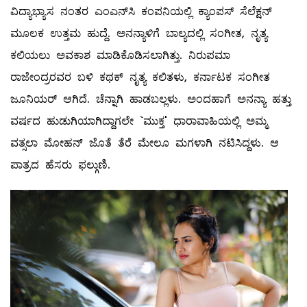
ವಿದ್ಯಾಭ್ಯಾಸ ನಂತರ ಎಂಎನ್‌ಸಿ ಕಂಪನಿಯಲ್ಲಿ ಕ್ಯಾಂಪಸ್‌ ಸೆಲೆಕ್ಷನ್‌
ಮೂಲಕ ಉತ್ತಮ ಹುದ್ದೆ. ಅನನ್ಯಾಳಿಗೆ ಬಾಲ್ಯದಲ್ಲಿ ಸಂಗೀತ, ನೃತ್ಯ
ಕಲಿಯಲು ಅವಕಾಶ ಮಾಡಿಕೊಡಿಸಲಾಗಿತ್ತು. ನಿರುಪಮಾ
ರಾಜೇಂದ್ರರವರ ಬಳಿ ಕಥಕ್‌ ನೃತ್ಯ ಕಲಿತಳು, ಕರ್ನಾಟಕ ಸಂಗೀತ
ಜೂನಿಯರ್‌ ಆಗಿದೆ. ಚೆನ್ನಾಗಿ ಹಾಡಬಲ್ಲಳು. ಅಂದಹಾಗೆ ಅನನ್ಯಾ ಹತ್ತು
ವರ್ಷದ ಹುಡುಗಿಯಾಗಿದ್ದಾಗಲೇ `ಮುಕ್ತ' ಧಾರಾವಾಹಿಯಲ್ಲಿ ಅಮ್ಮ
ವತ್ಸಲಾ ಮೋಹನ್‌ ಜೊತೆ ತೆರೆ ಮೇಲೂ ಮಗಳಾಗಿ ನಟಿಸಿದ್ದಳು. ಆ
ಪಾತ್ರದ ಹೆಸರು ಫಲ್ಗುಣಿ.