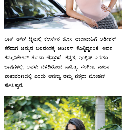
ಲಾಕ್‌ ಡೌನ್‌ ಟೈಮಲ್ಲಿ ಕಲರ್ಸ್‌ನ ಹೊಸ ಧಾರಾವಾಹಿಗೆ ಆಡೀಶನ್‌
ಕರೆದಾಗ ಅಮ್ಮನ ಬಲವಂತಕ್ಕೆ ಆಡೀಶನ್‌ ಕೊಟ್ಟಿದ್ದಳಂತೆ. ಅವಳ
ಕಮ್ಯುನಿಕೇಶನ್‌ ತುಂಬಾ ಚೆನ್ನಾಗಿದೆ. ಕನ್ನಡ, ಇಂಗ್ಲಿಷ್‌ ಎರಡೂ
ಭಾಷೆಗಳಲ್ಲಿ. ಅವಳು ಬೆಳೆದಿರೋದೆ ಸಾಹಿತ್ಯ, ಸಂಗೀತ, ನಾಟಕ
ವಾತಾವರಣದಲ್ಲಿ ಎಂದು ಅನನ್ಯಾ ಅಮ್ಮ ವತ್ಸಲಾ ಮೋಹನ್‌
ಹೇಳುತ್ತಾರೆ.