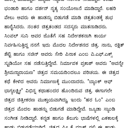
ಭಂಡಾರಿ ಹಾಗೂ ದರ್ಶನ್ ನೃತ್ಯ ಸಂಯೋಜನೆ ಮಾಡಿದ್ದಾರೆ. ಲಹರಿ
ವೇಲು ಅವರು ಈ ಹಾಡನ್ನು ಬಿಡುಗಡೆ ಮಾಡಿ ಚಿತ್ರತಂಡಕ್ಕೆ ಶುಭ
ಹಾರೈಸಿದರು. ನಂತರ ಚಿತ್ರತಂಡದ ಸದಸ್ಯರು ಮಾತನಾಡಿದರು.
ಸಿಂಪಲ್ ಸುನಿ ಅವರ ಜೊತೆಗೆ ಸಹ ನಿರ್ದೇಶಕನಾಗಿ ಕಾರ್ಯ
ನಿರ್ವಹಿಸುತ್ತಿದ್ದ ನನಗೆ ಇದು ಮೊದಲ ನಿರ್ದೇಶನದ ಚಿತ್ರ‌. ನಾನು, ರಕ್ಷಿತ್
ಶೆಟ್ಟಿ ಹಾಗೂ ಸಚಿನ್ ಅವರು ಸೇರಿ ಪಿನಾಕ ಎಂಬ ವಿ.ಎಫ್.ಎಕ್ಸ್
ಸ್ಟುಡಿಯೋ ಸಹ ನಡೆಸುತ್ತಿದ್ದೇವೆ. ನಿರ್ಮಾಪಕ ಪ್ರಕಾಶ್ ಅವರು "ಅವನ್ನೇ
ಶ್ರೀಮನ್ನಾರಾಯಣ" ಚಿತ್ರದ ಸಮಯದಿಂದಲೂ ಪರಿಚಯ. ಈ ಚಿತ್ರದ
ಕಥೆ ಕೇಳಿದ ಅವರು ನಿರ್ಮಾಣಕ್ಕೆ ಮುಂದಾದರು. "ಬ್ಯಾಂಕ್ ಆಫ್
ಭಾಗ್ಯಲಕ್ಷ್ಮೀ" ವಿಭಿನ್ನ ಕಥಾಹಂದರ ಹೊಂದಿರುವ ಚಿತ್ರ. ಈಗಾಗಲೇ
ಚಿತ್ರದ ಚಿತ್ರೀಕರಣ ಮುಕ್ತಾಯವಾಗಿದ್ದು, ಇಂದು "ಹರ ಓಂ" ಎಂಬ
ಚಿತ್ರದ ಮೊದಲ ಹಾಡನ್ನು ಬಿಡುಗಡೆ ಮಾಡಿದ್ದೇವೆ‌. ಜ್ಯೂಡಾ ಸ್ಯಾಂಡಿ
ಸಂಗೀತ ನೀಡಿದ್ದಾರೆ. ಕನ್ನಡ ಹಾಗೂ ತೆಲುಗು ಭಾಷೆಗಳಲ್ಲಿ ಏಕಕಾಲಕ್ಕೆ
ಹಾಡು ಬಿಡುಗಡೆಯಾಗಿದೆ. ಚಿತ್ರದ ಪ್ರೀ ಕ್ಲೈಮ್ಯಾಕ್ಸ್ ನಲ್ಲಿ ಈ ಹಾಡು