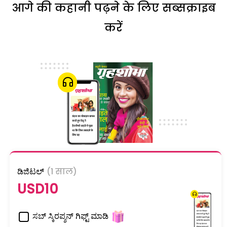
आगे की कहानी पढ़ने के लिए सब्सक्राइब
करें
ಡಿಜಿಟಲ್
(1 साल)
USD10
ಸಬ್ ಸ್ಕಿರಪ್ಶನ್ ಗಿಫ್ಟ್ ಮಾಡಿ