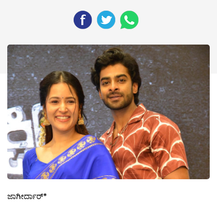
ಜಾಗೀರ್ದಾರ್*