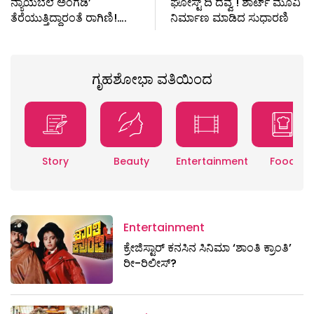
ನ್ಯಾಯಬೆಲೆ ಅಂಗಡಿʼ
ಘೋಸ್ಟ್ ದಿ ದೆವ್ವ ! ಶಾರ್ಟ್ ಮೂವಿ
ತೆರೆಯುತ್ತಿದ್ದಾರಂತೆ ರಾಗಿಣಿ!….
ನಿರ್ಮಾಣ ಮಾಡಿದ ಸುಧಾರಣಿ
ಗೃಹಶೋಭಾ ವತಿಯಿಂದ
Story
Beauty
Entertainment
Food
Entertainment
ಕ್ರೇಜಿಸ್ಟಾರ್ ಕನಸಿನ ಸಿನಿಮಾ ‘ಶಾಂತಿ ಕ್ರಾಂತಿ’
ರೀ-ರಿಲೀಸ್?