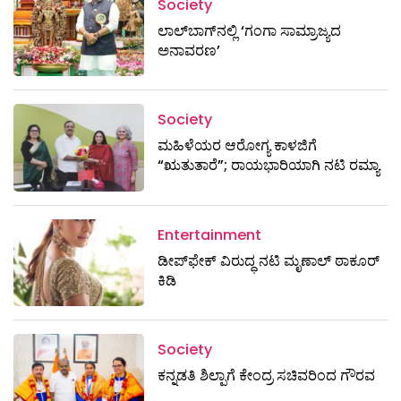
Society
ಲಾಲ್‌ಬಾಗ್‌ನಲ್ಲಿ ‘ಗಂಗಾ ಸಾಮ್ರಾಜ್ಯದ
ಅನಾವರಣ’
Society
ಮಹಿಳೆಯರ ಆರೋಗ್ಯ ಕಾಳಜಿಗೆ
“ಋತುತಾರೆ”; ರಾಯಭಾರಿಯಾಗಿ ನಟಿ ರಮ್ಯಾ
Entertainment
ಡೀಪ್‌ಫೇಕ್ ವಿರುದ್ಧ ನಟಿ ಮೃಣಾಲ್ ಠಾಕೂರ್
ಕಿಡಿ
Society
ಕನ್ನಡತಿ ಶಿಲ್ಪಾಗೆ ಕೇಂದ್ರ ಸಚಿವರಿಂದ ಗೌರವ