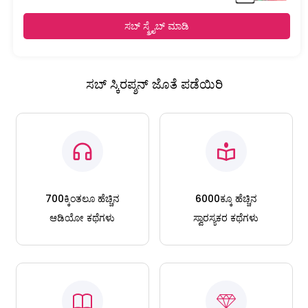
ಸಬ್ ಸ್ಕ್ರೈಬ್ ಮಾಡಿ
ಸಬ್ ಸ್ಕಿರಪ್ಶನ್ ಜೊತೆ ಪಡೆಯಿರಿ
700ಕ್ಕಿಂತಲೂ ಹೆಚ್ಚಿನ
6000ಕ್ಕೂ ಹೆಚ್ಚಿನ
ಆಡಿಯೋ ಕಥೆಗಳು
ಸ್ವಾರಸ್ಯಕರ ಕಥೆಗಳು