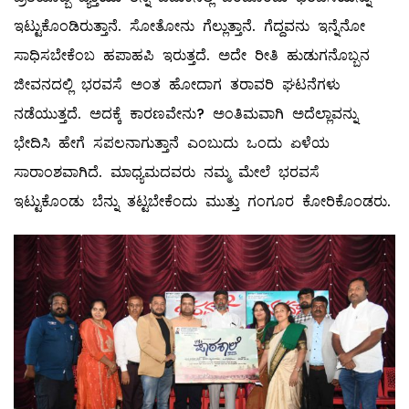
ಇಟ್ಟುಕೊಂಡಿರುತ್ತಾನೆ. ಸೋತೋನು ಗೆಲ್ಲುತ್ತಾನೆ. ಗೆದ್ದವನು ಇನ್ನೆನೋ
ಸಾಧಿಸಬೇಕೆಂಬ ಹಪಾಹಪಿ ಇರುತ್ತದೆ. ಅದೇ ರೀತಿ ಹುಡುಗನೊಬ್ಬನ
ಜೀವನದಲ್ಲಿ ಭರವಸೆ ಅಂತ ಹೋದಾಗ ತರಾವರಿ ಘಟನೆಗಳು
ನಡೆಯುತ್ತದೆ. ಅದಕ್ಕೆ ಕಾರಣವೇನು? ಅಂತಿಮವಾಗಿ ಅದೆಲ್ಲಾವನ್ನು
ಭೇದಿಸಿ ಹೇಗೆ ಸಪಲನಾಗುತ್ತಾನೆ ಎಂಬುದು ಒಂದು ಏಳೆಯ
ಸಾರಾಂಶವಾಗಿದೆ. ಮಾಧ್ಯಮದವರು ನಮ್ಮ ಮೇಲೆ ಭರವಸೆ
ಇಟ್ಟುಕೊಂಡು ಬೆನ್ನು ತಟ್ಟಬೇಕೆಂದು ಮುತ್ತು ಗಂಗೂರ ಕೋರಿಕೊಂಡರು.