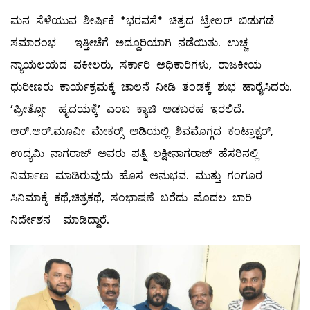
ಮನ ಸೆಳೆಯುವ ಶೀರ್ಷಿಕೆ *ಭರವಸೆ* ಚಿತ್ರದ ಟ್ರೇಲರ್ ಬಿಡುಗಡೆ
ಸಮಾರಂಭ ಇತ್ತೀಚೆಗೆ ಅದ್ದೂರಿಯಾಗಿ ನಡೆಯಿತು. ಉಚ್ಚ
ನ್ಯಾಯಲಯದ ವಕೀಲರು, ಸರ್ಕಾರಿ ಅಧಿಕಾರಿಗಳು, ರಾಜಕೀಯ
ಧುರೀಣರು ಕಾರ್ಯಕ್ರಮಕ್ಕೆ ಚಾಲನೆ ನೀಡಿ ತಂಡಕ್ಕೆ ಶುಭ ಹಾರೈಸಿದರು.
’ಪ್ರೀತ್ಸೋ ಹೃದಯಕ್ಕೆ’ ಎಂಬ ಕ್ಯಾಚಿ ಅಡಬರಹ ಇರಲಿದೆ.
ಆರ್.ಆರ್.ಮೂವೀ ಮೇಕರ‍್ಸ್ ಅಡಿಯಲ್ಲಿ ಶಿವಮೊಗ್ಗದ ಕಂಟ್ರಾಕ್ಟರ್,
ಉದ್ಯಮಿ ನಾಗರಾಜ್ ಅವರು ಪತ್ನಿ ಲಕ್ಷೀನಾಗರಾಜ್ ಹೆಸರಿನಲ್ಲಿ
ನಿರ್ಮಾಣ ಮಾಡಿರುವುದು ಹೊಸ ಅನುಭವ. ಮುತ್ತು ಗಂಗೂರ
ಸಿನಿಮಾಕ್ಕೆ ಕಥೆ,ಚಿತ್ರಕಥೆ, ಸಂಭಾಷಣೆ ಬರೆದು ಮೊದಲ ಬಾರಿ
ನಿರ್ದೇಶನ ಮಾಡಿದ್ದಾರೆ.