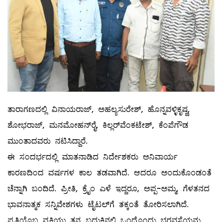
ತಾರಾಗಣದಲ್ಲಿ ವಿನಾಯರಾಜ್, ಅಹಲ್ಯಸುರೇಶ್, ಹೊನ್ನವಳ್ಳಿಕೃಷ್ಣ,
ಶೋಭರಾಜ್, ಮನಮೋಹನ್‌ರೈ, ಕಿಲ್ಲರ್‌ವೆಂಕಟೇಶ್, ಕೆಂಪೆಗೌಡ
ಮುಂತಾದವರು ನಟಿಸಿದ್ದಾರೆ.
ಈ ಸಂದರ್ಭದಲ್ಲಿ ಮಾತನಾಡಿದ ನಿರ್ದೇಶಕರು ಅನಿವಾರ್ಯ
ಕಾರಣದಿಂದ ವರ್ಷಗಳ ಕಾಲ ತಡವಾಗಿದೆ. ಆದರೂ ಅಂದುಕೊಂಡಂತೆ
ಚೆನ್ನಾಗಿ ಬಂದಿದೆ. ಪ್ರೀತಿ, ಕ್ರೈಂ ಎಳೆ ಇದ್ದರೂ, ಅಪ್ಪ-ಅಮ್ಮ, ಗೆಳತನದ
ಭಾವನಾತ್ಮಕ ಸನ್ನಿವೇಶಗಳು ಟೈಟಲ್‌ಗೆ ತಕ್ಕಂತೆ ತೋರಿಸಲಾಗಿದೆ.
ಪ್ರತಿಯೊಬ್ಬ ವ್ಯಕ್ತಿಯು ತನ್ನ ಬದುಕಿನಲ್ಲಿ ಒಂದೊಂದು ಭರವಸೆಯನ್ನು