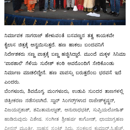
ನಿರ್ಮಾಪಕ ನಾಗರಾಜ್ ಹೇಳುವಂತೆ ಬಸವಣ್ಣನ ತತ್ವ ಕಾಯಕವೇ
ಕೈಲಾಸ ಚಿತ್ರಕ್ಕೆ ಅನ್ವಯಿಸುತ್ತದೆ. ಹಣ ಹಾಕಲು ಬಂದವನಿಗೆ
ನಿರ್ದೇಶಕರು ಸಣ್ಣ ಪಾತ್ರಕ್ಕೆ ಬಣ್ಣ ಹಚ್ಚಿಸಿದ್ದಾರೆ. ಮುಂದೆ ಮಕ್ಕಳ ಸಿನಿಮಾ
’ಪಾಠಶಾಲೆ’ ಗೆಳೆಯ ಸುರೇಶ್ ಕಂಠಿ ಅವರೊಂದಿಗೆ ಸೇರಿಕೊಂಡು
ನಿರ್ಮಾಣ ಮಾಡಲಿದ್ದೇನೆ. ಹಣ ವಾಪಸ್ಸು ಬರುತ್ತದೆಂಬ ಭರವಸೆ ಇದೆ
ಎಂದರು.
ಬೆಂಗಳೂರು, ಶಿವಮೊಗ್ಗ, ಮಂಗಳೂರು, ಉಡುಪಿ ಸುಂದರ ತಾಣಗಳಲ್ಲಿ
ಚಿತ್ರೀಕರಣ ನಡೆಸಲಾಗಿದೆ. ಸ್ಟಾರ್ ಸಿಂಗರ‍್ಸ್‌ಗಳಾದ ರಾಜೇಶ್‌ಕೃಷ್ಣನ್,
ವಿಜಯಪ್ರಕಾಶ್, ಶಮಿತಾಮಲ್ನಾಡ್, ಅನುರಾಧಭಟ್, ಸುಪ್ರಿಯಲೋಹಿತ್
ಹಾಡಿರುವುದು ವಿಶೇಷ. ಸಂಗೀತ ಶ್ರೀಹರ್ಷ ಕಾಗೋಡ್, ಛಾಯಾಗ್ರಹಣ
ವೀನಸ್ ಮೂರ್ತಿ, ಸಾಹಸ ಸ್ಟಂಟ್ ಸಿದ್ದು, ಸಂಕಲನ ಕುಮಾರ್.ಸಿ.ಹೆಚ್,