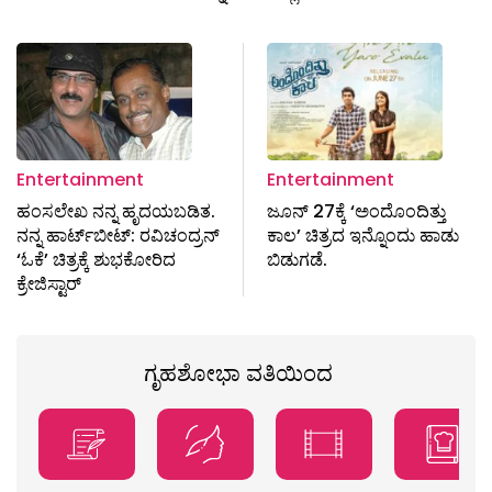
Entertainment
Entertainment
ಹಂಸಲೇಖ ನನ್ನ ಹೃದಯಬಡಿತ.
ಜೂನ್ 27ಕ್ಕೆ ‘ಅಂದೊಂದಿತ್ತು
ನನ್ನ ಹಾರ್ಟ್​ಬೀಟ್: ರವಿಚಂದ್ರನ್
ಕಾಲ’ ಚಿತ್ರದ ಇನ್ನೊಂದು ಹಾಡು
‘ಓಕೆ’ ಚಿತ್ರಕ್ಕೆ ಶುಭಕೋರಿದ
ಬಿಡುಗಡೆ.
ಕ್ರೇಜಿಸ್ಟಾರ್
ಗೃಹಶೋಭಾ ವತಿಯಿಂದ