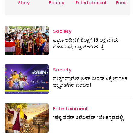
Story
Beauty
Entertainment
Food
Society
ಪ್ಯಾರಾ ಅಥ್ಲೀಟ್ ಶಿಲ್ಪಾಗೆ 15 ಲಕ್ಷ ನಗದು
ಬಹುಮಾನ, ಗ್ರೂಪ್-ಬಿ ಹುದ್ದೆ
Society
ವರ್ಲ್ಡ್ ಪ್ಯಾಡೆಲ್ ಲೀಗ್ ಸೀಸನ್ 4ಕ್ಕೆ ಜಾಗತಿಕ
ಬ್ರ್ಯಾಂಡ್‌ಗಳ ಬೆಂಬಲ!
Entertainment
‘ಹಳ್ಳಿ ಪವರ್ ರಿಲೋಡೆಡ್ ‘ ಜೀ ಕನ್ನಡದಲ್ಲಿ