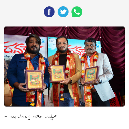
- ರಾಘವೇಂದ್ರ ಅಡಿಗ ಎಚ್ಚೆನ್.