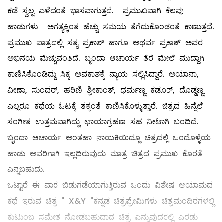
ಕಡೆ ಸ್ವಲ್ಪ ಎಳೆದಂತೆ ಭಾಸವಾಗುತ್ತದೆ. ಪ್ರಮುಖವಾಗಿ ಕೆಲವು
ಹಾಡುಗಳು ಅಗತ್ಯಕ್ಕಿಂತ ಹೆಚ್ಚು ಸಮಯ ತೆಗೆದುಕೊಂಡಂತೆ ಕಾಣುತ್ತದೆ.
ಪ್ರಮುಖ ಪಾತ್ರದಲ್ಲಿ ಸತ್ಯ ಪ್ರಕಾಶ್ ಹಾಗೂ ಅಥರ್ವ ಪ್ರಕಾಶ್ ಅವರ
ಅಭಿನಯ ಮೆಚ್ಚುವಂತಿದೆ. ಬೃಂದಾ ಆಚಾರ್ಯ ತೆರೆ ಮೇಲೆ ಮುದ್ದಾಗಿ
ಕಾಣಿಸಿಕೊಂಡಿದ್ದು ಸಿಕ್ಕ ಅವಕಾಶಕ್ಕೆ ನ್ಯಾಯ ಸಲ್ಲಿಸಿದ್ದಾರೆ. ಅಯಾನಾ,
ವೀಣಾ, ಸುಂದರ್, ಹರಿಣಿ ಶ್ರೀಕಾಂತ್, ಧರ್ಮಣ್ಣ ಕಡೂರ್, ದೊಡ್ಡಣ್ಣ
ಎಲ್ಲರೂ ಕಥೆಯ ಓಟಕ್ಕೆ ತಕ್ಕಂತೆ ಕಾಣಿಸಿಕೊಳ್ಳುತ್ತಾರೆ. ಚಿತ್ರದ ಹಿನ್ನೆಲೆ
ಸಂಗೀತ ಉತ್ತಮವಾಗಿದ್ದು ಛಾಯಾಗ್ರಹಣ ಸಹ ನೀಟಾಗಿ ಬಂದಿದೆ.
ಬೃಂದಾ ಆಚಾರ್ಯ ಅಂತಹಾ ನಾಯಕಿಯಿದ್ದೂ ಚಿತ್ರದಲ್ಲಿ ಒಂದೊಳ್ಳೆಯ
ಹಾಡು ಅವರಿಗಾಗಿ ಇಲ್ಲದಿರುವುದು ಮಾತ್ರ ಚಿತ್ರದ ಪ್ರಮುಖ ಕೊರತೆ
ಎನ್ನಬಹುದು.
ಒಟ್ಟಾರೆ ಈ ವಾರ ಬಿಡುಗಡೆಯಾಗುತ್ತಿರುವ ಒಂದು ವಿಶೇಷ ಆಯಾಮದ
ಕಥೆ ಇರುವ ಚಿತ್ರ " X&Y "ಕನ್ನಡ ಚಿತ್ರಪ್ರೇಮಿಗಳು ಚಿತ್ರಮಂದಿರಗಳಲ್ಲಿ
ಕುಟುಂಬ ಸಮೇತ ನೋಡಬಹುದಾದ ಚಿತ್ರ ಎನ್ನುವುದರಲ್ಲಿ ಎರಡು