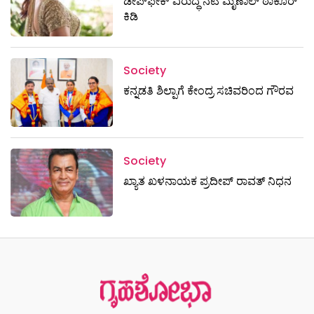
ಡೀಪ್‌ಫೇಕ್ ವಿರುದ್ಧ ನಟಿ ಮೃಣಾಲ್ ಠಾಕೂರ್
ಕಿಡಿ
Society
ಕನ್ನಡತಿ ಶಿಲ್ಪಾಗೆ ಕೇಂದ್ರ ಸಚಿವರಿಂದ ಗೌರವ
Society
ಖ್ಯಾತ ಖಳನಾಯಕ ಪ್ರದೀಪ್ ರಾವತ್‌ ನಿಧನ