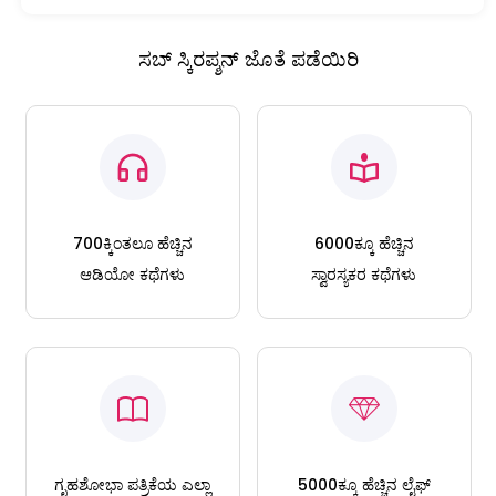
ಸಬ್ ಸ್ಕಿರಪ್ಶನ್ ಜೊತೆ ಪಡೆಯಿರಿ
700ಕ್ಕಿಂತಲೂ ಹೆಚ್ಚಿನ
6000ಕ್ಕೂ ಹೆಚ್ಚಿನ
ಆಡಿಯೋ ಕಥೆಗಳು
ಸ್ವಾರಸ್ಯಕರ ಕಥೆಗಳು
ಗೃಹಶೋಭಾ ಪತ್ರಿಕೆಯ ಎಲ್ಲಾ
5000ಕ್ಕೂ ಹೆಚ್ಚಿನ ಲೈಫ್