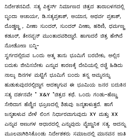
ನಿರ್ದೇಶನವಿದೆ. ಸತ್ಯ ಪಿಕ್ಚರ್ಸ್ ನಿರ್ಮಾಣದ ಚಿತ್ರದ ತಾರಾಬಳಗದಲ್ಲಿ
ಬೃಂದಾ ಆಚಾರ್ಯ, ಡಿ.ಸತ್ಯಪ್ರಕಾಶ್, ಅಯಾನ, ಅಥರ್ವ ಪ್ರಕಾಶ್,
ದೊಡ್ಡಣ್ಣ , ವೀಣಾ ಸುಂದರ್, ಸುಂದರ್ ವೀಣಾ, ಹರಿಣಿ, ಧರ್ಮಣ್ಣ
ಕಡೂರ್, ತೇನಪ್ಪನ್ ಮುಂತಾದವರಿದ್ದಾರೆ. ಹಾಗಾದರೆ ಚಿತ್ರ ಹೇಗಿದೆ
ನೋಡೋಣ ಬನ್ನಿ-
ಸ್ವರ್ಗದಲ್ಲಿರುವ ಒಂದು ಆತ್ಮ ತಾನು ಭೂಮಿಗೆ ಬರಬೇಕು, ಅಲ್ಲಿನ
ಬದುಕು ಜೀವಿಸಬೇಕು ಎನ್ನುವ ಕಾರಣಕ್ಕೆ ದೇವಿಯಲ್ಲಿ ರಚ್ಚೆ ಹಿಡಿದು
ನಾಲ್ಕು ದಿನಗಳ ಮಟ್ಟಿಗೆ ಭೂಮಿಗೆ ಬಂದು ತನ್ನ ಅಮ್ಮನನ್ನು
ಹುಡುಕುವುದರಲ್ಲಿದ್ದಾಗ ಅದಕ್ಕಾಗುವ ಈ ಭೂಮಿಯ ಜನರ ಬದುಕಿನ
ಸತ್ಯ ದರ್ಶನವೇ " X&Y "ಚಿತ್ರದ ಕಥೆ. ಒಂದು ಗಂಡು-ಹೆಣ್ಣು
ಸೇರಿದಾಗ ಹೆಣ್ಣಿನ ಭ್ರೂಣದಲ್ಲಿ ಶಿಶುವು ಜನ್ಮತಾಳುತ್ತದೆ. ಹಾಗೆ
ಜನ್ಮತಾಳುವ ವೇಳೆ ಲಿಂಗ ನಿರ್ಧಾರವಾಗುವುದು XY ಮತ್ತು XX
ಎನ್ನುವ ಅಣುಗಳ ಆಧಾರದಲ್ಲಿ ಎನ್ನುವುದು ವೈಜ್ಣಾನಿಕ ಸತ್ಯ. ಅದನ್ನು
ಮೂಲವಾಗಿರಿಸಿಕೊಂಡು ನಿರ್ದೇಶಕರು ಸಮಾಜದಲ್ಲಿ ಮಾನವನ ಜಾತಿ