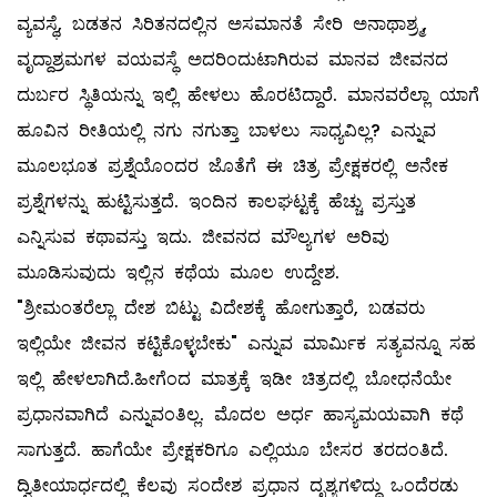
ವ್ಯವಸ್ಥೆ, ಬಡತನ ಸಿರಿತನದಲ್ಲಿನ ಅಸಮಾನತೆ ಸೇರಿ ಅನಾಥಾಶ್ರ್ಮ,
ವೃದ್ದಾಶ್ರಮಗಳ ವಯವಸ್ಥೆ ಅದರಿಂದುಟಾಗಿರುವ ಮಾನವ ಜೀವನದ
ದುರ್ಬರ ಸ್ಥಿತಿಯನ್ನು ಇಲ್ಲಿ ಹೇಳಲು ಹೊರಟಿದ್ದಾರೆ. ಮಾನವರೆಲ್ಲಾ ಯಾಗೆ
ಹೂವಿನ ರೀತಿಯಲ್ಲಿ ನಗು ನಗುತ್ತಾ ಬಾಳಲು ಸಾಧ್ಯವಿಲ್ಲ? ಎನ್ನುವ
ಮೂಲಭೂತ ಪ್ರಶ್ನೆಯೊಂದರ ಜೊತೆಗೆ ಈ ಚಿತ್ರ ಪ್ರೇಕ್ಷಕರಲ್ಲಿ ಅನೇಕ
ಪ್ರಶ್ನೆಗಳನ್ನು ಹುಟ್ಟಿಸುತ್ತದೆ. ಇಂದಿನ ಕಾಲಘಟ್ಟಕ್ಕೆ ಹೆಚ್ಚು ಪ್ರಸ್ತುತ
ಎನ್ನಿಸುವ ಕಥಾವಸ್ತು ಇದು. ಜೀವನದ ಮೌಲ್ಯಗಳ ಅರಿವು
ಮೂಡಿಸುವುದು ಇಲ್ಲಿನ ಕಥೆಯ ಮೂಲ ಉದ್ದೇಶ.
"ಶ್ರೀಮಂತರೆಲ್ಲಾ ದೇಶ ಬಿಟ್ಟು ವಿದೇಶಕ್ಕೆ ಹೋಗುತ್ತಾರೆ, ಬಡವರು
ಇಲ್ಲಿಯೇ ಜೀವನ ಕಟ್ಟಿಕೊಳ್ಳಬೇಕು" ಎನ್ನುವ ಮಾರ್ಮಿಕ ಸತ್ಯವನ್ನೂ ಸಹ
ಇಲ್ಲಿ ಹೇಳಲಾಗಿದೆ.ಹೀಗೆಂದ ಮಾತ್ರಕ್ಕೆ ಇಡೀ ಚಿತ್ರದಲ್ಲಿ ಬೋಧನೆಯೇ
ಪ್ರಧಾನವಾಗಿದೆ ಎನ್ನುವಂತಿಲ್ಲ. ಮೊದಲ ಅರ್ಧ ಹಾಸ್ಯಮಯವಾಗಿ ಕಥೆ
ಸಾಗುತ್ತದೆ. ಹಾಗೆಯೇ ಪ್ರೇಕ್ಷಕರಿಗೂ ಎಲ್ಲಿಯೂ ಬೇಸರ ತರದಂತಿದೆ.
ದ್ವಿತೀಯಾರ್ಧದಲ್ಲಿ ಕೆಲವು ಸಂದೇಶ ಪ್ರಧಾನ ದೃಶ್ಯಗಳಿದ್ದು ಒಂದೆರಡು