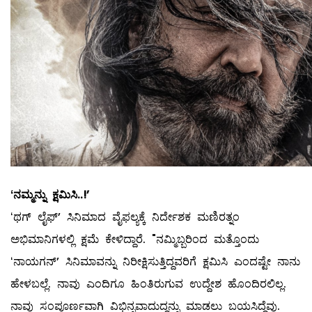
ʻನಮ್ಮನ್ನು ಕ್ಷಮಿಸಿ..!ʼ
ʻಥಗ್‌ ಲೈಫ್‌ʼ ಸಿನಿಮಾದ ವೈಫಲ್ಯಕ್ಕೆ ನಿರ್ದೇಶಕ ಮಣಿರತ್ನಂ
ಅಭಿಮಾನಿಗಳಲ್ಲಿ ಕ್ಷಮೆ ಕೇಳಿದ್ದಾರೆ. "ನಮ್ಮಿಬ್ಬರಿಂದ ಮತ್ತೊಂದು
ʻನಾಯಗನ್‌ʼ ಸಿನಿಮಾವನ್ನು ನಿರೀಕ್ಷಿಸುತ್ತಿದ್ದವರಿಗೆ ಕ್ಷಮಿಸಿ ಎಂದಷ್ಟೇ ನಾನು
ಹೇಳಬಲ್ಲೆ. ನಾವು ಎಂದಿಗೂ ಹಿಂತಿರುಗುವ ಉದ್ದೇಶ ಹೊಂದಿರಲಿಲ್ಲ.
ನಾವು ಸಂಪೂರ್ಣವಾಗಿ ವಿಭಿನ್ನವಾದುದ್ದನ್ನು ಮಾಡಲು ಬಯಸಿದ್ದೆವು.