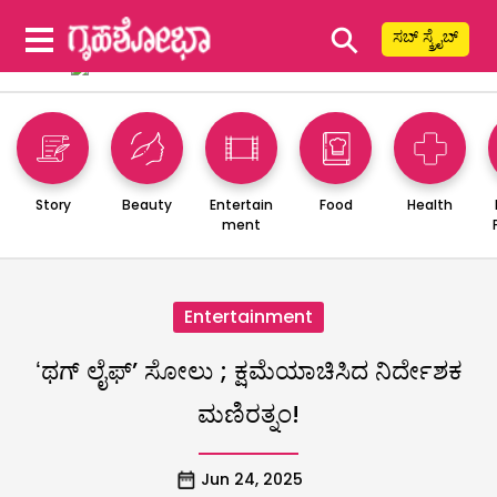
⚲
ಸಬ್ ಸ್ಕ್ರೈಬ್
Story
Beauty
Entertain
Food
Health
ment
Entertainment
ʻಥಗ್‌ ಲೈಫ್‌ʼ ಸೋಲು ; ಕ್ಷಮೆಯಾಚಿಸಿದ ನಿರ್ದೇಶಕ
ಮಣಿರತ್ನಂ!
Jun 24, 2025