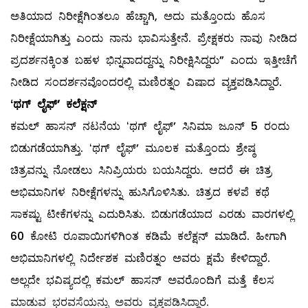
ಅತಿಯಾದ ನಿರೀಕ್ಷೆಗಿಂತಲೂ ಹೆಚ್ಚಾಗಿ, ಅದು ಮತ್ತೊಂದು ಹೊಸ
ನಿರೀಕ್ಷೆಯಾಗಿತ್ತು ಎಂದು ನಾನು ಭಾವಿಸುತ್ತೇನೆ. ಪ್ರೇಕ್ಷಕರು ನಾವು ನೀಡಿದ
ಪ್ರದರ್ಶನಕ್ಕಿಂತ ಬಹಳ ಭಿನ್ನವಾದದ್ದನ್ನು ನಿರೀಕ್ಷಿಸಿದ್ದರು” ಎಂದು ಇತ್ತೀಚೆಗೆ
ನೀಡಿದ ಸಂದರ್ಶನವೊಂದರಲ್ಲಿ ಮಣಿರತ್ನಂ ವಿಷಾದ ವ್ಯಕ್ತಪಡಿಸಿದ್ದಾರೆ.
ʻಥಗ್‌ ಲೈಫ್‌ʼ ಕಲೆಕ್ಷನ್
ಕಮಲ್‌ ಹಾಸನ್‌ ನಟನೆಯ ʻಥಗ್‌ ಲೈಫ್‌ʼ ಸಿನಿಮಾ ಜೂನ್‌ 5 ರಂದು
ಬಿಡುಗಡೆಯಾಗಿತ್ತು. ʻಥಗ್‌ ಲೈಫ್‌ʼ ಮೂಲಕ ಮತ್ತೊಂದು ಶ್ರೇಷ್ಠ
ಚಿತ್ರವನ್ನು ನೋಡಲು ಸಿನಿಪ್ರಿಯರು ಬಯಸಿದ್ದರು. ಆದರೆ ಈ ಚಿತ್ರ
ಅಭಿಮಾನಿಗಳ ನಿರೀಕ್ಷೆಗಳನ್ನು ಹುಸಿಗೊಳಿಸಿತು. ಚಿತ್ರದ ಕಳಪೆ ಕಥೆ
ಸಾಕಷ್ಟು ಟೀಕೆಗಳನ್ನು ಎದುರಿಸಿತು. ಬಿಡುಗಡೆಯಾದ ಎರಡು ವಾರಗಳಲ್ಲಿ
60 ಕೋಟಿ ರೂಪಾಯಿಗಳಿಗಿಂತ ಕಡಿಮೆ ಕಲೆಕ್ಷನ್‌ ಮಾಡಿದೆ. ಹೀಗಾಗಿ
ಅಭಿಮಾನಿಗಳಲ್ಲಿ ನಿರ್ದೇಶಕ ಮಣಿರತ್ನಂ ಅವರು ಕ್ಷಮೆ ಕೇಳಿದ್ದಾರೆ.
ಅಲ್ಲದೇ ಭವಿಷ್ಯದಲ್ಲಿ ಕಮಲ್‌ ಹಾಸನ್‌ ಅವರೊಂದಿಗೆ ಮತ್ತೆ ಕೆಲಸ
ಮಾಡುವ ಭರವಸೆಯನ್ನು ಅವರು ವ್ಯಕ್ತಪಡಿಸಿದ್ದಾರೆ.