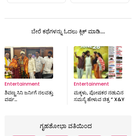
ಬೇರೆ ಕಥೆಗಳನ್ನು ಓದಲು ಕ್ಲಿಕ್ ಮಾಡಿ....
Entertainment
Entertainment
ಶಿವಣ್ಣ ಸಿನಿ ಜರ್ನಿಗೆ ನಲವತ್ತು
ಮಕ್ಕಳು, ಪೋಷಕರ ನಡುವಿನ
ವರ್ಷ…
ಸಮಸ್ಯೆ ಹೇಳುವ ಚಿತ್ರ ” X&Y
ಗೃಹಶೋಭಾ ವತಿಯಿಂದ