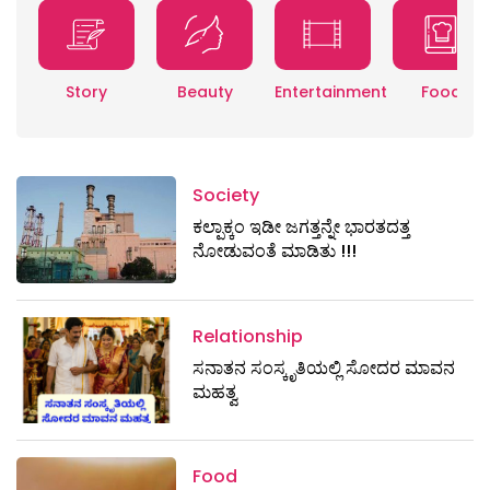
Story
Beauty
Entertainment
Food
Society
ಕಲ್ಪಾಕ್ಕಂ ಇಡೀ ಜಗತ್ತನ್ನೇ ಭಾರತದತ್ತ
ನೋಡುವಂತೆ ಮಾಡಿತು !!!
Relationship
ಸನಾತನ ಸಂಸ್ಕೃತಿಯಲ್ಲಿ ಸೋದರ ಮಾವನ
ಮಹತ್ವ
Food