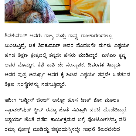
ಶಿವಕುಮಾರ್‌ ಅವರು ರಾಜ್ಯ ಮತ್ತು ರಾಷ್ಟ್ರ ರಾಜಕಾರಣದಲ್ಲೂ
ಮಿಂಚುತ್ತಿದ್ರೆ, ಡಿಕೆ ಶಿವಕುಮಾರ್ ಅವರ ಮೊದಲನೇ ಮಗಳು ಐಶ್ವರ್ಯ
ಹೆಗಡೆ ಶಿಕ್ಷಣ ಕ್ಷೇತ್ರದಲ್ಲಿ ತನ್ನದೇ ಹೆಸರು ಮಾಡಿದ್ದಾರೆ. ಎಸ್ಎಂ ಕೃಷ್ಣ
ಅವರ ಮೊಮ್ಮಗ, ಕೆಫೆ ಕಾಫಿ ಡೇ ಸಂಸ್ಥಾಪಕ, ದಿವಂಗತ ಸಿದ್ಧಾರ್ಥ
ಅವರ ಪುತ್ರ ಅಮರ್ಥ್ಯ ಅವರ ಕೈ ಹಿಡಿದ ಐಶ್ವರ್ಯ ತನ್ನದೇ ಒಡೆತನದ
ಶಿಕ್ಷಣ ಸಂಸ್ಥೆಗಳನ್ನು ನಡೆಸುತ್ತಿದ್ದಾರೆ.
ಇದೀಗ ‘ಬಡ್ಡೀಸ್‌ ಬೆಂಚ್‌’ ಅನ್ನೋ ಹೊಸ ಟಾಕ್‌ ಶೋ ಮೂಲಕ
ಸ್ಯಾಂಡಲ್‌ವುಡ್‌ ಕ್ವೀನ್‌ ರಮ್ಯಾ ಜೊತೆ ಸಖತ್ತಾಗಿ ಹರಟೆ ಹೊಡೆದಿದ್ದಾರೆ.
ಐಶ್ವರ್ಯಾ ಜೊತೆ ನಡೆದ ಕಾರ್ಯಕ್ರಮದ ಬಗ್ಗೆ ಫೋಟೋಗಳನ್ನು ನಟಿ
ರಮ್ಯಾ ಪೋಸ್ಟ್ ಮಾಡಿದ್ದು ಚಿಕ್ಕವಯಸ್ಸಿನಲ್ಲೇ ಸಾಧನೆ ಶಿಖರವೇರಿದ