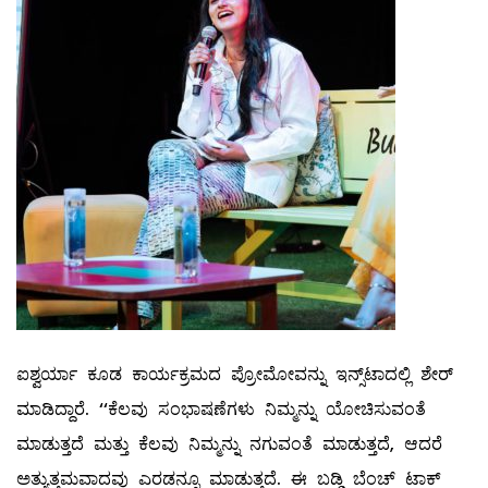
ಐಶ್ವರ್ಯಾ ಕೂಡ ಕಾರ್ಯಕ್ರಮದ ಪ್ರೋಮೋವನ್ನು ಇನ್ಸ್​ಟಾದಲ್ಲಿ ಶೇರ್
ಮಾಡಿದ್ದಾರೆ. ‘‘ಕೆಲವು ಸಂಭಾಷಣೆಗಳು ನಿಮ್ಮನ್ನು ಯೋಚಿಸುವಂತೆ
ಮಾಡುತ್ತದೆ ಮತ್ತು ಕೆಲವು ನಿಮ್ಮನ್ನು ನಗುವಂತೆ ಮಾಡುತ್ತದೆ, ಆದರೆ
ಅತ್ಯುತ್ತಮವಾದವು ಎರಡನ್ನೂ ಮಾಡುತ್ತದೆ. ಈ ಬಡ್ಡಿ ಬೆಂಚ್ ಟಾಕ್