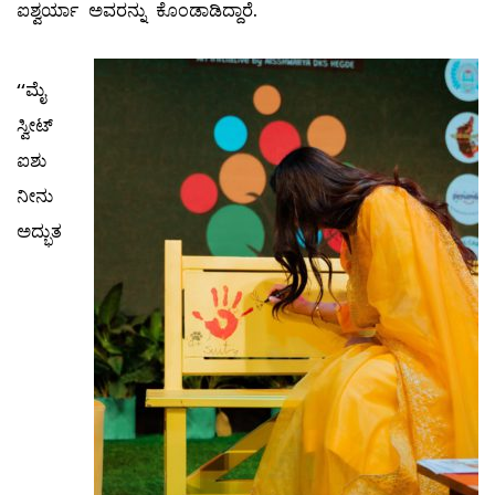
ಐಶ್ವರ್ಯಾ ಅವರನ್ನು ಕೊಂಡಾಡಿದ್ದಾರೆ.
‘‘ಮೈ
ಸ್ವೀಟ್​
ಐಶು
ನೀನು
ಅದ್ಭುತ