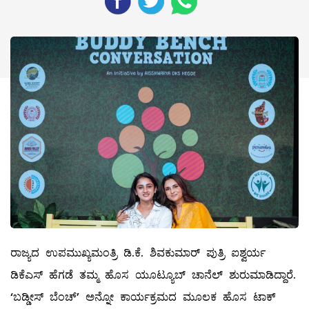
ರಾಜ್ಯದ ಉಪಮುಖ್ಯಮಂತ್ರಿ ಡಿ.ಕೆ. ಶಿವಕುಮಾರ್​ ಪುತ್ರಿ ಐಶ್ವರ್ಯ
ಡಿಕೆಎಸ್‌ ಹೆಗಡೆ ತಮ್ಮ ಹೊಸ ಯೂಟ್ಯೂಬ್‌ ಚಾನೆಲ್‌ ಶುರುಮಾಡಿದ್ದಾರೆ.
‘ಬಡ್ಡೀಸ್‌ ಬೆಂಚ್‌’ ಅನ್ನೋ ಕಾರ್ಯಕ್ರಮದ ಮೂಲಕ ಹೊಸ ಟಾಕ್‌