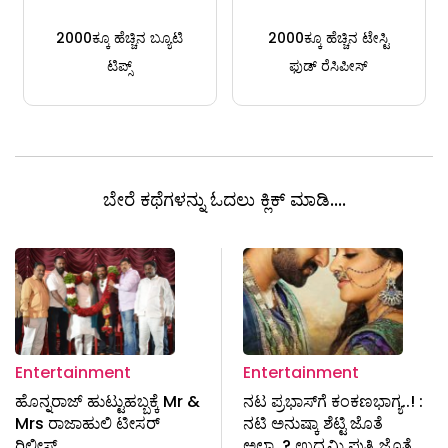
2000ಕ್ಕೂ ಹೆಚ್ಚಿನ ಬ್ಯೂಟಿ
2000ಕ್ಕೂ ಹೆಚ್ಚಿನ ಟೇಸ್ಟಿ
ಟಿಪ್ಸ್
ಫುಡ್ ರೆಸಿಪೀಸ್
ಬೇರೆ ಕಥೆಗಳನ್ನು ಓದಲು ಕ್ಲಿಕ್ ಮಾಡಿ....
Entertainment
Entertainment
ಹೊನ್ನರಾಜ್ ಹುಟ್ಟುಹಬ್ಬಕ್ಕೆ Mr &
ನಟ ಪ್ರಭಾಸ್‌ಗೆ ಕಂಕಣಭಾಗ್ಯ..! :
Mrs ರಾಜಾಹುಲಿ ಟೀಸರ್
ನಟಿ ಅನುಷ್ಕಾ ಶೆಟ್ಟಿ ಜೊತೆ
ರಿಲೀಸ್
ಅಲ್ವಾ..? ಉದ್ಯಮಿ ಪುತ್ರಿ ಜೊತೆ