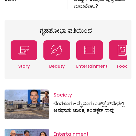
ಮದುವೆನಾ..?
ಗೃಹಶೋಭಾ ವತಿಯಿಂದ
Story
Beauty
Entertainment
Food
Society
ಬೆಂಗಳೂರು-ಮೈಸೂರು ಎಕ್ಸ್​ಪ್ರೆಸ್‌ವೇನಲ್ಲಿ
ಅಪಘಾತ: ಚಾಲಕ, ಕಂಡಕ್ಟರ್ ಸಾವು
Entertainment