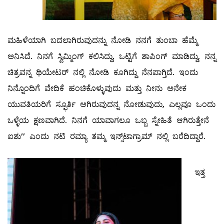
ಮಹಿಳೆಯಾಗಿ ಬದಲಾಗಿರುವುದನ್ನು ನೋಡಿ ನನಗೆ ತುಂಬಾ ಹೆಮ್ಮೆ
ಅನಿಸಿದೆ. ನಿನಗೆ ಸ್ವಿಮ್ಮಿಂಗ್​ ಕಲಿಸಿದ್ದು, ಒಟ್ಟಿಗೆ ಶಾಪಿಂಗ್ ಮಾಡಿದ್ದು, ನನ್ನ
ಚಿತ್ರವನ್ನ ಥಿಯೇಟರ್​ ನಲ್ಲಿ ನೋಡಿ ಕೂಗಿದ್ದು ನೆನಪಾಗ್ತಿದೆ. ಇಂದು
ನಿನ್ನೊಂದಿಗೆ ವೇದಿಕೆ ಹಂಚಿಕೊಳ್ಳುವುದು ಮತ್ತು ನೀನು ಅನೇಕ
ಯುವತಿಯರಿಗೆ ಸ್ಫೂರ್ತಿ ಆಗಿರುವುದನ್ನ ನೋಡುವುದು, ಎಲ್ಲವೂ ಒಂದು
ಒಳ್ಳೆಯ ಕ್ಷಣವಾಗಿದೆ. ನಿನಗೆ ಯಾವಾಗಲೂ ಒಬ್ಬ ಸ್ನೇಹಿತೆ ಆಗಿರುತ್ತೇನೆ
ಐಶು’’ ಎಂದು ನಟಿ ರಮ್ಯಾ ತಮ್ಮ ಇನ್ಸ್​ಟಾಗ್ರಾಮ್​ ನಲ್ಲಿ ಬರೆದಿದ್ದಾರೆ.
ಇತ್ತ