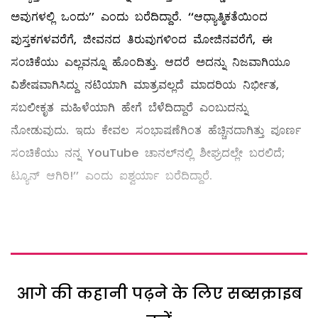
ಅವುಗಳಲ್ಲಿ ಒಂದು’’ ಎಂದು ಬರೆದಿದ್ದಾರೆ. ‘‘ಆಧ್ಯಾತ್ಮಿಕತೆಯಿಂದ
ಪುಸ್ತಕಗಳವರೆಗೆ, ಜೀವನದ ತಿರುವುಗಳಿಂದ ಮೋಜಿನವರೆಗೆ, ಈ
ಸಂಚಿಕೆಯು ಎಲ್ಲವನ್ನೂ ಹೊಂದಿತ್ತು. ಆದರೆ ಅದನ್ನು ನಿಜವಾಗಿಯೂ
ವಿಶೇಷವಾಗಿಸಿದ್ದು ನಟಿಯಾಗಿ ಮಾತ್ರವಲ್ಲದೆ ಮಾದರಿಯ ನಿರ್ಭೀತ,
ಸಬಲೀಕೃತ ಮಹಿಳೆಯಾಗಿ ಹೇಗೆ ಬೆಳೆದಿದ್ದಾರೆ ಎಂಬುದನ್ನು
ನೋಡುವುದು. ಇದು ಕೇವಲ ಸಂಭಾಷಣೆಗಿಂತ ಹೆಚ್ಚಿನದಾಗಿತ್ತು ಪೂರ್ಣ
ಸಂಚಿಕೆಯು ನನ್ನ YouTube ಚಾನಲ್‌ನಲ್ಲಿ ಶೀಘ್ರದಲ್ಲೇ ಬರಲಿದೆ;
ಟ್ಯೂನ್ ಆಗಿರಿ!’’ ಎಂದು ಐಶ್ವರ್ಯಾ ಬರೆದಿದ್ದಾರೆ.
आगे की कहानी पढ़ने के लिए सब्सक्राइब