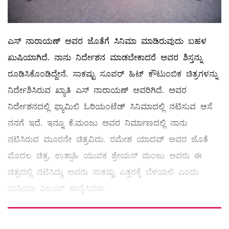
ಎಸ್ ನಾರಾಯಣ್ ಅವರ ಜೊತೆಗೆ ಸಿನಿಮಾ ಮಾಡಿರುವುದು ಬಹಳ
ಖುಷಿಯಾಗಿದೆ. ನಾನು ನಿರ್ದೇಶನ ಮಾಡಬೇಕಾದರೆ ಅವರ ಶಿಸ್ತನ್ನು
ರೂಡಿಸಿಕೊಂಡಿದ್ದೇನೆ. ಸಾಕಷ್ಟು ಸೂಪರ್ ಹಿಟ್ ಕೌಟುಂಬಿಕ ಚಿತ್ರಗಳನ್ನು
ನಿರ್ದೇಶಿಸಿರುವ ಖ್ಯಾತಿ ಎಸ್ ನಾರಾಯಣ್ ಅವರಿಗಿದೆ‌‌. ಅವರ
ನಿರ್ದೇಶನದಲ್ಲಿ ಫ್ಯಾಮಿಲಿ ಓರಿಯಂಟೆಡ್ ಸಿನಿಮಾದಲ್ಲಿ ನಟಿಸುವ ಆಸೆ
ನನಗೆ ಇದೆ. ಇನ್ನೂ ಕೆ.ಮಂಜು ಅವರ ನಿರ್ಮಾಣದಲ್ಲಿ ನಾನು
ನಟಿಸಿರುವ ಮೂರನೇ ಚಿತ್ರವಿದು. ರಮೇಶ ಯಾದವ್ ಅವರ ಜೊತೆ
ಮೊದಲ ಚಿತ್ರ. ಉತ್ಸಾಹಿ ಯುವಕ ಶ್ರೇಯಸ್ ಮಂಜು ಅವರು ಈ
ಚಿತ್ರದಲ್ಲಿ ನಟಿಸಿದ್ದು ಅವರು ಸಾಕಷ್ಟು ಎತ್ತರಕ್ಕೆ ಬೆಳಯಲಿ ಎಂದು
ದುನಿಯಾ ವಿಜಯ್ ಹಾರೈಸಿದರು.