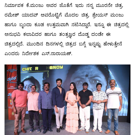
ನಿರ್ಮಾಪಕ ಕೆ.ಮಂಜು ಅವರ ಜೊತೆಗೆ ಇದು ನನ್ನ ಮೂರನೇ ಚಿತ್ರ.
ರಮೇಶ್ ಯಾದವ್ ಅವರೊಟ್ಟಿಗೆ ಮೊದಲ ಚಿತ್ರ. ಶ್ರೇಯಸ್ ಮಂಜು
ಹಾಗೂ ಬೃಂದಾ ಕೂಡ ಉತ್ತಮವಾಗಿ ನಟಿಸಿದ್ದಾರೆ. ಇನ್ನೂ ಈ ಚಿತ್ರದಲ್ಲಿ
ಅನುಭವಿ ಕಲಾವಿದರ ಹಾಗೂ ತಂತ್ರಜ್ಞರ ದೊಡ್ಡ ದಂಡೇ ಈ
ಚಿತ್ರದಲ್ಲಿದೆ. ಮುಂದಿನ ದಿನಗಳಲ್ಲಿ ಚಿತ್ರದ ಬಗ್ಗೆ ಇನ್ನಷ್ಟು ಹೇಳುತ್ತೇನೆ
ಎಂದರು ನಿರ್ದೇಶಕ ಎಸ್.ನಾರಾಯಣ್.