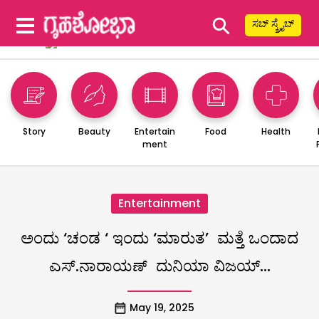
⚲
ಸಬ್ ಸ್ಕ್ರೈಬ್
Story
Beauty
Entertain
Food
Health
ment
Entertainment
ಅಂದು ‘ಚಂಡ ‘ ಇಂದು ‘ಮಾರುತ’ ಮತ್ತೆ ಒಂದಾದ
ಎಸ್.ನಾರಾಯಣ್ ದುನಿಯಾ ವಿಜಯ್…
May 19, 2025