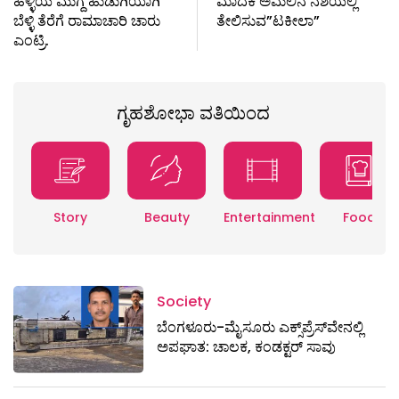
ಹಳ್ಳಿಯ ಮುಗ್ದ ಹುಡುಗಿಯಾಗಿ
ಮಾದಕ ಅಮಲಿನ ನಶೆಯಲ್ಲಿ
ಬೆಳ್ಳಿ ತೆರೆಗೆ ರಾಮಾಚಾರಿ ಚಾರು
ತೇಲಿಸುವ”ಟಕೀಲಾ”
ಎಂಟ್ರಿ.
ಗೃಹಶೋಭಾ ವತಿಯಿಂದ
Story
Beauty
Entertainment
Food
Society
ಬೆಂಗಳೂರು-ಮೈಸೂರು ಎಕ್ಸ್​ಪ್ರೆಸ್‌ವೇನಲ್ಲಿ
ಅಪಘಾತ: ಚಾಲಕ, ಕಂಡಕ್ಟರ್ ಸಾವು