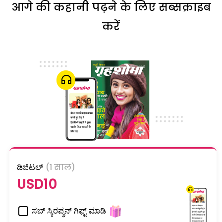
आगे की कहानी पढ़ने के लिए सब्सक्राइब
करें
ಡಿಜಿಟಲ್
(1 साल)
USD10
ಸಬ್ ಸ್ಕಿರಪ್ಶನ್ ಗಿಫ್ಟ್ ಮಾಡಿ