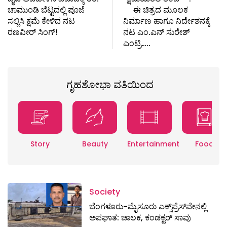
ಚಾಮುಂಡಿ ಬೆಟ್ಟದಲ್ಲಿ ಪೂಜೆ
ಈ ಚಿತ್ರದ ಮೂಲಕ
ಸಲ್ಲಿಸಿ ಕ್ಷಮೆ ಕೇಳಿದ ನಟ
ನಿರ್ಮಾಣ ಹಾಗೂ ನಿರ್ದೇಶನಕ್ಕೆ
ರಣವೀರ್ ಸಿಂಗ್!
ನಟ ಎಂ.ಎನ್ ಸುರೇಶ್
ಎಂಟ್ರಿ…..
ಗೃಹಶೋಭಾ ವತಿಯಿಂದ
Story
Beauty
Entertainment
Food
Society
ಬೆಂಗಳೂರು-ಮೈಸೂರು ಎಕ್ಸ್​ಪ್ರೆಸ್‌ವೇನಲ್ಲಿ
ಅಪಘಾತ: ಚಾಲಕ, ಕಂಡಕ್ಟರ್ ಸಾವು