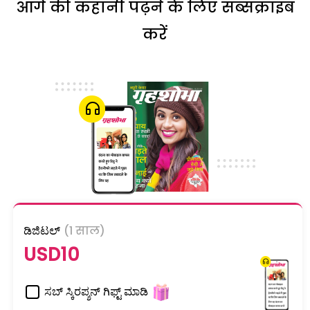
आगे की कहानी पढ़ने के लिए सब्सक्राइब
करें
ಡಿಜಿಟಲ್
(1 साल)
USD10
ಸಬ್ ಸ್ಕಿರಪ್ಶನ್ ಗಿಫ್ಟ್ ಮಾಡಿ