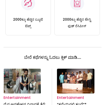
2000ಕ್ಕೂ ಹೆಚ್ಚಿನ ಬ್ಯೂಟಿ
2000ಕ್ಕೂ ಹೆಚ್ಚಿನ ಟೇಸ್ಟಿ
ಟಿಪ್ಸ್
ಫುಡ್ ರೆಸಿಪೀಸ್
ಬೇರೆ ಕಥೆಗಳನ್ನು ಓದಲು ಕ್ಲಿಕ್ ಮಾಡಿ....
Entertainment
Entertainment
ದೈವ ಅವಹೇಳನ ವಿವಾದಕ್ಕೆ ತೆರೆ:
“ಕ್ಷಮೆಯಿರಲಿ ತಂದೆ”* .