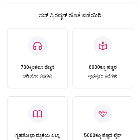
ಸಬ್ ಸ್ಕಿರಪ್ಶನ್ ಜೊತೆ ಪಡೆಯಿರಿ
700ಕ್ಕಿಂತಲೂ ಹೆಚ್ಚಿನ
6000ಕ್ಕೂ ಹೆಚ್ಚಿನ
ಆಡಿಯೋ ಕಥೆಗಳು
ಸ್ವಾರಸ್ಯಕರ ಕಥೆಗಳು
ಗೃಹಶೋಭಾ ಪತ್ರಿಕೆಯ ಎಲ್ಲಾ
5000ಕ್ಕೂ ಹೆಚ್ಚಿನ ಲೈಫ್