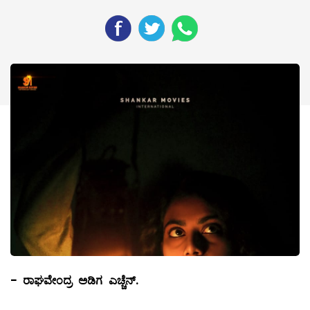
-
ರಾಘವೇಂದ್ರ ಅಡಿಗ ಎಚ್ಚೆನ್.