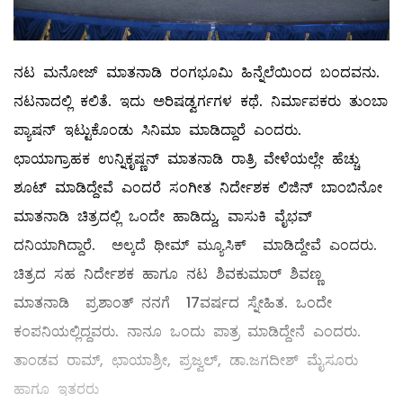
ನಟ ಮನೋಜ್ ಮಾತನಾಡಿ ರಂಗಭೂಮಿ ಹಿನ್ನೆಲೆಯಿಂದ ಬಂದವನು.
ನಟನಾದಲ್ಲಿ ಕಲಿತೆ. ಇದು ಅರಿಷಡ್ವರ್ಗಗಳ ಕಥೆ. ನಿರ್ಮಾಪಕರು ತುಂಬಾ
ಪ್ಯಾಷನ್ ಇಟ್ಟುಕೊಂಡು ಸಿನಿಮಾ ಮಾಡಿದ್ದಾರೆ ಎಂದರು.
ಛಾಯಾಗ್ರಾಹಕ ಉನ್ನಿಕೃಷ್ಣನ್ ಮಾತನಾಡಿ ರಾತ್ರಿ ವೇಳೆಯಲ್ಲೇ ಹೆಚ್ಚು
ಶೂಟ್ ಮಾಡಿದ್ದೇವೆ ಎಂದರೆ ಸಂಗೀತ ನಿರ್ದೇಶಕ ಲಿಜಿನ್ ಬಾಂಬಿನೋ
ಮಾತನಾಡಿ ಚಿತ್ರದಲ್ಲಿ ಒಂದೇ ಹಾಡಿದ್ದು, ವಾಸುಕಿ ವೈಭವ್
ದನಿಯಾಗಿದ್ದಾರೆ. ಅಲ್ಕದೆ ಥೀಮ್ ಮ್ಯೂಸಿಕ್ ಮಾಡಿದ್ದೇವೆ ಎಂದರು.
ಚಿತ್ರದ ಸಹ ನಿರ್ದೇಶಕ ಹಾಗೂ ನಟ ಶಿವಕುಮಾರ್ ಶಿವಣ್ಣ
ಮಾತನಾಡಿ ಪ್ರಶಾಂತ್ ನನಗೆ 17ವರ್ಷದ ಸ್ನೇಹಿತ. ಒಂದೇ
ಕಂಪನಿಯಲ್ಲಿದ್ದವರು. ನಾನೂ ಒಂದು ಪಾತ್ರ ಮಾಡಿದ್ದೇನೆ ಎಂದರು.
ತಾಂಡವ ರಾಮ್, ಛಾಯಾಶ್ರೀ, ಪ್ರಜ್ವಲ್, ಡಾ.ಜಗದೀಶ್ ಮೈಸೂರು
ಹಾಗೂ ಇತರರು