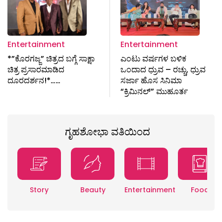
Entertainment
Entertainment
*”ಕೊರಗಜ್ಜ” ಚಿತ್ರದ ಬಗ್ಗೆ ಸಾಕ್ಷಾ
ಎಂಟು ವರ್ಷಗಳ ಬಳಿಕ
ಚಿತ್ರ ಪ್ರಸಾರಮಾಡಿದ
ಒಂದಾದ ಧ್ರುವ – ರಚ್ಚು, ಧ್ರುವ
ದೂರದರ್ಶನ!*……
ಸರ್ಜಾ ಹೊಸ ಸಿನಿಮಾ
“ಕ್ರಿಮಿನಲ್” ಮುಹೂರ್ತ
ಗೃಹಶೋಭಾ ವತಿಯಿಂದ
Story
Beauty
Entertainment
Food