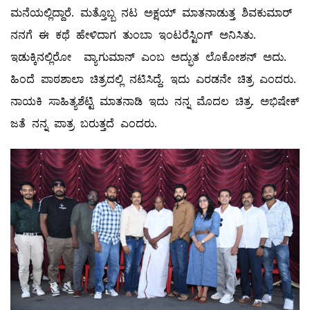
ಮನೆಯಲ್ಲಿದ್ದಾರೆ. ಮತ್ತೊಬ್ಬ ನಟ ಅಕ್ಷಯ್ ಮಾತನಾಡುತ್ತ ಶಿವಕುಮಾರ್
ನನಗೆ ಈ ಕಥೆ ಹೇಳಿದಾಗ ತುಂಬಾ ಇಂಟರೆಸ್ಟಿಂಗ್ ಅನಿಸಿತು.
ಇಡುಕ್ಕಿನಲ್ಲಿರೋ ವ್ಯಾಗುಮಾನ್ ಎಂಬ ಅದ್ಭುತ ಲೊಕೋಶನ್ ಅದು.
ಹಿಂದೆ ಪಾಠಶಾಲಾ ಚಿತ್ರದಲ್ಲಿ ನಟಿಸಿದ್ದೆ. ಇದು ಎರಡನೇ ಚಿತ್ರ ಎಂದರು.
ನಾಯಕಿ ಸಾಹಿತ್ಯಶೆಟ್ಟಿ ಮಾತನಾಡಿ ಇದು ನನ್ನ ಮೊದಲ ಚಿತ್ರ. ಅಭಿಷೇಕ್
ಜತೆ ನನ್ನ ಪಾತ್ರ ಬರುತ್ತದೆ ಎಂದರು.