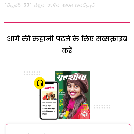
"ಫೆಬ್ರವರಿ 30" ಚಿತ್ರದ ಉಳಿದ ತಾರಾಗಣದಲ್ಲಿದ್ದಾರೆ.
आगे की कहानी पढ़ने के लिए सब्सक्राइब
करें