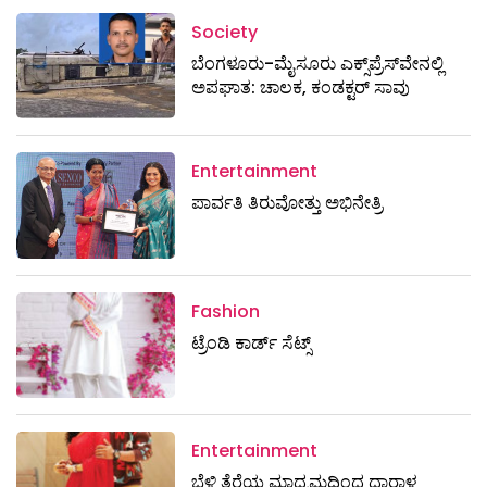
Society
ಬೆಂಗಳೂರು-ಮೈಸೂರು ಎಕ್ಸ್​ಪ್ರೆಸ್‌ವೇನಲ್ಲಿ
ಅಪಘಾತ: ಚಾಲಕ, ಕಂಡಕ್ಟರ್ ಸಾವು
Entertainment
ಪಾರ್ವತಿ ತಿರುವೋತ್ತು ಅಭಿನೇತ್ರಿ
Fashion
ಟ್ರೆಂಡಿ ಕಾರ್ಡ್‌ ಸೆಟ್ಸ್
Entertainment
ಬೆಳ್ಳಿ ತೆರೆಯ ಮಾಧ್ಯಮದಿಂದ ಧಾರಾಳ