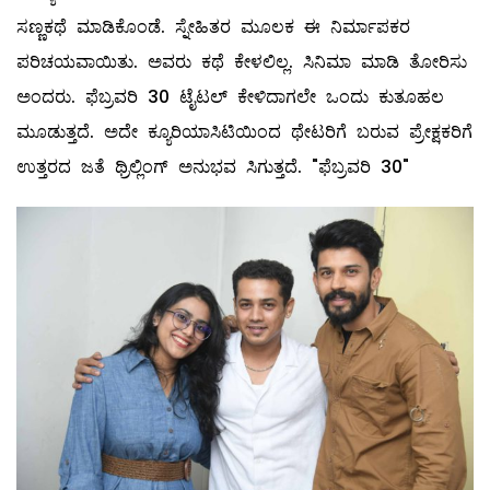
ಸಣ್ಣಕಥೆ ಮಾಡಿಕೊಂಡೆ. ಸ್ನೇಹಿತರ ಮೂಲಕ ಈ ನಿರ್ಮಾಪಕರ
ಪರಿಚಯವಾಯಿತು. ಅವರು ಕಥೆ ಕೇಳಲಿಲ್ಲ. ಸಿನಿಮಾ ಮಾಡಿ ತೋರಿಸು
ಅಂದರು. ಫೆಬ್ರವರಿ 30 ಟೈಟಲ್ ಕೇಳಿದಾಗಲೇ ಒಂದು ಕುತೂಹಲ
ಮೂಡುತ್ತದೆ. ಅದೇ ಕ್ಯೂರಿಯಾಸಿಟಿಯಿಂದ ಥೇಟರಿಗೆ ಬರುವ ಪ್ರೇಕ್ಷಕರಿಗೆ
ಉತ್ತರದ ಜತೆ ಥ್ರಿಲ್ಲಿಂಗ್ ಅನುಭವ ಸಿಗುತ್ತದೆ. "ಫೆಬ್ರವರಿ 30"