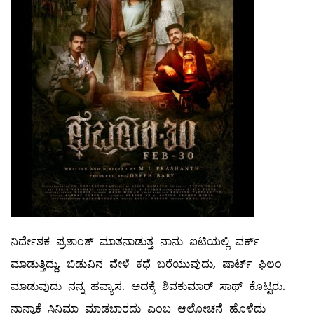
ನಿರ್ದೇಶಕ ಪ್ರಶಾಂತ್ ಮಾತನಾಡುತ್ತ ನಾನು ಐಟಿಯಲ್ಲಿ ವರ್ಕ್
ಮಾಡುತ್ತಿದ್ದು, ಬಿಡುವಿನ ವೇಳೆ ಕಥೆ ಬರೆಯುವುದು, ಷಾರ್ಟ್ ಫಿಲಂ
ಮಾಡುವುದು ನನ್ನ ಹವ್ಯಾಸ. ಅದಕ್ಕೆ ಶಿವಕುಮಾರ್ ಸಾಥ್ ಕೊಟ್ಟರು.
ನಾನ್ಯಾಕೆ ಸಿನಿಮಾ ಮಾಡಬಾರದು ಎಂಬ ಆಲೋಚನೆ ಹೊಳೆದು