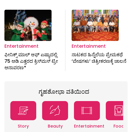
Entertainment
Entertainment
ಫೀನಿಕ್ಸ್ ಮಾಲ್ ಆಫ್ ಏಷ್ಯಾದಲ್ಲಿ
ನಾಟಕದ ಹಿನ್ನೆಲೆಯ ಪ್ರೇಮಕಥೆ
75 ಅಡಿ ಎತ್ತರದ ಕ್ರಿಸ್‍ಮಸ್ ಟ್ರೀ
‘ವೇಷಗಳು’ ಚಿತ್ರೀಕರಣಕ್ಕೆ ಚಾಲನೆ
ಅನಾವರಣ*
ಗೃಹಶೋಭಾ ವತಿಯಿಂದ
Story
Beauty
Entertainment
Food