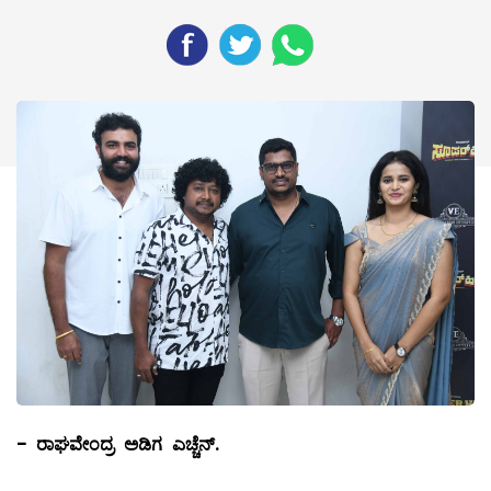
-
ರಾಘವೇಂದ್ರ ಅಡಿಗ ಎಚ್ಚೆನ್.