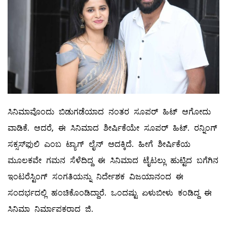
ಸಿನಿಮಾವೊಂದು ಬಿಡುಗಡೆಯಾದ ನಂತರ ಸೂಪರ್ ಹಿಟ್ ಆಗೋದು
ವಾಡಿಕೆ. ಆದರೆ, ಈ ಸಿನಿಮಾದ ಶೀರ್ಷಿಕೆಯೇ ಸೂಪರ್ ಹಿಟ್. ರನ್ನಿಂಗ್
ಸಕ್ಸಸ್‌ಫುಲಿ ಎಂಬ ಟ್ಯಾಗ್ ಲೈನ್ ಅದಕ್ಕಿದೆ. ಹೀಗೆ ಶೀರ್ಷಿಕೆಯ
ಮೂಲಕವೇ ಗಮನ ಸೆಳೆದಿದ್ದ ಈ ಸಿನಿಮಾದ ಟೈಟಲ್ಲು ಹುಟ್ಟಿದ ಬಗೆಗಿನ
ಇಂಟರೆಸ್ಟಿಂಗ್ ಸಂಗತಿಯನ್ನು ನಿರ್ದೇಶಕ ವಿಜಯಾನಂದ ಈ
ಸಂದರ್ಭದಲ್ಲಿ ಹಂಚಿಕೊಂಡಿದ್ದಾರೆ. ಒಂದಷ್ಟು ಏಳುಬೀಳು ಕಂಡಿದ್ದ ಈ
ಸಿನಿಮಾ ನಿರ್ಮಾಪಕರಾದ ಜಿ.