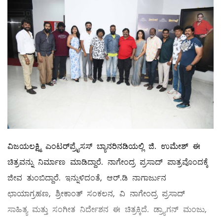
ವಿಜಯಲಕ್ಷ್ಮಿ ಎಂಟರ್‌ಪ್ರೈಸಸ್ ಬ್ಯಾನರಿನಡಿಯಲ್ಲಿ ಜಿ. ಉಮೇಶ್ ಈ
ಚಿತ್ರವನ್ನು ನಿರ್ಮಾಣ ಮಾಡಿದ್ದಾರೆ. ನಾಗೇಂದ್ರ ಪ್ರಸಾದ್ ಪಾತ್ರವೊಂದಕ್ಕೆ
ಜೀವ ತುಂಬಿದ್ದಾರೆ. ಇನ್ನುಳಿದಂತೆ, ಆರ್.ಡಿ ನಾಗಾರ್ಜುನ
ಛಾಯಾಗ್ರಹಣ, ಶ್ರೀಕಾಂತ್ ಸಂಕಲನ, ವಿ ನಾಗೇಂದ್ರ ಪ್ರಸಾದ್
ಸಾಹಿತ್ಯ ಮತ್ತು ಸಂಗೀತ ನಿರ್ದೇಶನ ಈ ಚಿತ್ರಕ್ಕಿದೆ. ಡ್ರ್ಯಾಗನ್ ಮಂಜು,