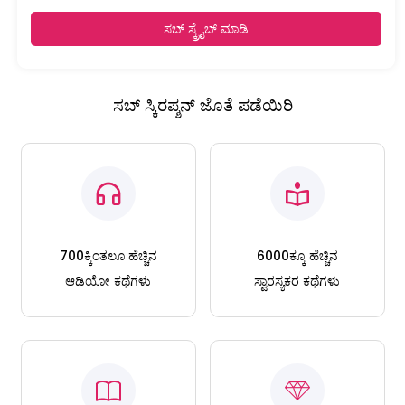
ಸಬ್ ಸ್ಕ್ರೈಬ್ ಮಾಡಿ
ಸಬ್ ಸ್ಕಿರಪ್ಶನ್ ಜೊತೆ ಪಡೆಯಿರಿ
700ಕ್ಕಿಂತಲೂ ಹೆಚ್ಚಿನ
6000ಕ್ಕೂ ಹೆಚ್ಚಿನ
ಆಡಿಯೋ ಕಥೆಗಳು
ಸ್ವಾರಸ್ಯಕರ ಕಥೆಗಳು