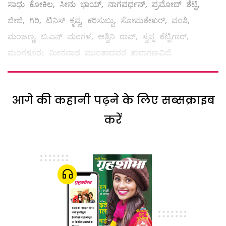
ಸಾಧು ಕೋಕಿಲ, ಸೀನು ಭಾಯ್, ನಾಗವರ್ಧನ್, ಪ್ರಮೋದ್ ಶೆಟ್ಟಿ,
ಜೀಜಿ, ಗಿರಿ, ಟಿನಿಸ್ ಕೃಷ್ಣ, ಕರಿಸುಬ್ಬು, ಸೋಮಶೇಖರ್, ವಂಶಿ,
ಮಂಜಣ್ಣ, ಬಿ.ಎನ್ ಮಂಗಳ, ಅಶ್ವಿನಿ ರಾವ್, ಸ್ವಪ್ನ ಶೆಟ್ಟಿಗಾರ್,
ಮಂಗಳೂರು ಮೀನನಾಥ ಮುಂತಾದವರ ತಾರಾಗಣವಿದೆ.
आगे की कहानी पढ़ने के लिए सब्सक्राइब
करें