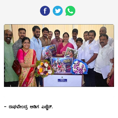
-
ರಾಘವೇಂದ್ರ ಅಡಿಗ ಎಚ್ಚೆನ್.