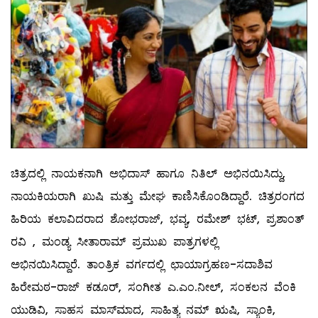
ಚಿತ್ರದಲ್ಲಿ ನಾಯಕನಾಗಿ ಅಭಿದಾಸ್ ಹಾಗೂ ನಿತಿಲ್ ಅಭಿನಯಿಸಿದ್ದು,
ನಾಯಕಿಯರಾಗಿ ಖುಷಿ ಮತ್ತು ಮೇಘ ಕಾಣಿಸಿಕೊಂಡಿದ್ದಾರೆ. ಚಿತ್ರರಂಗದ
ಹಿರಿಯ ಕಲಾವಿದರಾದ ಶೋಭರಾಜ್, ಭವ್ಯ, ರಮೇಶ್ ಭಟ್, ಪ್ರಶಾಂತ್
ರವಿ , ಮಂಡ್ಯ ಸೀತಾರಾಮ್ ಪ್ರಮುಖ ಪಾತ್ರಗಳಲ್ಲಿ
ಅಭಿನಯಿಸಿದ್ದಾರೆ. ತಾಂತ್ರಿಕ ವರ್ಗದಲ್ಲಿ ಛಾಯಾಗ್ರಹಣ-ಸದಾಶಿವ
ಹಿರೇಮಠ-ರಾಜ್ ಕಡೂರ್, ಸಂಗೀತ ಎ.ಎಂ.ನೀಲ್, ಸಂಕಲನ ವೆಂಕಿ
ಯುಡಿವಿ, ಸಾಹಸ ಮಾಸ್‌ಮಾದ, ಸಾಹಿತ್ಯ ನಮ್ ಋಷಿ, ಸ್ಯಾಂಕಿ,