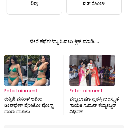
ಟಿಪ್ಸ್
ಫುಡ್ ರೆಸಿಪೀಸ್
ಬೇರೆ ಕಥೆಗಳನ್ನು ಓದಲು ಕ್ಲಿಕ್ ಮಾಡಿ....
Entertainment
Entertainment
ರುಕ್ಮಿಣಿ ವಸಂತ್ ಅಶ್ಲೀಲ
ಪದ್ಮಭೂಷಣ ಪ್ರಶಸ್ತಿ ಪುರಸ್ಕೃತ
ಡೀಪ್‌ಫೇಕ್ ಫೋಟೋ ಪೋಸ್ಟ್:
ಗಾಯಕಿ ಸುಮನ್ ಕಲ್ಯಾಣ್ಪುರ್
ದೂರು ದಾಖಲು
ವಿಧಿವಶ