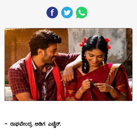
-
ರಾಘವೇಂದ್ರ ಅಡಿಗ ಎಚ್ಚೆನ್.