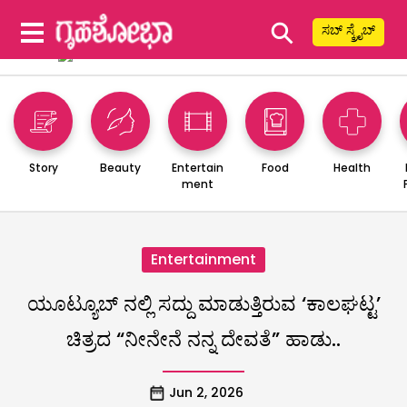
⚲
ಸಬ್ ಸ್ಕ್ರೈಬ್
Story
Beauty
Entertain
Food
Health
ment
Entertainment
ಯೂಟ್ಯೂಬ್ ನಲ್ಲಿ ಸದ್ದು ಮಾಡುತ್ತಿರುವ ‘ಕಾಲಘಟ್ಟ’
ಚಿತ್ರದ “ನೀನೇನೆ ನನ್ನ ದೇವತೆ” ಹಾಡು..
Jun 2, 2026