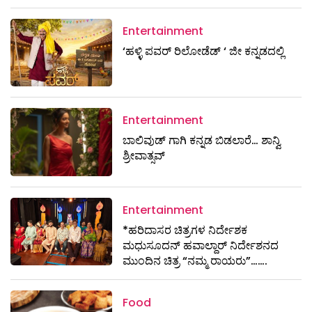
Entertainment
‘ಹಳ್ಳಿ ಪವರ್ ರಿಲೋಡೆಡ್ ‘ ಜೀ ಕನ್ನಡದಲ್ಲಿ
Entertainment
ಬಾಲಿವುಡ್ ಗಾಗಿ ಕನ್ನಡ ಬಿಡಲಾರೆ… ಶಾನ್ವಿ
ಶ್ರೀವಾತ್ಸವ್
Entertainment
*ಹರಿದಾಸರ ಚಿತ್ರಗಳ ನಿರ್ದೇಶಕ
ಮಧುಸೂದನ್ ಹವಾಲ್ದಾರ್ ನಿರ್ದೇಶನದ
ಮುಂದಿನ ಚಿತ್ರ “ನಮ್ಮ ರಾಯರು”…….
Food