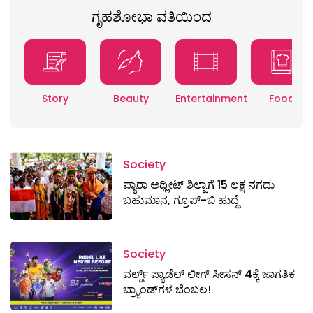
ಗೃಹಶೋಭಾ ವತಿಯಿಂದ
Story
Beauty
Entertainment
Food
Society
ಪ್ಯಾರಾ ಅಥ್ಲೀಟ್ ಶಿಲ್ಪಾಗೆ 15 ಲಕ್ಷ ನಗದು
ಬಹುಮಾನ, ಗ್ರೂಪ್-ಬಿ ಹುದ್ದೆ
Society
ವರ್ಲ್ಡ್ ಪ್ಯಾಡೆಲ್ ಲೀಗ್ ಸೀಸನ್ 4ಕ್ಕೆ ಜಾಗತಿಕ
ಬ್ರ್ಯಾಂಡ್‌ಗಳ ಬೆಂಬಲ!