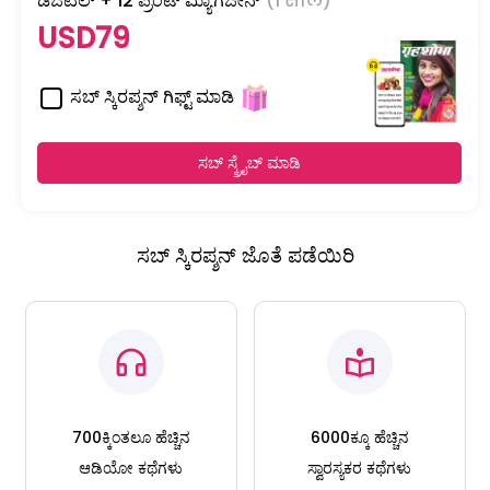
ಡಿಜಿಟಲ್ + 12 ಪ್ರಿಂಟ್ ಮ್ಯಾಗಜೀನ್
(1 साल)
USD79
ಸಬ್ ಸ್ಕಿರಪ್ಶನ್ ಗಿಫ್ಟ್ ಮಾಡಿ
ಸಬ್ ಸ್ಕ್ರೈಬ್ ಮಾಡಿ
ಸಬ್ ಸ್ಕಿರಪ್ಶನ್ ಜೊತೆ ಪಡೆಯಿರಿ
700ಕ್ಕಿಂತಲೂ ಹೆಚ್ಚಿನ
6000ಕ್ಕೂ ಹೆಚ್ಚಿನ
ಆಡಿಯೋ ಕಥೆಗಳು
ಸ್ವಾರಸ್ಯಕರ ಕಥೆಗಳು