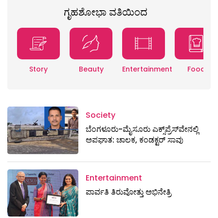
ಗೃಹಶೋಭಾ ವತಿಯಿಂದ
Story
Beauty
Entertainment
Food
Society
ಬೆಂಗಳೂರು-ಮೈಸೂರು ಎಕ್ಸ್​ಪ್ರೆಸ್‌ವೇನಲ್ಲಿ
ಅಪಘಾತ: ಚಾಲಕ, ಕಂಡಕ್ಟರ್ ಸಾವು
Entertainment
ಪಾರ್ವತಿ ತಿರುವೋತ್ತು ಅಭಿನೇತ್ರಿ