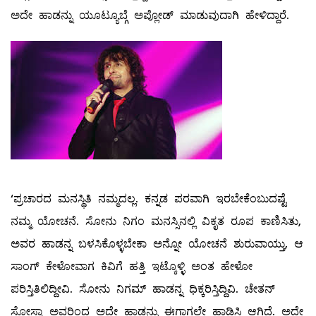
ಅದೇ ಹಾಡನ್ನು ಯೂಟ್ಯೂಬ್ಗೆ ಅಪ್ಲೋಡ್ ಮಾಡುವುದಾಗಿ ಹೇಳಿದ್ದಾರೆ.
‘ಪ್ರಚಾರದ ಮನಸ್ಥಿತಿ ನಮ್ಮದಲ್ಲ. ಕನ್ನಡ ಪರವಾಗಿ ಇರಬೇಕೆಂಬುದಷ್ಟೆ
ನಮ್ಮ ಯೋಚನೆ. ಸೋನು ನಿಗಂ ಮನಸ್ಸಿನಲ್ಲಿ ವಿಕೃತ ರೂಪ ಕಾಣಿಸಿತು,
ಅವರ ಹಾಡನ್ನ ಬಳಸಿಕೊಳ್ಳಬೇಕಾ ಅನ್ನೋ ಯೋಚನೆ ಶುರುವಾಯ್ತು, ಆ
ಸಾಂಗ್ ಕೇಳೋವಾಗ ಕಿವಿಗೆ ಹತ್ತಿ ಇಟ್ಕೊಳ್ಳಿ ಅಂತ ಹೇಳೋ
ಪರಿಸ್ತಿತಿಲಿದ್ದೀವಿ. ಸೋನು ನಿಗಮ್ ಹಾಡನ್ನ ಧಿಕ್ಕರಿಸ್ತಿದ್ದಿವಿ. ಚೇತನ್
ಸೋಸ್ಕಾ ಅವರಿಂದ ಅದೇ ಹಾಡನ್ನು ಈಗಾಗಲೇ ಹಾಡಿಸಿ ಆಗಿದೆ. ಅದೇ