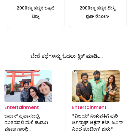
2000ಕ್ಕೂ ಹೆಚ್ಚಿನ ಬ್ಯೂಟಿ
2000ಕ್ಕೂ ಹೆಚ್ಚಿನ ಟೇಸ್ಟಿ
ಟಿಪ್ಸ್
ಫುಡ್ ರೆಸಿಪೀಸ್
ಬೇರೆ ಕಥೆಗಳನ್ನು ಓದಲು ಕ್ಲಿಕ್ ಮಾಡಿ....
Entertainment
Entertainment
ಜಪಾನ್ ಪ್ರವಾಸದಲ್ಲಿ,
*ವಿಜಯ್‌ ಸೇತುಪತಿಗೆ ಪುರಿ
ಸಂತಸದಲಿ ಮಳೆ ಹುಡುಗಿ
ಜಗನ್ನಾಥ್‌ ಆಕ್ಷನ್‌ ಕಟ್‌..ಜೂನ್‌
ಪೂಜಾ ಗಾಂಧಿ…
ನಿಂದ ಶೂಟಿಂಗ್‌ ಶುರು*