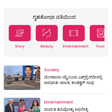
ಗೃಹಶೋಭಾ ವತಿಯಿಂದ
Story
Beauty
Entertainment
Food
Society
ಬೆಂಗಳೂರು-ಮೈಸೂರು ಎಕ್ಸ್​ಪ್ರೆಸ್‌ವೇನಲ್ಲಿ
ಅಪಘಾತ: ಚಾಲಕ, ಕಂಡಕ್ಟರ್ ಸಾವು
Entertainment
ಪಾರ್ವತಿ ತಿರುವೋತ್ತು ಅಭಿನೇತ್ರಿ