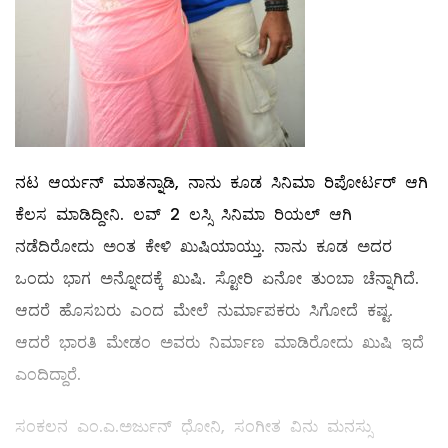
ನಟ ಆರ್ಯನ್ ಮಾತನ್ನಾಡಿ, ನಾನು ಕೂಡ ಸಿನಿಮಾ ರಿಪೋರ್ಟರ್ ಆಗಿ
ಕೆಲಸ ಮಾಡಿದ್ದೀನಿ. ಲವ್ 2 ಲಸ್ಸಿ ಸಿನಿಮಾ ರಿಯಲ್ ಆಗಿ
ನಡೆದಿರೋದು ಅಂತ ಕೇಳಿ ಖುಷಿಯಾಯ್ತು. ನಾನು ಕೂಡ ಅದರ
ಒಂದು ಭಾಗ ಅನ್ನೋದಕ್ಕೆ ಖುಷಿ. ಸ್ಟೋರಿ ಏನೋ ತುಂಬಾ ಚೆನ್ನಾಗಿದೆ.
ಆದರೆ ಹೊಸಬರು ಎಂದ ಮೇಲೆ ನುರ್ಮಾಪಕರು ಸಿಗೋದೆ ಕಷ್ಟ.
ಆದರೆ ಭಾರತಿ ಮೇಡಂ ಅವರು ನಿರ್ಮಾಣ ಮಾಡಿರೋದು ಖುಷಿ ಇದೆ
ಎಂದಿದ್ದಾರೆ.
ಸಂಕಲನ ಎಂ.ಎ.ಅರ್ಜುನ್ ಧೋನಿ, ಸಂಗೀತ ವಿನು ಮನಸ್ಸು