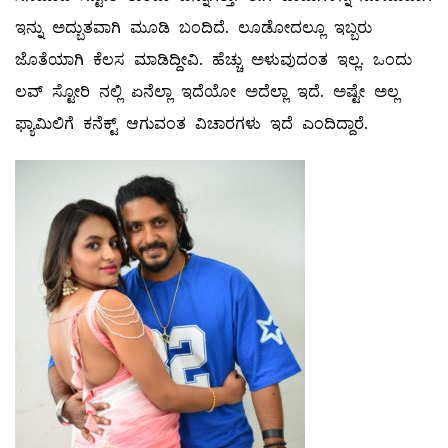
ಇನ್ನು ಅದ್ಬುತವಾಗಿ ಮೂಡಿ ಬಂದಿದೆ. ಲೂಡೋದಲ್ಲೂ ಇಬ್ಬರು
ಜೊತೆಯಾಗಿ ಕೆಲಸ ಮಾಡಿದ್ದೀವಿ. ಹೆಚ್ಚು ಅಳುವುದಂತ ಇಲ್ಲ. ಒಂದು
ಲವ್ ಸ್ಟೋರಿ ನಲ್ಲಿ ಏನೆಲ್ಲಾ ಇದೆಯೋ ಅದೆಲ್ಲಾ ಇದೆ‌. ಅಷ್ಟೇ ಅಲ್ಲ
ಫ್ಯಾಮಿಲಿಗೆ ಕನೆಕ್ಟ್ ಆಗುವಂತ ವಿಚಾರಗಳು ಇದೆ ಎಂದಿದ್ದಾರೆ.