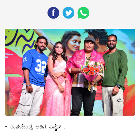
- ರಾಘವೇಂದ್ರ ಅಡಿಗ ಎಚ್ಚೆನ್ .