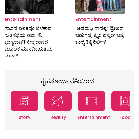
Entertainment
Entertainment
ಸಾವಿನ ಬಳಿಕವೂ ಬೆಳಕಾದ
‘ಅಪರಾಧಿ ನಾನಲ್ಲ’ ಟ್ರೇಲರ್
‘ಚಿತ್ರಕಥೆಯ ರಾಜ’ ಕೆ.
ಬಿಡುಗಡೆ, ಕ್ರೈಂ ಥ್ರಿಲ್ಲರ್ ಚಿತ್ರ
ಭಾಗ್ಯರಾಜ್! ನೇತ್ರದಾನದ
ಜುಲೈ 3ಕ್ಕೆ ರಿಲೀಸ್
ಮೂಲಕ ಮಾನವೀಯತೆಯ
ಮಾದರಿ
ಗೃಹಶೋಭಾ ವತಿಯಿಂದ
Story
Beauty
Entertainment
Food