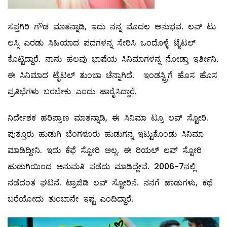
ಸಪ್ತಗಿರಿ ಗೌಡ ಮಾತನ್ನಾಡಿ, ಇದು ನನ್ನ ಮೊದಲ ಅನುಭವ. ಲವ್ ಟು
ಲಸ್ಸಿ ಎರಡು ಸಿಹಿಯಾದ ಪದಗಳನ್ನ ಸೇರಿಸಿ ಒಂದೊಳ್ಳೆ ಟೈಟಲ್
ಕೊಟ್ಟಿದ್ದಾರೆ. ನಾನು ಹಲವು ಭಾಷೆಯ ಸಿನಿಮಾಗಳನ್ನ ನೋಡ್ತಾ ಇರ್ತೀನಿ.
ಈ ಸಿನಿಮಾದ ಟೈಟಲ್ ತುಂಬಾ ಚೆನ್ನಾಗಿದೆ. ಇಂಡಸ್ಟ್ರಿಗೆ ಹೊಸ ಹೊಸ
ಪ್ರತಿಭೆಗಳು ಬರಬೇಕು ಎಂದು ಹಾರೈಸಿದ್ದಾರೆ.
ನಿರ್ದೇಶಕ ಹರಿಪ್ರಾಣ ಮಾತನ್ನಾಡಿ, ಈ ಸಿನಿಮಾ ಟ್ರೂ ಲವ್ ಸ್ಟೋರಿ.
ಪುತ್ತೂರು ಹುಡುಗಿ ಬೆಂಗಳೂರು ಹುಡುಗನ್ನ ಇಟ್ಟುಕೊಂಡು ಸಿನಿಮಾ
ಮಾಡಿದ್ದೀನಿ. ಇದು ಕೆಫೆ ಸ್ಟೋರಿ ಅಲ್ಲ. ಈ ರಿಯಲ್ ಲವ್ ಸ್ಟೋರಿ
ಹುಡುಗಿಯಿಂದ ಅನುಮತಿ ಪಡೆದು ಮಾಡಿದ್ದೇವೆ. 2006-7ನಲ್ಲಿ
ನಡೆದಂತ ಘಟನೆ. ಟ್ರಾಜಿಡಿ ಲವ್ ಸ್ಟೋರಿನೆ. ನನಗೆ ಹಾಡುಗಳು, ಕಥೆ
ಬರೆಯೋದು ತುಂಬಾನೇ ಇಷ್ಟ ಎಂದಿದ್ದಾರೆ.