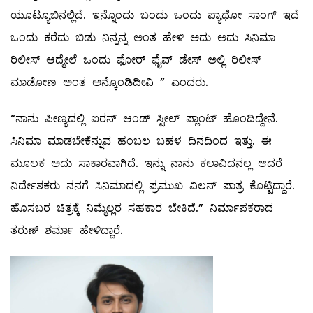
ಯೂಟ್ಯೂಬಿನಲ್ಲಿದೆ. ಇನ್ನೊಂದು ಬಂದು ಒಂದು ಪ್ಯಾಥೋ ಸಾಂಗ್ ಇದೆ
ಒಂದು ಕರೆದು ಬಿಡು ನಿನ್ನನ್ನ ಅಂತ ಹೇಳಿ ಅದು ಅದು ಸಿನಿಮಾ
ರಿಲೀಸ್ ಆದ್ಮೇಲೆ ಒಂದು ಫೋರ್ ಫೈವ್ ಡೇಸ್ ಅಲ್ಲಿ ರಿಲೀಸ್
ಮಾಡೋಣ ಅಂತ ಅನ್ಕೊಂಡಿದೀವಿ ” ಎಂದರು.
“ನಾನು ಪೀಣ್ಯದಲ್ಲಿ ಐರನ್ ಆಂಡ್ ಸ್ಟೀಲ್ ಪ್ಲಾಂಟ್ ಹೊಂದಿದ್ದೇನೆ.
ಸಿನಿಮಾ ಮಾಡಬೇಕೆನ್ನುವ ಹಂಬಲ ಬಹಳ ದಿನದಿಂದ ಇತ್ತು. ಈ
ಮೂಲಕ ಅದು ಸಾಕಾರವಾಗಿದೆ. ಇನ್ನು ನಾನು ಕಲಾವಿದನಲ್ಲ ಆದರೆ
ನಿರ್ದೇಶಕರು ನನಗೆ ಸಿನಿಮಾದಲ್ಲಿ ಪ್ರಮುಖ ವಿಲನ್ ಪಾತ್ರ ಕೊಟ್ಟಿದ್ದಾರೆ.
ಹೊಸಬರ ಚಿತ್ರಕ್ಕೆ ನಿಮ್ಮೆಲ್ಲರ ಸಹಕಾರ ಬೇಕಿದೆ.” ನಿರ್ಮಾಪಕರಾದ
ತರುಣ್ ಶರ್ಮಾ ಹೇಳಿದ್ದಾರೆ.