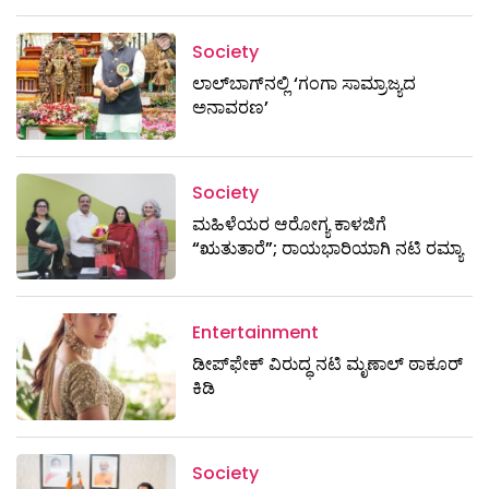
Society
ಲಾಲ್‌ಬಾಗ್‌ನಲ್ಲಿ ‘ಗಂಗಾ ಸಾಮ್ರಾಜ್ಯದ
ಅನಾವರಣ’
Society
ಮಹಿಳೆಯರ ಆರೋಗ್ಯ ಕಾಳಜಿಗೆ
“ಋತುತಾರೆ”; ರಾಯಭಾರಿಯಾಗಿ ನಟಿ ರಮ್ಯಾ
Entertainment
ಡೀಪ್‌ಫೇಕ್ ವಿರುದ್ಧ ನಟಿ ಮೃಣಾಲ್ ಠಾಕೂರ್
ಕಿಡಿ
Society