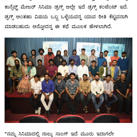
ಕಾನ್ಸೆಪ್ಟ್ ಮೇಜರ್ ಸಿನಿಮಾ ಡ್ರಗ್ಸ್ ಅಲ್ಲೇ ಇದೆ ಡ್ರಗ್ಸ್ ಕಂಟೆಂಟ್ ಇದೆ.
ಡ್ರಗ್ಸ್ ಅಂತಹಾ ವಿಷಯ ಒಬ್ಬ ಒಳ್ಳೆಯವನ್ನ ಯಾವ ರೀತಿ ಕೆಟ್ಟವನಾಗಿ
ಮಾಡಬಹುದು ಅನ್ನೋದನ್ನ ಈ ಕಥೆ ಮೂಲಕ ಹೇಳಲಾಗಿದೆ.
“ನಮ್ಮ ಸಿನಿಮಾದಲ್ಲಿ ನಾಲ್ಕು ಸಾಂಗ್ ಇದೆ ಮೂರು ಇದಾಗಲೇ