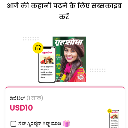
आगे की कहानी पढ़ने के लिए सब्सक्राइब
करें
ಡಿಜಿಟಲ್
(1 साल)
USD10
ಸಬ್ ಸ್ಕಿರಪ್ಶನ್ ಗಿಫ್ಟ್ ಮಾಡಿ