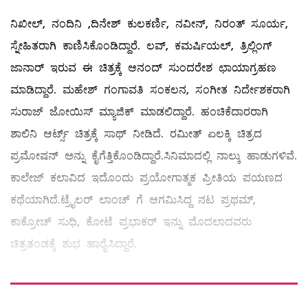
ನಿಖೀಲ್, ನಂದಿನಿ ,ದಿನೇಶ್ ಕುಲಕರ್ಣಿ, ನವೀನ್, ನಿರಂತ್ ಸೂರ್ಯ,
ಸ್ನೇಹಿತರಾಗಿ ಕಾಣಿಸಿಕೊಂಡಿದ್ದಾರೆ. ಲವ್, ಕಮರ್ಷಿಯಲ್, ತ್ರಿಲ್ಲಿಂಗ್
ಜಾನಾರ್ ಇರುವ ಈ ಚಿತ್ರಕ್ಕೆ ಆನಂದ್ ಸುಂದರೇಶ ಛಾಯಾಗ್ರಹಣ
ಮಾಡಿದ್ದಾರೆ. ಮಹೇಶ್ ಗಂಗಾವತಿ ಸಂಕಲನ, ಸಂಗೀತ ನಿರ್ದೇಶಕರಾಗಿ
ಸುರಾಜ್ ಜೋಯಿಸ್ ಮ್ಯಾಜಿಕ್ ಮಾಡಲಿದ್ದಾರೆ. ಹಂಚಿಕೆದಾರರಾಗಿ
ಶಾಲಿನಿ ಆರ್ಟ್ಸ್ ಚಿತ್ರಕ್ಕೆ ಸಾಥ್ ನೀಡಿದೆ. ರಮೀತ್ ಏಲಕ್ಕಿ ಚಿತ್ರದ
ಪ್ರಮೋಷನ್ ಅನ್ನು ಕೈಗೆತ್ತಿಕೊಂಡಿದ್ದಾರೆ.ಸಿನಿಮಾದಲ್ಲಿ ನಾಲ್ಕು ಹಾಡುಗಳಿವೆ.
ಕಾಲೇಜ್ ಕಲಾವಿದ ಇದೊಂದು ಪ್ರಯೋಗಾತ್ಮಕ ಪ್ರೀತಿಯ ಪಯಣದ
ಕಥೆಯಾಗಿದೆ.ಟ್ರೈಲರ್ ಲಾಂಚ್ ಗೆ ಆಗಮಿಸಿದ್ದ ನಟ ಪ್ರಥಮ್,
ಕಾಕ್ರೋಚ್ ಸುಧಿ, ಕೋಟೆ ಪ್ರಭಾಕರ್ ಇನ್ನು ಮೊದಲಾದವರು
ಚಿತ್ರತಂಡಕ್ಕೆ ಶುಭ ಹಾರೈಸಿದ್ದಾರೆ.