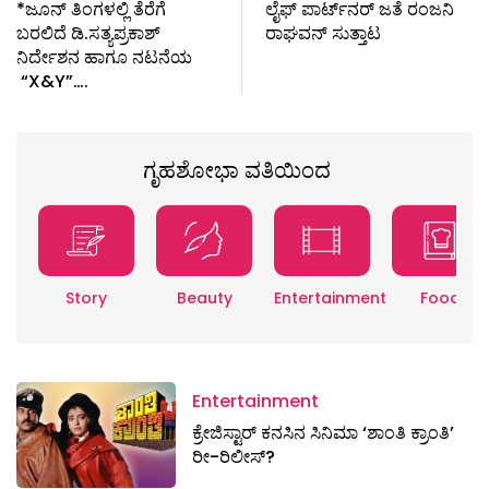
*ಜೂನ್ ತಿಂಗಳಲ್ಲಿ ತೆರೆಗೆ
ಲೈಫ್‌ ಪಾರ್ಟ್‌ನರ್‌ ಜತೆ ರಂಜನಿ
ಬರಲಿದೆ ಡಿ.ಸತ್ಯಪ್ರಕಾಶ್
ರಾಘವನ್‌ ಸುತ್ತಾಟ
ನಿರ್ದೇಶನ ಹಾಗೂ ನಟನೆಯ
“X&Y”….
ಗೃಹಶೋಭಾ ವತಿಯಿಂದ
Story
Beauty
Entertainment
Food
Entertainment
ಕ್ರೇಜಿಸ್ಟಾರ್ ಕನಸಿನ ಸಿನಿಮಾ ‘ಶಾಂತಿ ಕ್ರಾಂತಿ’
ರೀ-ರಿಲೀಸ್?