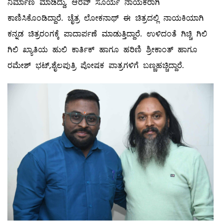
ನಿರ್ಮಾಣ ಮಾಡಿದ್ದು, ಆರವ್ ಸೂರ್ಯ ನಾಯಕರಾಗಿ‌
ಕಾಣಿಸಿಕೊಂಡಿದ್ದಾರೆ. ಚೈತ್ರ ಲೋಕನಾಥ್ ಈ ಚಿತ್ರದಲ್ಲಿ ನಾಯಕಿಯಾಗಿ
ಕನ್ನಡ ಚಿತ್ರರಂಗಕ್ಕೆ ಪಾದಾರ್ಪಣೆ ಮಾಡುತ್ತಿದ್ದಾರೆ. ಉಳಿದಂತೆ ಗಿಚ್ಚಿ ಗಿಲಿ
ಗಿಲಿ ಖ್ಯಾತಿಯ ಹುಲಿ ಕಾರ್ತಿಕ್ ಹಾಗೂ ಹರಿಣಿ ಶ್ರೀಕಾಂತ್ ಹಾಗೂ
ರಮೇಶ್ ಭಟ್,ಶೈಲಪುತ್ರಿ ಪೋಷಕ ಪಾತ್ರಗಳಿಗೆ ಬಣ್ಣಹಚ್ಚಿದ್ದಾರೆ.