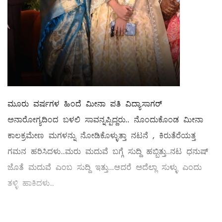
ಮೂರು ವರ್ಷಗಳ ಹಿಂದೆ ಮೀನಾ ಪತಿ ವಿದ್ಯಾಸಾಗರ್
ಅನಾರೋಗ್ಯದಿಂದ ಬಳಲಿ ಸಾವನ್ನಪ್ಪಿದ್ದರು.. ನೊಂದುಕೊಂಡ ಮೀನಾ
ಕಾಲಕ್ರಮೇಣ ಮಗಳನ್ನು ನೋಡಿಕೊಳ್ಳುತ್ತಾ ನಟನೆ , ಕಿರುತೆರೆಯತ್ತ
ಗಮನ ಹರಿಸಿದಳು..ಮರು ಮದುವೆ ಬಗ್ಗೆ ಸುದ್ದಿ ಹಬ್ಬಿತ್ತು..ನಟ ಧನುಷ್
ಜೊತೆ ಮದುವೆ ಎಂಬ ಸುದ್ದಿ ಇತ್ತು...ಆದರೆ ಅದೆಲ್ಲಾ ಸುಳ್ಳು ಎಂದು
ತಳ್ಳಿ ಹಾಕಿದಳು..