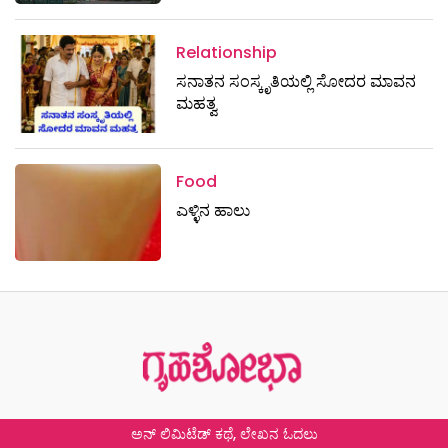
Relationship
ಸನಾತನ ಸಂಸ್ಕೃತಿಯಲ್ಲಿ ಸೋದರ ಮಾವನ
ಮಹತ್ವ
Food
ಎಳ್ಳಿನ ಹಾಲು
ಅನ್ ಲಿಮಿಟೆಡ್ ಕಥೆ, ಲೇಖನ ಓದಲು