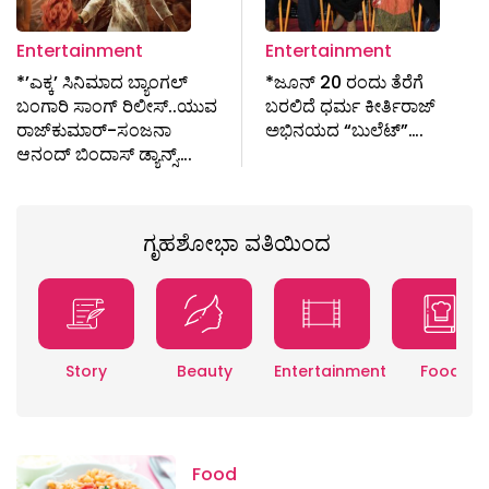
Entertainment
Entertainment
*ʼಎಕ್ಕʼ ಸಿನಿಮಾದ ಬ್ಯಾಂಗಲ್‌
*ಜೂನ್ 20 ರಂದು ತೆರೆಗೆ
ಬಂಗಾರಿ ಸಾಂಗ್‌ ರಿಲೀಸ್..ಯುವ
ಬರಲಿದೆ ಧರ್ಮ ಕೀರ್ತಿರಾಜ್
ರಾಜ್‌ಕುಮಾರ್-ಸಂಜನಾ
ಅಭಿನಯದ “ಬುಲೆಟ್”….
ಆನಂದ್‌ ಬಿಂದಾಸ್‌ ಡ್ಯಾನ್ಸ್….
ಗೃಹಶೋಭಾ ವತಿಯಿಂದ
Story
Beauty
Entertainment
Food
Food