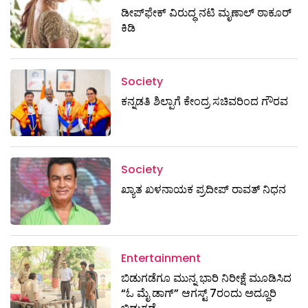
ಡೀಪ್‌ಫೇಕ್ ವಿರುದ್ಧ ನಟಿ ಮೃಣಾಲ್ ಠಾಕೂರ್
ಕಿಡಿ
Society
ಕನ್ನಡತಿ ಶಿಲ್ಪಾಗೆ ಕೇಂದ್ರ ಸಚಿವರಿಂದ ಗೌರವ
Society
ಖ್ಯಾತ ಖಳನಾಯಕ ಪ್ರದೀಪ್ ರಾವತ್‌ ನಿಧನ
Entertainment
ಬಿಡುಗಡೆಗೂ ಮುನ್ನ ಭಾರಿ ನಿರೀಕ್ಷೆ ಮೂಡಿಸಿದ
“ಓ ಮೈ ಡಾಗ್” ಆಗಸ್ಟ್ 7ರಂದು ಅದ್ದೂರಿ