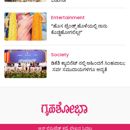
ಬಿಡುಗಡೆ
Entertainment
“ಹೊಸ ಟ್ರೆಂಡ್ಸ್ ಹೊಳೆಯಲ್ಲಿ ನಾನು
ಕೊಚ್ಚಿಹೋಗಲಿಲ್ಲ!”
Society
ಡಿಕೆಶಿ ಕ್ಯಾಬಿನೆಟ್​​​ ನಲ್ಲಿ ಅಹಿಂದಗೆ ಸಿಂಹಪಾಲು;
ಸರ್ವ ಸಮುದಾಯಗಳಿಗೂ ಆದ್ಯತೆ
ಅನ್ ಲಿಮಿಟೆಡ್ ಕಥೆ, ಲೇಖನ ಓದಲು