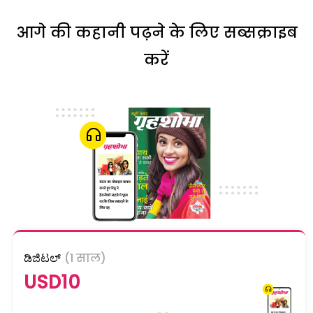
आगे की कहानी पढ़ने के लिए सब्सक्राइब
करें
ಡಿಜಿಟಲ್
(1 साल)
USD10