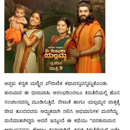
ಅಪ್ಪಟ ಕನ್ನಡ ಮಣ್ಣಿನ ಪೌರಾಣಿಕ ಕಥಾವಸ್ತುವನ್ನಿಟ್ಟುಕೊಂಡು
ಶುರುವಾದ ಈ ಧಾರಾವಾಹಿ ಆರಂಭದಿಂದಲೂ ಕಿರುತೆರೆಯಲ್ಲಿ ಹೊಸ
ಸಂಚಲನವನ್ನು ಮೂಡಿಸುತ್ತಿದೆ. ರೇಣುಕೆ ಹಾಗೂ ಯಲ್ಲಮ್ಮನ ಪಾತ್ರಕ್ಕೆ
ಜೀವ ತುಂಬಿದವರು ಅದ್ಭುತವಾಗಿ ನಟಿಸಿ ಅಭಿಮಾನಿಗಳ ಮನಗೆದ್ದು
ಮನೆಮಾತಾಗಿದ್ದರು ಆದರೆ ಇನ್ಮುಂದೆ ಈ ಕಥೆಯು “ಪರಶುರಾಮನ
ಅಧ್ಯಾಯ”ವನ್ನು ಹೇಳಲು ತಯಾರಾಗಿದೆ. ಕನ್ನಡ ಕಿರುತೆರೆಯಲ್ಲಿ ಇದೇ