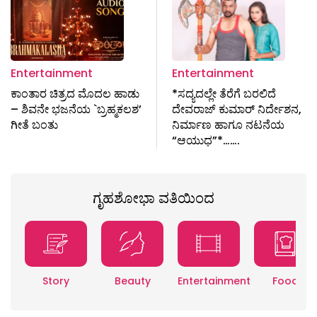
Entertainment
Entertainment
ಕಾಂತಾರ ಚಿತ್ರದ ಮೊದಲ ಹಾಡು
*ಸದ್ಯದಲ್ಲೇ ತೆರೆಗೆ ಬರಲಿದೆ
– ಶಿವನೇ ಭಜನೆಯ `ಬ್ರಹ್ಮಕಲಶʼ
ದೇವರಾಜ್ ಕುಮಾರ್ ನಿರ್ದೇಶನ,
ಗೀತೆ ಬಂತು
ನಿರ್ಮಾಣ ಹಾಗೂ ನಟನೆಯ
“ಆಯುಧ”*…….
ಗೃಹಶೋಭಾ ವತಿಯಿಂದ
Story
Beauty
Entertainment
Food