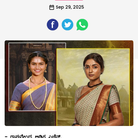
Sep 29, 2025
-
ರಾಘವೇಂದ್ರ ಅಡಿಗ ಎಚ್ಚೆನ್.