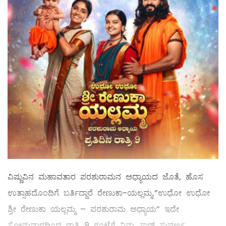
ವಿಷ್ಣುವಿನ ಮಹಾವತಾರ ಪರಶುರಾಮನ ಅಧ್ಯಾಯದ ಜೊತೆ, ಹೊಸ
ಉತ್ಸಾಹದೊಂದಿಗೆ ಬರ್ತಿದ್ದಾರೆ ರೇಣುಕಾ-ಯಲ್ಲಮ್ಮ.”ಉಧೋ ಉಧೋ
ಶ್ರೀ ರೇಣುಕಾ ಯಲ್ಲಮ್ಮ – ಪರಶುರಾಮ ಅಧ್ಯಾಯ” ಇದೇ
ಸೋಮವಾರದಿಂದ ರಾತ್ರಿ 9 ಗಂಟೆಗೆ ನಿಮ್ಮ ಸ್ಟಾರ್ ಸುವರ್ಣ