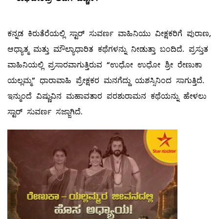
ಕನ್ನಡ ಕಿರುತೆರೆಯಲ್ಲಿ ಸ್ಟಾರ್ ಸುವರ್ಣ ವಾಹಿನಿಯು ವೀಕ್ಷಕರಿಗೆ ಪುರಾಣ,
ಆಧ್ಯಾತ್ಮ ಮತ್ತು ಮೌಲ್ಯಾಧಾರಿತ ಕಥೆಗಳನ್ನು ನೀಡುತ್ತಾ ಬಂದಿದೆ. ಪ್ರಸ್ತುತ
ವಾಹಿನಿಯಲ್ಲಿ ಪ್ರಸಾರವಾಗುತ್ತಿರುವ “ಉಧೋ ಉಧೋ ಶ್ರೀ ರೇಣುಕಾ
ಯಲ್ಲಮ್ಮ” ಧಾರಾವಾಹಿ ಪ್ರೇಕ್ಷಕರ ಮನಗೆದ್ದು ಯಶಸ್ಸಿನಿಂದ ಸಾಗುತ್ತಿದೆ.
ಇನ್ಮುಂದೆ ವಿಷ್ಣುವಿನ ಮಹಾವತಾರ ಪರಶುರಾಮನ ಕಥೆಯನ್ನು ಹೇಳಲು
ಸ್ಟಾರ್ ಸುವರ್ಣ ಸಜ್ಜಾಗಿದೆ.