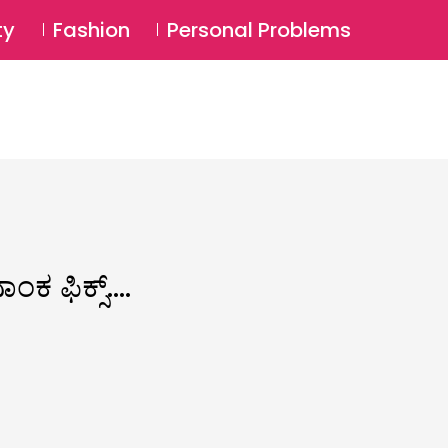
⚲
BSCRIBE
Login
ty
Fashion
Personal Problems
⚲
ಂಕ ಫಿಕ್ಸ್….