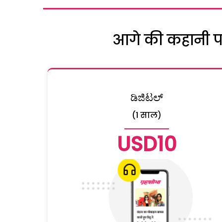
आगे की कहानी पढ़
ಡಿಜಿಟಲ್
(1 साल)
USD10