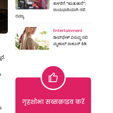
ಕಾಳಜಿಗೆ “ಋತುತಾರೆ”;
ರಾಯಭಾರಿಯಾಗಿ ನಟಿ
ರಮ್ಯಾ
Entertainment
ಡೀಪ್‌ಫೇಕ್ ವಿರುದ್ಧ ನಟಿ
ಮೃಣಾಲ್ ಠಾಕೂರ್ ಕಿಡಿ
ರೆ.
‌
गृहशोभा सब्सक्राइब करें
ಾ