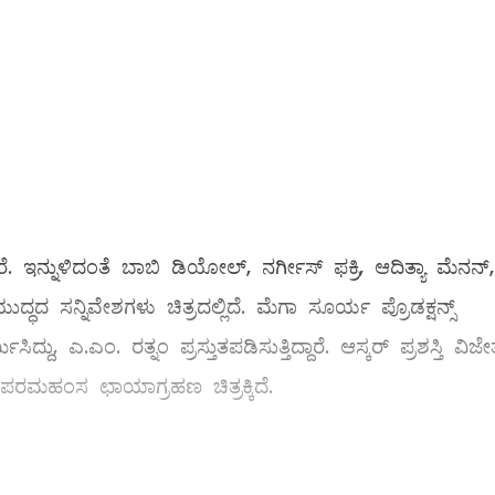
ೆ. ಇನ್ನುಳಿದಂತೆ ಬಾಬಿ ಡಿಯೋಲ್, ನರ್ಗೀಸ್ ಫಕ್ರಿ, ಆದಿತ್ಯಾ ಮೆನನ್,
ದ ಸನ್ನಿವೇಶಗಳು ಚಿತ್ರದಲ್ಲಿದೆ. ಮೆಗಾ ಸೂರ್ಯ ಪ್ರೊಡಕ್ಷನ್ಸ್
ದ್ದು, ಎ.ಎಂ. ರತ್ನಂ ಪ್ರಸ್ತುತಪಡಿಸುತ್ತಿದ್ದಾರೆ. ಆಸ್ಕರ್ ಪ್ರಶಸ್ತಿ ವಿಜೇ
ಮಹಂಸ ಛಾಯಾಗ್ರಹಣ ಚಿತ್ರಕ್ಕಿದೆ.