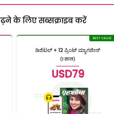
ने के लिए सब्सक्राइब करें
ಡಿಜಿಟಲ್ + 12 ಪ್ರಿಂಟ್ ಮ್ಯಾಗಜೀನ್
(1 साल)
USD79