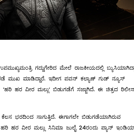
ಪಮುಖ್ಯಮಂತ್ರಿ ಗದ್ದುಗೇರಿದ ಮೇಲೆ ರಾಜಕೀಯದಲ್ಲಿ ಬ್ಯುಸಿಯಾಗಿದ್ದಾ
ುಖ ಮಾಡಿದ್ದಾರೆ. ಇದೀಗ ಪವನ್‌ ಕಲ್ಯಾಣ್‌ ಗುಡ್‌ ನ್ಯೂಸ್‌
ಾ ʼಹರಿ ಹರ ವೀರ ಮಲ್ಲುʼ ಬಿಡುಗಡೆಗೆ ಸಜ್ಜಾಗಿದೆ. ಈ ಚಿತ್ರದ ರಿಲೀಸ್
್ ಕೆಲಸ ಭರದಿಂದ ಸಾಗುತ್ತಿದೆ. ಈಗಾಗಲೇ ಬಿಡುಗಡೆಯಾಗಿರುವ
ಟ್ನ ಹರಿ ಹರ ವೀರ ಮಲ್ಲು ಸಿನಿಮಾ ಜುಲೈ 24ರಂದು ಪ್ಯಾನ್ ಇಂಡಿಯ