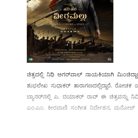
ಚಿತ್ರದಲ್ಲಿ ನಿಧಿ ಅಗರ್‌ವಾಲ್ ನಾಯಕಿಯಾಗಿ ಮಿಂಚಿದ್ದಾರ
ಶುಭಲೇಖ ಸುಧಾಕರ್ ತಾರಾಗಣದಲ್ಲಿದ್ದಾರೆ. ರೋಚಕ ಯುದ್ಧ
ಬ್ಯಾನರ್‌ನಲ್ಲಿ ಎ. ದಯಾಕರ್ ರಾವ್ ಈ ಚಿತ್ರವನ್ನು ನಿರ್ಮಿಸಿ
ಎಂ.ಎಂ. ಕೀರವಾಣಿ ಸಂಗೀತ ನಿರ್ದೇಶನ, ಮನೋಜ್ ಪರ