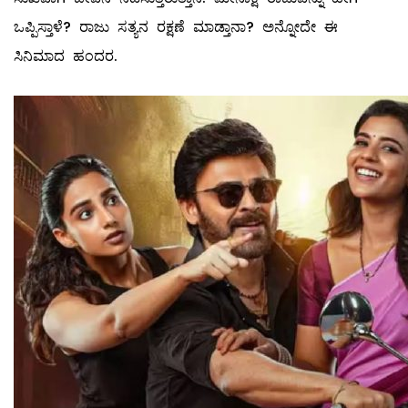
ಒಪ್ಪಿಸ್ತಾಳೆ? ರಾಜು ಸತ್ಯನ ರಕ್ಷಣೆ ಮಾಡ್ತಾನಾ? ಅನ್ನೋದೇ ಈ
ಸಿನಿಮಾದ ಹಂದರ.