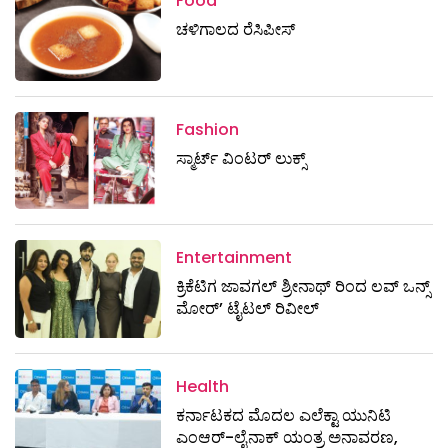
Food
ಚಳಿಗಾಲದ ರೆಸಿಪೀಸ್
Fashion
ಸ್ಮಾರ್ಟ್‌ ವಿಂಟರ್‌ ಲುಕ್ಸ್
Entertainment
ಕ್ರಿಕೆಟಿಗ ಜಾವಗಲ್ ಶ್ರೀನಾಥ್ ರಿಂದ ಲವ್ ಒನ್ಸ್
ಮೋರ್’ ಟೈಟಲ್ ರಿವೀಲ್
Health
ಕರ್ನಾಟಕದ ಮೊದಲ ಎಲೆಕ್ಟಾ ಯುನಿಟಿ
ಎಂಆರ್-ಲೈನಾಕ್ ಯಂತ್ರ ಅನಾವರಣ,