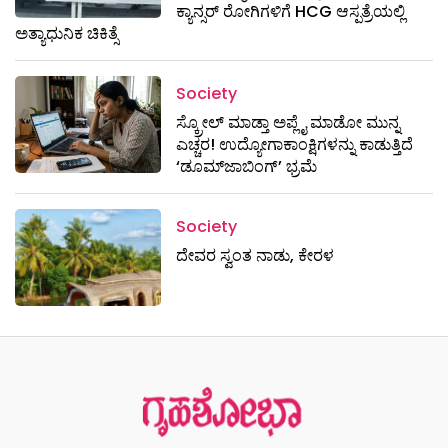
ಕ್ಯಾನ್ಸರ್ ರೋಗಿಗಳಿಗೆ HCG ಆಸ್ಪತ್ರೆಯಲ್ಲಿ
ಅತ್ಯಾಧುನಿಕ ಚಿಕಿತ್ಸೆ
Society
ಸ್ಕ್ರೋಲ್ ಮಾಡ್ತಾ ಅಪ್ಲೈ ಮಾಡೋ ಮುನ್ನ
ಎಚ್ಚರ! ಉದ್ಯೋಗಾಕಾಂಕ್ಷಿಗಳನ್ನು ಕಾಡುತ್ತಿದೆ
‘ಡೂಮ್‌ಜಾಬಿಂಗ್’ ಭ್ರಮೆ
Society
ದೇವರ ಸ್ವಂತ ನಾಡು, ಕೇರಳ