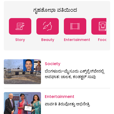
ಗೃಹಶೋಭಾ ವತಿಯಿಂದ
Story
Beauty
Entertainment
Food
Society
ಬೆಂಗಳೂರು-ಮೈಸೂರು ಎಕ್ಸ್​ಪ್ರೆಸ್‌ವೇನಲ್ಲಿ
ಅಪಘಾತ: ಚಾಲಕ, ಕಂಡಕ್ಟರ್ ಸಾವು
Entertainment
ಪಾರ್ವತಿ ತಿರುವೋತ್ತು ಅಭಿನೇತ್ರಿ