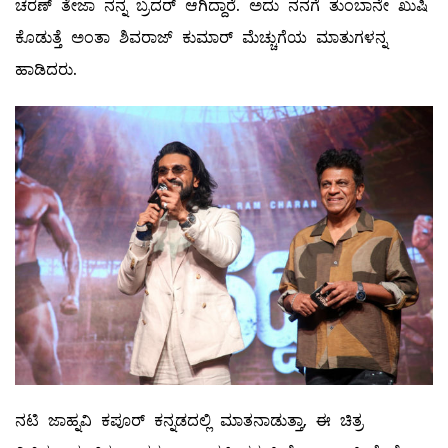
ಚರಣ್ ತೇಜಾ ನನ್ನ ಬ್ರದರ್ ಆಗಿದ್ದಾರೆ. ಅದು ನನಗೆ ತುಂಬಾನೇ ಖುಷಿ
ಕೊಡುತ್ತೆ ಅಂತಾ ಶಿವರಾಜ್ ಕುಮಾರ್ ಮೆಚ್ಚುಗೆಯ ಮಾತುಗಳನ್ನ
ಹಾಡಿದರು.
ನಟಿ ಜಾಹ್ನವಿ ಕಪೂರ್ ಕನ್ನಡದಲ್ಲಿ ಮಾತನಾಡುತ್ತಾ, ಈ ಚಿತ್ರ