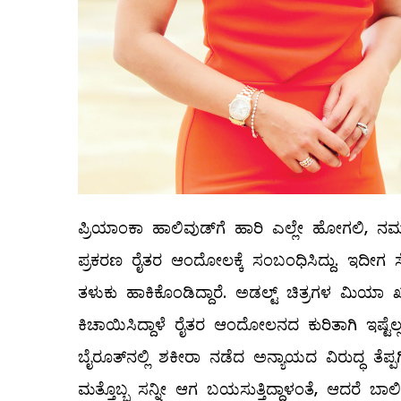
ಪ್ರಿಯಾಂಕಾ ಹಾಲಿವುಡ್‌ಗೆ ಹಾರಿ ಎಲ್ಲೇ ಹೋಗಲಿ, ನ
ಪ್ರಕರಣ ರೈತರ ಆಂದೋಲಕ್ಕೆ ಸಂಬಂಧಿಸಿದ್ದು. ಇದೀಗ 
ತಳುಕು ಹಾಕಿಕೊಂಡಿದ್ದಾರೆ. ಅಡಲ್ಟ್ ಚಿತ್ರಗಳ ಮಿಯ
ಕಿಚಾಯಿಸಿದ್ದಾಳೆ ರೈತರ ಆಂದೋಲನದ ಕುರಿತಾಗಿ ಇಷ್ಟೆಲ್
ಬೈರೂತ್‌ನಲ್ಲಿ ಶಕೀರಾ ನಡೆದ ಅನ್ಯಾಯದ ವಿರುದ್ಧ ತೆಪ್ಪ
ಮತ್ತೊಬ್ಬ ಸನ್ನೀ ಆಗ ಬಯಸುತ್ತಿದ್ದಾಳಂತೆ, ಆದರೆ ಬಾಲ