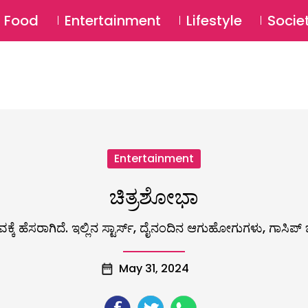
SU
Food
Entertainment
Lifestyle
Socie
Entertainment
ಚಿತ್ರಶೋಭಾ
ವಕ್ಕೆ ಹೆಸರಾಗಿದೆ. ಇಲ್ಲಿನ ಸ್ಟಾರ್ಸ್, ದೈನಂದಿನ ಆಗುಹೋಗುಗಳು, ಗಾಸಿಪ
May 31, 2024