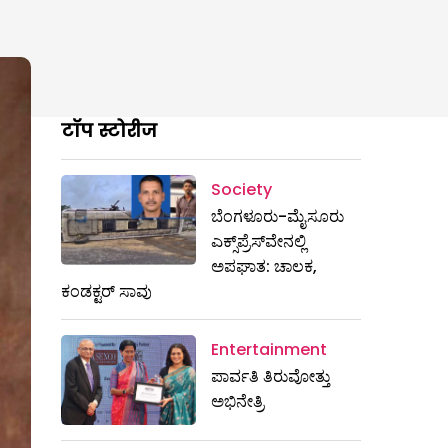
टॉप स्टोरीज
Society
ಬೆಂಗಳೂರು-ಮೈಸೂರು
ಎಕ್ಸ್​ಪ್ರೆಸ್‌ವೇನಲ್ಲಿ
ಅಪಘಾತ: ಚಾಲಕ,
ಕಂಡಕ್ಟರ್ ಸಾವು
Entertainment
ಪಾರ್ವತಿ ತಿರುವೋತ್ತು
ಅಭಿನೇತ್ರಿ