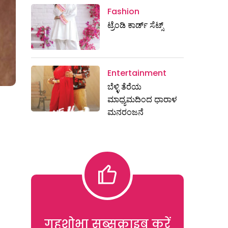
Fashion
ಟ್ರೆಂಡಿ ಕಾರ್ಡ್‌ ಸೆಟ್ಸ್
Entertainment
ಬೆಳ್ಳಿ ತೆರೆಯ
ಮಾಧ್ಯಮದಿಂದ ಧಾರಾಳ
ಮನರಂಜನೆ
गृहशोभा सब्सक्राइब करें