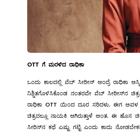
OTT
ಗೆ ಮರಳಿದ ರಾಧಿಕಾ
ಒಂದು ಕಾಲದಲ್ಲಿ ವೆಬ್‌ ಸೀರೀಸ್‌ ಅಂದ್ರೆ ರಾಧಿಕಾ ಆಸ್ಮ
ನಿಶ್ಚಿತಗೊಳಿಸಿಕೊಂಡ ನಂತರವೇ ವೆಬ್‌ ಸೀರೀಸ್‌ನ ಚಿತ
ರಾಧಿಕಾ OTT ಯಿಂದ ದೂರ ಸರಿದಳು. ಈಗ ಅವಳ ಫ್ಯಾ
ಚಿತ್ರದಲ್ಲೂ ನಾಯಕಿ ಆಗಿರುತ್ತಾಳೆ ಅಂತ. ಈ ಹೊಸ ಚಿತ
ಸೀರಿಸ್‌ನ ಕಥೆ ಎಷ್ಟು ಗಟ್ಟಿ ಎಂದು ಕಾದು ನೋಡಬೇಕಷ್ಟ