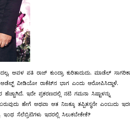
್ಲ, ಅವಳ ಪತಿ ರಾಜ್‌ ಕುಂದ್ರಾ ಕುರಿತಾದುದು. ಮಾಡೆಲ್ ‌ಸಾಗರಿಕ
ಅಡೆಲ್ಟ್ ವೀಡಿಯೋ ರಾಕೆಟ್‌ನ ಭಾಗ ಎಂದು ಆರೋಪಿಸಿದ್ದಾಳೆ.
ರ ಹೆಚ್ಚಾಗಿದೆ. ಇದೇ ಪ್ರಕರಣದಲ್ಲಿ ನಟಿ ಗಮನಾ ಸಿಷ್ಟಾಳನ್ನು
ಬರುವುದು ಹೇಗೆ ಅಥವಾ ಆತ ನಿಜಕ್ಕೂ ತಪ್ಪಿತಸ್ಥನೇ ಎಂಬುದು ಇದ
ಇಂಥ ಸೆಲೆಬ್ರಿಟಿಗಳು ಇದರಲ್ಲಿ ಸಿಲುಕಬೇಕೇಕೆ?