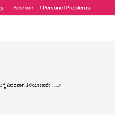
⚲
BSCRIBE
Login
ty
Fashion
Personal Problems
⚲
್ ಬಗ್ಗೆ ವಿವರವಾಗಿ ತಿಳಿಯೋಣವೇ……..?