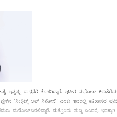
ೈ, ಇನ್ನಷ್ಟು ಸಾಧನೆಗೆ ತೊಡಗಿದ್ದಾರೆ. ಇದೀಗ ಮನೋಜ್ ಕಿರುತೆರೆಯಲ
್ಲಸ್‌ನ `ಸೀಕ್ರೆಟ್ಸ್ ಆಫ್‌ ಸಿನೋಲಿ' ಎಂಬ ಇದರಲ್ಲಿ ಇತಿಹಾಸದ ಪು
ಕರೆದುರು ಮನೋಜ್‌ಬರಲಿದ್ದಾರೆ. ಮತ್ತೊಂದು ಸುದ್ದಿ ಎಂದರೆ, ಇದಕ್ಕಾಗ