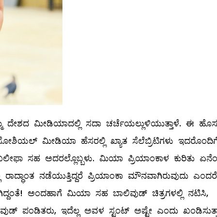
ಮ್ಮ ದೇಶದ ಮೀಡಿಯಾದಲ್ಲಿ ಸದಾ ಚರ್ಚೆಯಲ್ಲುಳಿಯುತ್ತಾಳೆ. ಈ ಹೊ
ಸೋಶಿಯಲ್ ಮೀಡಿಯಾ ಹೆಸರಲ್ಲಿ ಖ್ಯಾತ ಸೆಲೆಬ್ರಿಟಿಗಳು ಇದರೊಂದಿಗ
ಾ ಖಲೀಫಾ ಸಹ ಅದರಲ್ಲೊಬ್ಬಳು. ಮಿಯಾ ಪ್ರಿಯಾಂಕಾಳ ಕುರಿತು ಏನೆ
ಲ ರಾದ್ಧಾಂತ ನಡೆಯುತ್ತಿದ್ದರೆ ಪ್ರಿಯಾಂಕಾ ಮೌನವಾಗಿರುವುದು ಎಂದರೆ
ಗಿದ್ದಂತೆ! ಅಂದಹಾಗೆ ಮಿಯಾ ಸಹ ಬಾಲಿವುಡ್‌ ಚಿತ್ರಗಳಲ್ಲಿ ನಟಿಸಿ,
ಿವುಡ್‌ ಪಂಡಿತರು, ಇದೆಲ್ಲ ಅವಳ ಸ್ಟಂಟ್‌ ಅಷ್ಟೇ ಎಂದು ಖಂಡಿಸುತ್ತಾ