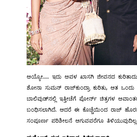
ಅಯ್ಯೋ..... ಇದು ಅವಳ ಖಾಸಗಿ ಜೀವನದ ಕುರಿತಾದುದಲ
ಶೋನಾ ಸುಮನ್‌ ರಾಜ್‌ಕುಂದ್ರಾ ಕುರಿತು, ಆತ ಒಂದು 
ಬಾಲಿವುಡ್‌ನಲ್ಲಿ ಇತ್ತೀಚೆಗೆ ಪೋರ್ನ್‌ ಚಿತ್ರಗಳ ಅವಾಂತ
ಬಂಧಿಸಲಾಗಿದೆ. ಆದರೆ ಈ ಕೊಚ್ಚೆಯಿಂದ ರಾಜ್‌ ಹೊರ
ಸಂಪೂರ್ಣ ಪರಿಶೀಲನೆ ಆಗುವವರೆಗೂ ತಿಳಿಯುವುದಿಲ್ಲ. 