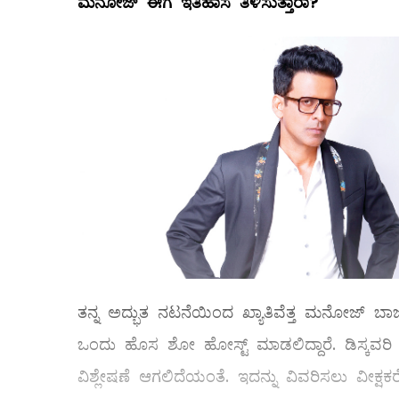
ಮನೋಜ್
‌ ಈಗ ಇತಿಹಾಸ ತಿಳಿಸುತ್ತಾರಾ?
ತನ್ನ ಅದ್ಭುತ ನಟನೆಯಿಂದ ಖ್ಯಾತಿವೆತ್ತ ಮನೋಜ್‌ ಬಾಜಪ
ಒಂದು ಹೊಸ ಶೋ ಹೋಸ್ಟ್ ಮಾಡಲಿದ್ದಾರೆ. ಡಿಸ್ಕವರಿ ಪ
ವಿಶ್ಲೇಷಣೆ ಆಗಲಿದೆಯಂತೆ. ಇದನ್ನು ವಿವರಿಸಲು ವೀಕ್ಷ