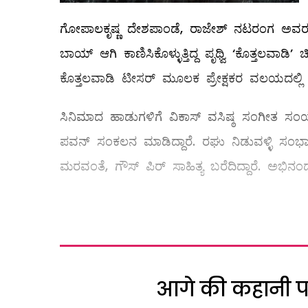
ಗೋಪಾಲಕೃಷ್ಣ ದೇಶಪಾಂಡೆ, ರಾಜೇಶ್ ನಟರಂಗ ಅವರಂತ
ಬಾಯ್ ಆಗಿ ಕಾಣಿಸಿಕೊಳ್ಳುತ್ತಿದ್ದ ಪೃಥ್ವಿ ‘ಕೊತ್ತಲವಾಡಿ’ 
ಕೊತ್ತಲವಾಡಿ ಟೀಸರ್‌ ಮೂಲಕ ಪ್ರೇಕ್ಷಕರ ವಲಯದಲ್ಲಿ ನಿರೀಕ
ಸಿನಿಮಾದ ಹಾಡುಗಳಿಗೆ ವಿಕಾಸ್‌ ವಸಿಷ್ಠ ಸಂಗೀತ ಸಂಯೋಜ
ಪವನ್ ಸಂಕಲನ ಮಾಡಿದ್ದಾರೆ. ರಘು ನಿಡುವಳ್ಳಿ ಸಂಭಾಷಣೆ
ಮರವಂತೆ, ಗೌಸ್ ಪಿರ್ ಸಾಹಿತ್ಯ ಬರೆದಿದ್ದಾರೆ. ಅಭಿನಂದನ್
आगे की कहानी पढ़