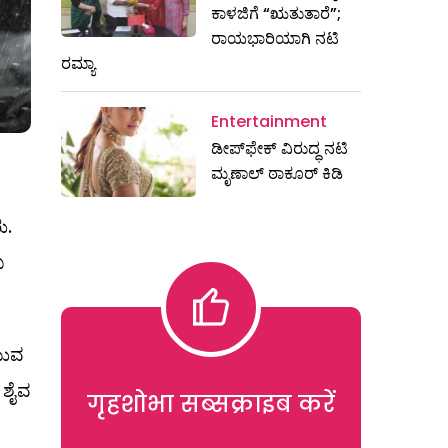
ಕಾಳಜಿಗೆ “ಋತುತಾರೆ”;
ರಾಯಭಾರಿಯಾಗಿ ನಟಿ
ರಮ್ಯಾ
Entertainment
ಡೀಪ್‌ಫೇಕ್ ವಿರುದ್ಧ ನಟಿ
ಮೃಣಾಲ್ ಠಾಕೂರ್ ಕಿಡಿ
ು.
ಬ
ಯುವ
 ಶೈವ
गृहशोभा सब्सक्राइब करें