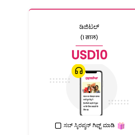
ಡಿಜಿಟಲ್
(1 साल)
USD10
ಸಬ್ ಸ್ಕಿರಪ್ಶನ್ ಗಿಫ್ಟ್ ಮಾಡಿ