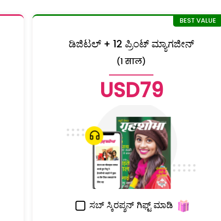
ಡಿಜಿಟಲ್ + 12 ಪ್ರಿಂಟ್ ಮ್ಯಾಗಜೀನ್
(1 साल)
USD79
ಸಬ್ ಸ್ಕಿರಪ್ಶನ್ ಗಿಫ್ಟ್ ಮಾಡಿ