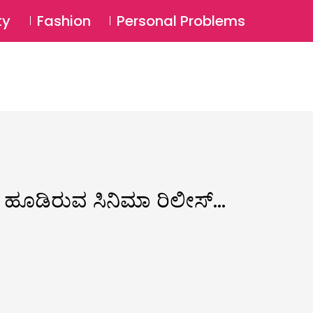
⚲
BSCRIBE
Login
ty
Fashion
Personal Problems
⚲
ಾಳ ಹೂಡಿರುವ ಸಿನಿಮಾ ರಿಲೀಸ್…