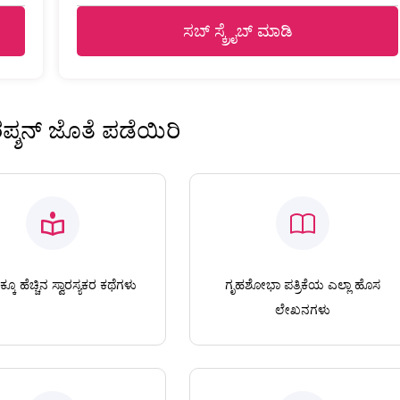
ಸಬ್ ಸ್ಕ್ರೈಬ್ ಮಾಡಿ
ಿರಪ್ಶನ್ ಜೊತೆ ಪಡೆಯಿರಿ
ಕೂ ಹೆಚ್ಚಿನ ಸ್ವಾರಸ್ಯಕರ ಕಥೆಗಳು
ಗೃಹಶೋಭಾ ಪತ್ರಿಕೆಯ ಎಲ್ಲಾ ಹೊಸ
ಲೇಖನಗಳು