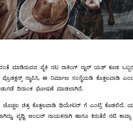
ವಂತೆ ಮಾಡಿರುವವ ಪೈಕಿ ನಟ ರಾಕಿಂಗ್‌ ಸ್ಟಾರ್‌ ಯಶ್‌ ಕೂಡ ಒಬ್ಬರ
ಡಕ್ಷನ್ಸ್‌ ಸ್ಥಾಪಿಸಿ, ಈ ನಿರ್ಮಾಣ ಸಂಸ್ಥೆಯಡಿ ಕೊತ್ತಲವಾಡಿ ಎಂ
ದ ಬಿಡುಗಡೆ ದಿನಾಂಕ ಘೋಷಣೆ ಮಾಡಲಾಗಿದೆ.
ುವ ಚೊಚ್ಚಲ ಚಿತ್ರ ಕೊತ್ತಲವಾಡಿ ಥಿಯೇಟರ್ ಗೆ ಎಂಟ್ರಿ ಕೊಡಲಿದೆ. 
ಾಗಿದ್ದು, ಪೃಥ್ವಿ ಅಂಬರ್ ನಾಯಕನಾಗಿ ಹಾಗೂ ಕಿರುತೆರೆ ನಟಿ ಕಾವ್ಯಾ