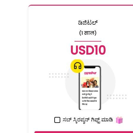
ಡಿಜಿಟಲ್
(1 साल)
USD10
ಸಬ್ ಸ್ಕಿರಪ್ಶನ್ ಗಿಫ್ಟ್ ಮಾಡಿ