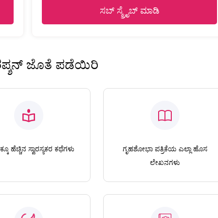
ಸಬ್ ಸ್ಕ್ರೈಬ್ ಮಾಡಿ
ಿರಪ್ಶನ್ ಜೊತೆ ಪಡೆಯಿರಿ
ಕೂ ಹೆಚ್ಚಿನ ಸ್ವಾರಸ್ಯಕರ ಕಥೆಗಳು
ಗೃಹಶೋಭಾ ಪತ್ರಿಕೆಯ ಎಲ್ಲಾ ಹೊಸ
ಲೇಖನಗಳು