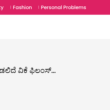
⚲
BSCRIBE
Login
ty
Fashion
Personal Problems
⚲
ಡಲಿದೆ ವಿಕೆ ಫಿಲಂಸ್‌…