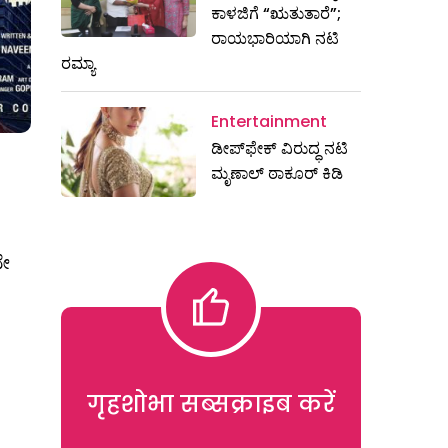
ಕಾಳಜಿಗೆ “ಋತುತಾರೆ”;
ರಾಯಭಾರಿಯಾಗಿ ನಟಿ
ರಮ್ಯಾ
Entertainment
ಡೀಪ್‌ಫೇಕ್ ವಿರುದ್ಧ ನಟಿ
ಮೃಣಾಲ್ ಠಾಕೂರ್ ಕಿಡಿ
ದೇ
गृहशोभा सब्सक्राइब करें