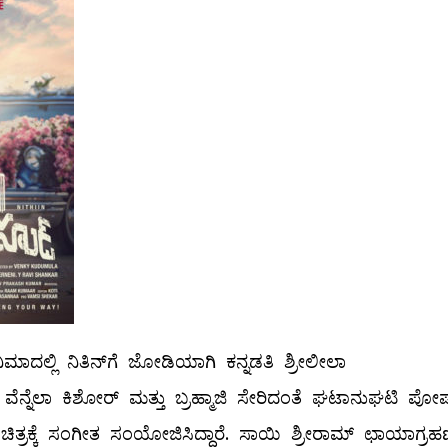
ಿಮಾದಲ್ಲಿ ನಿತಿನ್‌ಗೆ ಜೋಡಿಯಾಗಿ ಕನ್ನಡತಿ ಶ್ರೀಲೀಲಾ
್, ವೆನ್ನೆಲಾ ಕಿಶೋರ್ ಮತ್ತು ಬ್ರಹ್ಮಾಜಿ ಸೇರಿದಂತೆ ಘಟಾನುಘಟಿ ಪೋ
ಮಾರ್ ಚಿತ್ರಕ್ಕೆ ಸಂಗೀತ ಸಂಯೋಜಿಸಿದ್ದಾರೆ. ಸಾಯಿ ಶ್ರೀರಾಮ್ ಛಾಯಾಗ್ರ