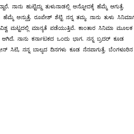
ರೆ. ನಾನು ಹುಟ್ಟಿದ್ದು ತುಳುನಾಡಲ್ಲಿ ಅನ್ನೋದಕ್ಕೆ ಹೆಮ್ಮೆ ಆಗುತ್ತೆ.
ೆ ಅನ್ಸುತ್ತೆ. ರೂಪೇಶ್ ಶೆಟ್ಟಿ ನನ್ನ ತಮ್ಮ. ನಾನು ತುಳು ಸಿನಿಮಾಗ
ಶ್ವ ಮಟ್ಟದಲ್ಲಿ ಮಾನ್ಯತೆ ಪಡೆಯುತ್ತಿವೆ. ಕಾಂತಾರ ಸಿನಿಮಾ ಮೂಲಕ
ಚಯ ಆಗಿದೆ. ನಾನು ಕರ್ನಾಟಕದ ಒಂದು ಭಾಗ. ನನ್ನ ಬ್ರದರ್ ಕೂಡ
್ ಸಿಟಿ, ನನ್ನ ಬಾಲ್ಯದ ದಿನಗಳು ಕೂಡ ನೆನಪಾಗುತ್ತೆ. ಬೆಂಗಳೂರಿ