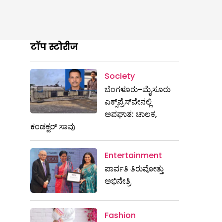
टॉप स्टोरीज
Society
ಬೆಂಗಳೂರು-ಮೈಸೂರು
ಎಕ್ಸ್​ಪ್ರೆಸ್‌ವೇನಲ್ಲಿ
ಅಪಘಾತ: ಚಾಲಕ,
ಕಂಡಕ್ಟರ್ ಸಾವು
Entertainment
ಪಾರ್ವತಿ ತಿರುವೋತ್ತು
ಅಭಿನೇತ್ರಿ
Fashion