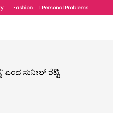
⚲
BSCRIBE
Login
ty
Fashion
Personal Problems
⚲
ೈ’ ಎಂದ ಸುನೀಲ್ ಶೆಟ್ಟಿ