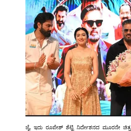
ಜೈ, ಇದು ರೂಪೇಶ್‍ ಶೆಟ್ಟಿ ನಿರ್ದೇಶನದ ಮೂರನೇ ಚಿತ್ರವಾಗ