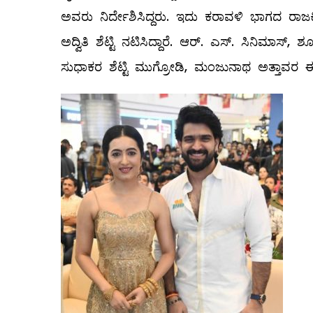
ಅವರು ನಿರ್ದೇಶಿಸಿದ್ದರು. ಇದು ಕರಾವಳಿ ಭಾಗದ ರಾಜಕೀ
ಅದ್ವಿತಿ ಶೆಟ್ಟಿ ನಟಿಸಿದ್ದಾರೆ. ಆರ್. ಎಸ್. ಸಿನಿಮಾಸ್,
ಸುಧಾಕರ ಶೆಟ್ಟಿ ಮುಗ್ರೋಡಿ, ಮಂಜುನಾಥ ಅತ್ತಾವರ ಈ ಚಿತ