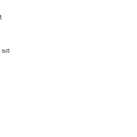
ೆ
ನ ಜನ