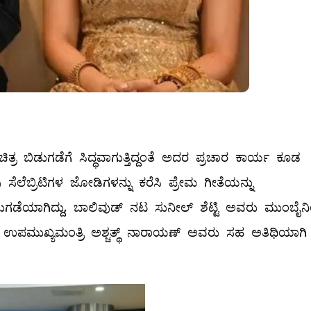
ತ್ರ ಬಿಡುಗಡೆಗೆ ಸಿದ್ಧವಾಗುತ್ತಿದ್ದಂತೆ ಅದರ ಪ್ರಚಾರ ಕಾರ್ಯ ಕೂಡ
ಸೆಲೆಬ್ರಿಟಿಗಳ ಜೋಡಿಗಳನ್ನು ಕರೆಸಿ ಪ್ರೇಮ ಗೀತೆಯನ್ನು
ಿಡುಗಡೆಯಾಗಿದ್ದು, ಬಾಲಿವುಡ್‍ ನಟ ಸುನೀಲ್‍ ಶೆಟ್ಟಿ ಅವರು ಮುಂಬೈನ
ಜಿ ಉಪಮುಖ್ಯಮಂತ್ರಿ ಅಶ್ಚತ್ಥ್ ನಾರಾಯಣ್ ಅವರು ಸಹ ಅತಿಥಿಯಾಗಿ