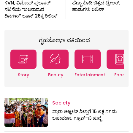
KVN, ವಿನೋದ್ ಪ್ರಭಾಕರ್
ಹೆಣ್ಣು ಕೊಡಿ ಚಿತ್ರದ ಟ್ರೇಲರ್,
ನಟನೆಯ “ಬಲರಾಮನ
ಹಾಡುಗಳು ರಿಲೀಸ್
ದಿನಗಳು” ಜೂನ್ 26ಕ್ಕೆ ರಿಲೀಸ್
ಗೃಹಶೋಭಾ ವತಿಯಿಂದ
Story
Beauty
Entertainment
Food
Society
ಪ್ಯಾರಾ ಅಥ್ಲೀಟ್ ಶಿಲ್ಪಾಗೆ 15 ಲಕ್ಷ ನಗದು
ಬಹುಮಾನ, ಗ್ರೂಪ್-ಬಿ ಹುದ್ದೆ