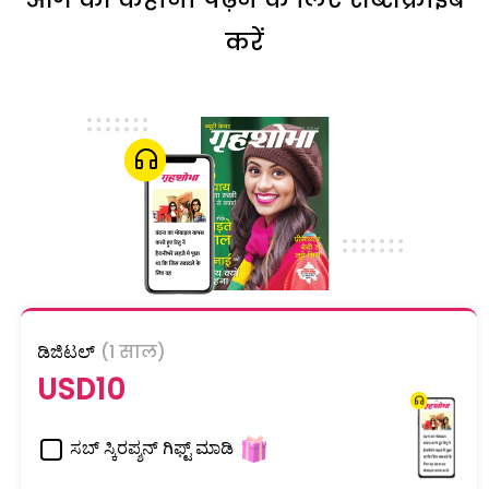
करें
ಡಿಜಿಟಲ್
(1 साल)
USD10
ಸಬ್ ಸ್ಕಿರಪ್ಶನ್ ಗಿಫ್ಟ್ ಮಾಡಿ