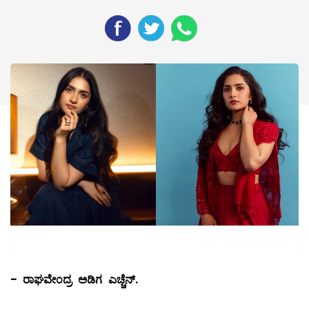
-
ರಾಘವೇಂದ್ರ ಅಡಿಗ ಎಚ್ಚೆನ್.