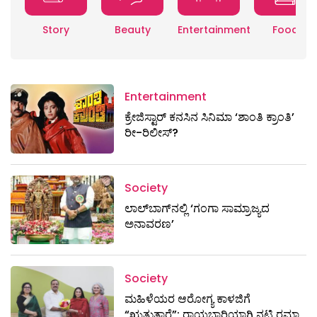
Story
Beauty
Entertainment
Food
Entertainment
ಕ್ರೇಜಿಸ್ಟಾರ್ ಕನಸಿನ ಸಿನಿಮಾ ‘ಶಾಂತಿ ಕ್ರಾಂತಿ’
ರೀ-ರಿಲೀಸ್?
Society
ಲಾಲ್‌ಬಾಗ್‌ನಲ್ಲಿ ‘ಗಂಗಾ ಸಾಮ್ರಾಜ್ಯದ
ಅನಾವರಣ’
Society
ಮಹಿಳೆಯರ ಆರೋಗ್ಯ ಕಾಳಜಿಗೆ
“ಋತುತಾರೆ”; ರಾಯಭಾರಿಯಾಗಿ ನಟಿ ರಮ್ಯಾ