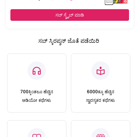
ಸಬ್ ಸ್ಕ್ರೈಬ್ ಮಾಡಿ
ಸಬ್ ಸ್ಕಿರಪ್ಶನ್ ಜೊತೆ ಪಡೆಯಿರಿ
700ಕ್ಕಿಂತಲೂ ಹೆಚ್ಚಿನ
6000ಕ್ಕೂ ಹೆಚ್ಚಿನ
ಆಡಿಯೋ ಕಥೆಗಳು
ಸ್ವಾರಸ್ಯಕರ ಕಥೆಗಳು