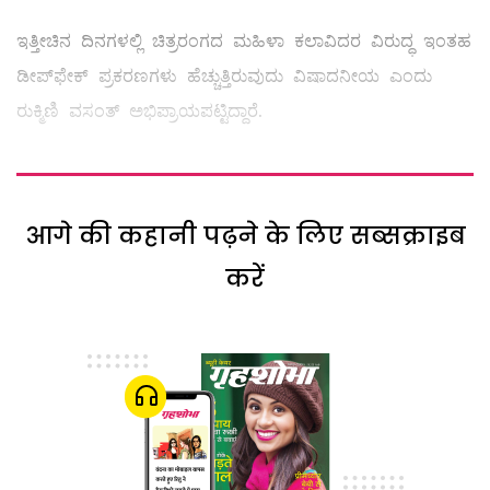
ಇತ್ತೀಚಿನ ದಿನಗಳಲ್ಲಿ ಚಿತ್ರರಂಗದ ಮಹಿಳಾ ಕಲಾವಿದರ ವಿರುದ್ಧ ಇಂತಹ
ಡೀಪ್‌ಫೇಕ್ ಪ್ರಕರಣಗಳು ಹೆಚ್ಚುತ್ತಿರುವುದು ವಿಷಾದನೀಯ ಎಂದು
ರುಕ್ಮಿಣಿ ವಸಂತ್ ಅಭಿಪ್ರಾಯಪಟ್ಟಿದ್ದಾರೆ.
आगे की कहानी पढ़ने के लिए सब्सक्राइब
करें