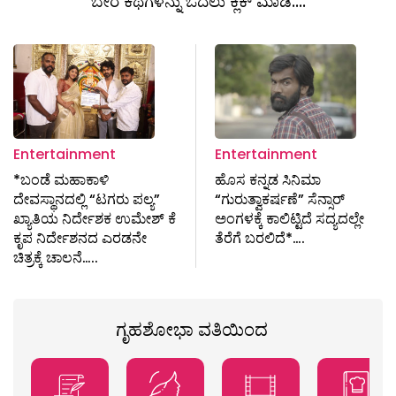
ಬೇರೆ ಕಥೆಗಳನ್ನು ಓದಲು ಕ್ಲಿಕ್ ಮಾಡಿ....
Entertainment
Entertainment
*ಬಂಡೆ ಮಹಾಕಾಳಿ
ಹೊಸ ಕನ್ನಡ ಸಿನಿಮಾ
ದೇವಸ್ಥಾನದಲ್ಲಿ “ಟಗರು ಪಲ್ಯ”
“ಗುರುತ್ವಾಕರ್ಷಣೆ” ಸೆನ್ಸಾರ್
ಖ್ಯಾತಿಯ ನಿರ್ದೇಶಕ‌ ಉಮೇಶ್ ಕೆ
ಅಂಗಳಕ್ಕೆ ಕಾಲಿಟ್ಟಿದೆ ಸದ್ಯದಲ್ಲೇ
ಕೃಪ ನಿರ್ದೇಶನದ ಎರಡನೇ
ತೆರೆಗೆ ಬರಲಿದೆ*….
ಚಿತ್ರಕ್ಕೆ ಚಾಲನೆ…..
ಗೃಹಶೋಭಾ ವತಿಯಿಂದ