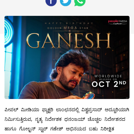
ಪೀಪಲ್ ಮೀಡಿಯಾ ಫ್ಯಾಕ್ಟರಿ ಲಾಂಛನದಲ್ಲಿ ವಿಶ್ವಪ್ರಸಾದ್ ಅದ್ದೂರಿಯಾಗಿ
ನಿರ್ಮಿಸುತ್ತಿರುವ, ನೃತ್ಯ ನಿರ್ದೇಶಕ ಧನಂಜಯ್ ಚೊಚ್ಚಲ ನಿರ್ದೇಶನದ
ಹಾಗೂ ಗೋಲ್ಟನ್ ಸ್ಟಾರ್ ಗಣೇಶ್‍ ಅಭಿನಯದ ಬಹು ನಿರೀಕ್ಷಿತ