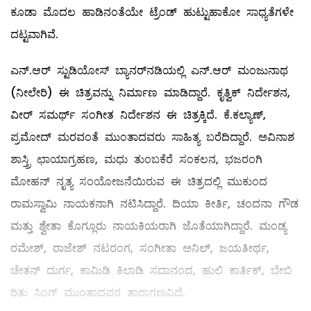
ಕೂಡಾ ಮೊದಲ ಹಾಡಿನಂತೆಯೇ ಟ್ರೆಂಡ್ ಹುಟ್ಟುಹಾಕೋ ಸಾಧ್ಯತೆಗಳೇ
ದಟ್ಟವಾಗಿವೆ.
ಎನ್.ಆರ್ ಸ್ಟುಡಿಯೋಸ್ ಬ್ಯಾನರ್‌ನಡಿಯಲ್ಲಿ ಎನ್.ಆರ್ ಮಂಜುನಾಥ
(ನೀಲೇರಿ) ಈ ಚಿತ್ರವನ್ನು ನಿರ್ಮಾಣ ಮಾಡಿದ್ದಾರೆ. ಕೃತ್ವಿಕ್ ನಿರ್ದೇಶನ,
ವೀರ್ ಸಮರ್ಥ್ ಸಂಗೀತ ನಿರ್ದೇಶನ ಈ ಚಿತ್ರಕ್ಕಿದೆ. ಕೆ.ಕಲ್ಯಾಣ್,
ಪ್ರಮೋದ್ ಮರವಂತೆ ಮುಂತಾದವರು ಸಾಹಿತ್ಯ ಬರೆದಿದ್ದಾರೆ. ಅವಿನಾಶ
ಶಾಸ್ತ್ರಿ ಛಾಯಾಗ್ರಹಣ, ಮಧು ತುಂಬಕೆರೆ ಸಂಕಲನ, ಭಜರಂಗಿ
ಮೋಹನ್ ನೃತ್ಯ ಸಂಯೋಜನೆಯಿರುವ ಈ ಚಿತ್ರದಲ್ಲಿ ಮುಕುಂದ
ರಾಮಸ್ವಾಮಿ ನಾಯಕನಾಗಿ ನಟಿಸಿದ್ದಾರೆ. ದಿಯಾ ಕೀರ್ತಿ, ಚಂದನಾ ಗೌಡ
ಮತ್ತು ಶ್ವೇತಾ ಕೊಗ್ಲೂರು ನಾಯಕಿಯರಾಗಿ ಜೊತೆಯಾಗಿದ್ದಾರೆ. ಮಂಡ್ಯ
ರಮೇಶ್, ರಾಜೇಶ್ ನಟರಂಗ, ಸಂಗೀತಾ ಅನಿಲ್, ಜಯತೀರ್ಥ,
ಚೇತನ್ ದುರ್ಗ, ಕಾಮಿಡಿ ಕಿಲಾಡಿ ಸದಾನಂದ, ಹುಲಿ ಕಾರ್ತಿಕ್, ಬೇಬಿ
ರಿತು ಸಿಂಗ್ ಮುಂತಾದವರ ತಾರಾಗಣವಿದೆ.