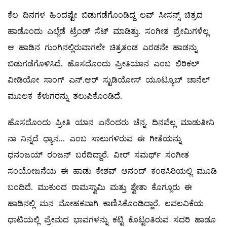
ಕೆಲ ದಿನಗಳ ಹಿಂದಷ್ಟೇ ಬಿಡುಗಡೆಗೊಂಡಿದ್ದ ಲವ್ ಸೀಸನ್ಸ್ ಚಿತ್ರದ
ಹಾಡೊಂದು ಎಲ್ಲೆಡೆ ಟ್ರೆಂಡ್ ಸೆಟ್ ಮಾಡಿತ್ತು. ಸಂಗೀತ ಪ್ರೇಮಿಗಳೆಲ್ಲ
ಆ ಹಾಡಿನ ಗುಂಗಿನಲ್ಲಿರುವಾಗಲೇ ಚಿತ್ರತಂಡ ಎರಡನೇ ಹಾಡನ್ನು
ಬಿಡುಗಡೆಗೊಳಿಸಿದೆ. ಹೊಸದೊಂದು ಪ್ರೀತಿಯಾನ ಎಂಬ ಲಿರಿಕಲ್
ವೀಡಿಯೋ ಸಾಂಗ್ ಎನ್.ಆರ್ ಸ್ಟುಡಿಯೋಸ್ ಯೂಟ್ಯೂಬ್ ಚಾನೆಲ್
ಮೂಲಕ ಕೆಳುಗರನ್ನು ತಲುಪಿಕೊಂಡಿದೆ.
ಹೊಸದೊಂದು ಪ್ರೀತಿ ಯಾನ ಏನೆಂದರು ಚೆನ್ನ. ದಿನವೆಲ್ಲ ಮಾಡುತೀನಿ
ನಾ ನಿನ್ನದೆ ಧ್ಯಾನ... ಎಂಬ ಸಾಲುಗಳಿರುವ ಈ ಗೀತೆಯನ್ನು
ಧನಂಜಯ್ ರಂಜನ್ ಬರೆದಿದ್ದಾರೆ. ವೀರ್ ಸಮರ್ಥ್ ಸಂಗೀತ
ಸಂಯೋಜನೆಯ ಈ ಹಾಡು ಕೇಶವ್ ಆನಂದ್ ಕಂಠಸಿರಿಯಲ್ಲಿ ಮೂಡಿ
ಬಂದಿದೆ. ಮುಕುಂದ ರಾಮಸ್ವಾಮಿ ಮತ್ತು ಶ್ವೇತಾ ಕೊಗ್ಲೂರು ಈ
ಹಾಡಿನಲ್ಲಿ ಮನ ಮೋಹಕವಾಗಿ ಕಾಣಿಸಿಕೊಂಡಿದ್ದಾರೆ. ಲವಲವಿಕೆಯ
ಧಾಟಿಯಲ್ಲಿ ಪ್ರೇಮದ ಭಾವಗಳನ್ನು ಕಟ್ಟಿ ಕೊಟ್ಟಂತಿರುವ ಸದರಿ ಹಾಡೂ