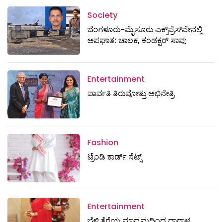
Society
ಬೆಂಗಳೂರು-ಮೈಸೂರು ಎಕ್ಸ್​ಪ್ರೆಸ್‌ವೇನಲ್ಲಿ
ಅಪಘಾತ: ಚಾಲಕ, ಕಂಡಕ್ಟರ್ ಸಾವು
Entertainment
ಪಾರ್ವತಿ ತಿರುವೋತ್ತು ಅಭಿನೇತ್ರಿ
Fashion
ಟ್ರೆಂಡಿ ಕಾರ್ಡ್‌ ಸೆಟ್ಸ್
Entertainment
ಬೆಳ್ಳಿ ತೆರೆಯ ಮಾಧ್ಯಮದಿಂದ ಧಾರಾಳ