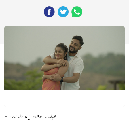
- ರಾಘವೇಂದ್ರ ಅಡಿಗ ಎಚ್ಚೆನ್.