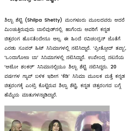
ಶಿಲ್ಪಾ ಶೆಟ್ಟಿ (Shilpa Shetty) ಮಂಗಳೂರು ಮೂಲದವರು ಆದರೆ
ಮಿಂಚುತ್ತಿರುವುದು ಬಾಲಿವುಡ್​ನಲ್ಲಿ. ಹಾಗೆಂದು ಅವರಿಗೆ ಕನ್ನಡ
ಚಿತ್ರರಂಗ ಹೊಸತೆಂದೇನೂ ಅಲ್ಲ. ಈ ಹಿಂದೆ ರವಿಚಂದ್ರನ್ ಜೊತೆಗೆ
ಎರಡು ಸೂಪರ್ ಹಿಟ್ ಸಿನಿಮಾಗಳಲ್ಲಿ ನಟಿಸಿದ್ದಾರೆ. ‘ಪ್ರೀತ್ಸೋದ್ ತಪ್ಪಾ’,
‘ಒಂದಾಗೋಣ ಬಾ’ ಸಿನಿಮಾಗಳಲ್ಲಿ ನಟಿಸಿದ್ದಾರೆ. ಉಪೇಂದ್ರ ನಟನೆಯ
‘ಆಟೋ ಶಂಕರ್’ ಸಿನಿಮಾನಲ್ಲಿಯೂ ಶಿಲ್ಪಾ ಶೆಟ್ಟಿ ನಟಿಸಿದ್ದರು. 20
ವರ್ಷಗಳ ಗ್ಯಾಪ್ ಬಳಿಕ ಇದೀಗ ‘ಕೆಡಿ’ ಸಿನಿಮಾ ಮೂಲಕ ಮತ್ತೆ ಕನ್ನಡ
ಚಿತ್ರರಂಗಕ್ಕೆ ಎಂಟ್ರಿ ಕೊಟ್ಟಿರುವ ಶಿಲ್ಪಾ ಶೆಟ್ಟಿ, ಕನ್ನಡ ಚಿತ್ರರಂಗದ ಬಗ್ಗೆ
ಹೆಮ್ಮೆಯ ಮಾತುಗಳನ್ನಾಡಿದ್ದಾರೆ.