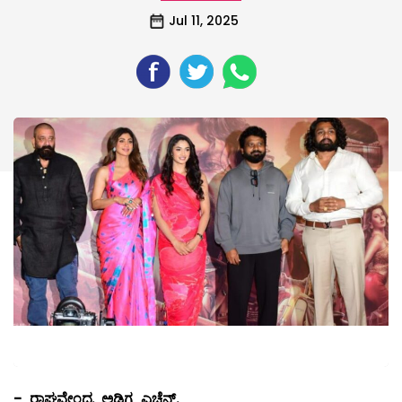
Jul 11, 2025
-
ರಾಘವೇಂದ್ರ ಅಡಿಗ ಎಚ್ಚೆನ್.