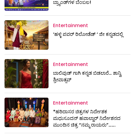
ಬ್ರ್ಯಾಂಡ್‌ಗಳ ಬೆಂಬಲ!
Entertainment
‘ಹಳ್ಳಿ ಪವರ್ ರಿಲೋಡೆಡ್ ‘ ಜೀ ಕನ್ನಡದಲ್ಲಿ
Entertainment
ಬಾಲಿವುಡ್ ಗಾಗಿ ಕನ್ನಡ ಬಿಡಲಾರೆ… ಶಾನ್ವಿ
ಶ್ರೀವಾತ್ಸವ್
Entertainment
*ಹರಿದಾಸರ ಚಿತ್ರಗಳ ನಿರ್ದೇಶಕ
ಮಧುಸೂದನ್ ಹವಾಲ್ದಾರ್ ನಿರ್ದೇಶನದ
ಮುಂದಿನ ಚಿತ್ರ “ನಮ್ಮ ರಾಯರು”…….