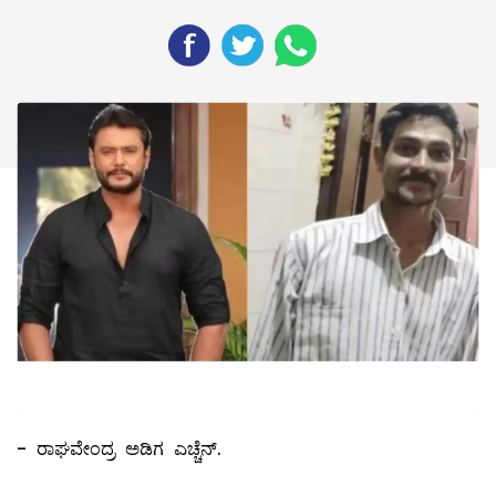
- ರಾಘವೇಂದ್ರ ಅಡಿಗ ಎಚ್ಚೆನ್.