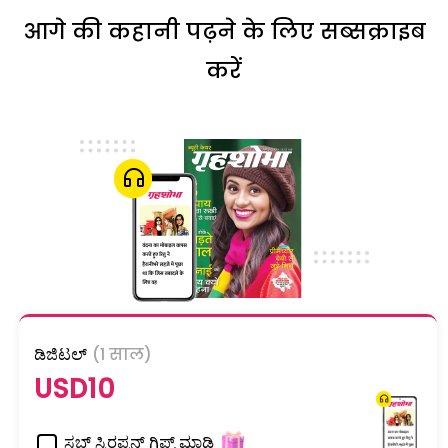
आगे की कहानी पढ़ने के लिए सब्सक्राइब
करें
ಡಿಜಿಟಲ್
(1 साल)
USD10
ಸಬ್ ಸ್ಕಿರಪ್ಶನ್ ಗಿಫ್ಟ್ ಮಾಡಿ