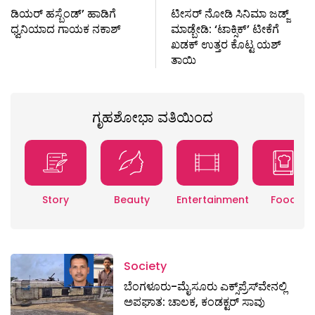
ಡಿಯರ್ ಹಸ್ಬೆಂಡ್’ ಹಾಡಿಗೆ
ಟೀಸರ್ ನೋಡಿ ಸಿನಿಮಾ ಜಡ್ಜ್
ಧ್ವನಿಯಾದ ಗಾಯಕ ನಕಾಶ್
ಮಾಡ್ಬೇಡಿ: ‘ಟಾಕ್ಸಿಕ್’ ಟೀಕೆಗೆ
ಖಡಕ್ ಉತ್ತರ ಕೊಟ್ಟ ಯಶ್
ತಾಯಿ
ಗೃಹಶೋಭಾ ವತಿಯಿಂದ
Story
Beauty
Entertainment
Food
Society
ಬೆಂಗಳೂರು-ಮೈಸೂರು ಎಕ್ಸ್​ಪ್ರೆಸ್‌ವೇನಲ್ಲಿ
ಅಪಘಾತ: ಚಾಲಕ, ಕಂಡಕ್ಟರ್ ಸಾವು