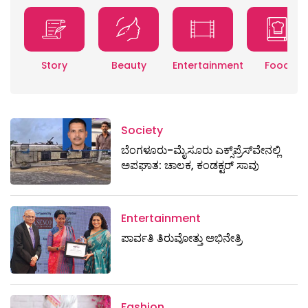
Story
Beauty
Entertainment
Food
Society
ಬೆಂಗಳೂರು-ಮೈಸೂರು ಎಕ್ಸ್​ಪ್ರೆಸ್‌ವೇನಲ್ಲಿ
ಅಪಘಾತ: ಚಾಲಕ, ಕಂಡಕ್ಟರ್ ಸಾವು
Entertainment
ಪಾರ್ವತಿ ತಿರುವೋತ್ತು ಅಭಿನೇತ್ರಿ
Fashion