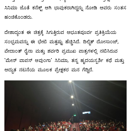
ಸಿನಿಮಾ ಜೊತೆ ಕನೆಕ್ಟ್ ಆಗಿ ಭಾವುಕರಾಗಿದ್ದನ್ನು ನೋಡಿ ಅವರು ಸಂತಸ
ಹಂಚಿಕೊಂಡರು.
ದೇಶಾದ್ಯಂತ ಈ ಚಿತ್ರಕ್ಕೆ ಸಿಗುತ್ತಿರುವ ಅಭೂತಪೂರ್ವ ಪ್ರತಿಕ್ರಿಯೆಯ
ಸಂಭ್ರಮವನ್ನು ಈ ಭೇಟಿ ಮತ್ತಷ್ಟು ಹೆಚ್ಚಿಸಿದೆ. ದಿಲ್ಜಿತ್ ದೋಸಾಂಜ್,
ವೇದಾಂತ್ ರೈನಾ ಮತ್ತು ಶರ್ವರಿ ಪ್ರಮುಖ ಪಾತ್ರಗಳಲ್ಲಿ ನಟಿಸಿರುವ
'ಮೇನ್ ವಾಪಸ್ ಆವುಂಗಾ' ಸಿನಿಮಾ, ತನ್ನ ಹೃದಯಸ್ಪರ್ಶಿ ಕಥೆ ಮತ್ತು
ಅದ್ಭುತ ನಟನೆಯ ಮೂಲಕ ಪ್ರೇಕ್ಷಕರ ಮನ ಗೆದ್ದಿದೆ.