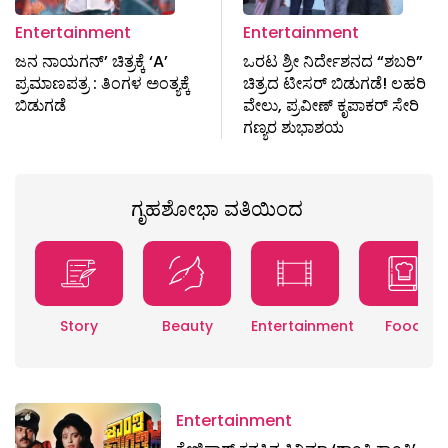
Entertainment
Entertainment
ಜನ ನಾಯಗನ್’ ಚಿತ್ರಕ್ಕೆ ‘A’
ಒರಟ ಶ್ರೀ ನಿರ್ದೇಶನದ “ಶಬರಿ”
ಪ್ರಮಾಣಪತ್ರ : ತಿಂಗಳ ಅಂತ್ಯಕ್ಕೆ
ಚಿತ್ರದ ಟೀಸರ್ ಬಿಡುಗಡೆ! ಲಹರಿ
ಬಿಡುಗಡೆ
ವೇಲು, ಪ್ರವೀಣ್ ಕೃಪಾಕರ್ ಸೇರಿ
ಗಣ್ಯರ ಶುಭಾಶಯ
ಗೃಹಶೋಭಾ ವತಿಯಿಂದ
Story
Beauty
Entertainment
Food
Entertainment