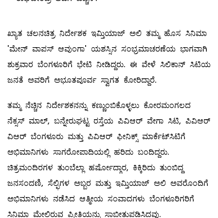
ಖ್ಯಾತ ಚಲನಚಿತ್ರ ನಿರ್ದೇಶಕ ಇಮ್ತಿಯಾಜ್ ಅಲಿ ತಮ್ಮ ಹೊಸ ಸಿನಿಮಾ
'ಮೇನ್ ವಾಪಸ್ ಆವುಂಗಾ' ಯಶಸ್ಸಿನ ಸಂಭ್ರಮಾಚರಣೆಯ ಭಾಗವಾಗಿ
ಶುಕ್ರವಾರ ಬೆಂಗಳೂರಿಗೆ ಭೇಟಿ ನೀಡಿದ್ದರು. ಈ ವೇಳೆ ಸಿಲಿಕಾನ್ ಸಿಟಿಯ
ಜನತೆ ಅವರಿಗೆ ಅಭೂತಪೂರ್ವ ಸ್ವಾಗತ ಕೋರಿದ್ದಾರೆ.
ತಮ್ಮ ನೆಚ್ಚಿನ ನಿರ್ದೇಶಕನನ್ನು ಕಣ್ಣುಂಬಿಕೊಳ್ಳಲು ಕೋರಮಂಗಲದ
ನೆಕ್ಸಸ್ ಮಾಲ್, ಬನ್ನೇರುಘಟ್ಟ ರಸ್ತೆಯ ಪಿವಿಆರ್ ವೇಗಾ ಸಿಟಿ, ಪಿವಿಆರ್
ವಿಆರ್ ಬೆಂಗಳೂರು ಮತ್ತು ಪಿವಿಆರ್ ಫೀನಿಕ್ಸ್ ಮಾರ್ಕೆಟ್‌ಸಿಟಿಗೆ
ಅಭಿಮಾನಿಗಳು ಸಾಗರೋಪಾದಿಯಲ್ಲಿ ಹರಿದು ಬಂದಿದ್ದರು.
ಚಿತ್ರಮಂದಿರಗಳ ತುಂಬೆಲ್ಲಾ ಹರ್ಷೋದ್ಗಾರ, ಕಿಕ್ಕಿರಿದು ತುಂಬಿದ್ದ
ಜನಸಂದಣಿ, ಸೆಲ್ಫಿಗಳ ಅಬ್ಬರ ಮತ್ತು ಇಮ್ತಿಯಾಜ್ ಅಲಿ ಅವರೊಂದಿಗೆ
ಅಭಿಮಾನಿಗಳು ನಡೆಸಿದ ಆತ್ಮೀಯ ಸಂವಾದಗಳು ಬೆಂಗಳೂರಿಗರಿಗೆ
ಸಿನಿಮಾ ಮೇಲಿರುವ ಪ್ರೀತಿಯನ್ನು ಸಾಬೀತುಪಡಿಸಿದವು.