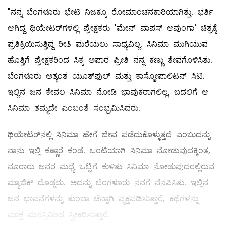
"ನನ್ನ ಬೆಂಗಳೂರು ಭೇಟಿ ನಿಜಕ್ಕೂ ರೋಮಾಂಚನಕಾರಿಯಾಗಿತ್ತು. ಭರ್ತಿ
ಆಗಿದ್ದ ಥಿಯೇಟರ್‌ಗಳಲ್ಲಿ ಪ್ರೇಕ್ಷಕರು 'ಮೇನ್ ವಾಪಸ್ ಆವುಂಗಾ' ಚಿತ್ರಕ್ಕೆ
ಪ್ರತಿಕ್ರಿಯಿಸುತ್ತಿದ್ದ ರೀತಿ ಮರೆಯಲು ಸಾಧ್ಯವಿಲ್ಲ. ಸಿನಿಮಾ ಮುಗಿಯುವ
ಹೊತ್ತಿಗೆ ಪ್ರೇಕ್ಷಕರಿಂದ ಸಿಕ್ಕ ಅಪಾರ ಪ್ರೀತಿ ನನ್ನ ಕಣ್ಣು ತೇವಗೊಳಿಸಿತು.
ಬೆಂಗಳೂರು ಅತ್ಯಂತ ಯೂತ್‌ಫುಲ್ ಮತ್ತು ಕಾಸ್ಮೋಪಾಲಿಟನ್ ಸಿಟಿ.
ಇಲ್ಲಿನ ಜನ ಕೇವಲ ಸಿನಿಮಾ ನೋಡಿ ಭಾವುಕರಾಗಲಿಲ್ಲ, ಬದಲಿಗೆ ಆ
ಸಿನಿಮಾ ತಮ್ಮದೇ ಎಂಬಂತೆ ಸಂಭ್ರಮಿಸಿದರು.
ಥಿಯೇಟರ್‌ನಲ್ಲಿ ಸಿನಿಮಾ ಹೇಗೆ ಜೀವ ಪಡೆದುಕೊಳ್ಳುತ್ತದೆ ಎಂಬುದನ್ನು
ನಾನು ಇಲ್ಲಿ ಕಣ್ಣಾರೆ ಕಂಡೆ. ಒಂಟಿಯಾಗಿ ಸಿನಿಮಾ ನೋಡುವುದಕ್ಕಿಂತ,
ನೂರಾರು ಜನರ ಮಧ್ಯೆ ಒಟ್ಟಿಗೆ ಕುಳಿತು ಸಿನಿಮಾ ನೋಡುವುದರಲ್ಲಿರುವ
ಮ್ಯಾಜಿಕ್ ದೊಡ್ಡದು. ಅದನ್ನು ಬೆಂಗಳೂರು ನನಗೆ ನೆನಪಿಸಿತು. ಇಲ್ಲಿನ
ಜನ ಭಾವನೆಗಳನ್ನು ತುಂಬಾ ಚೆನ್ನಾಗಿ ವ್ಯಕ್ತಪಡಿಸುತ್ತಾರೆ, ಕಥೆಗಳನ್ನು
ಮುಕ್ತ ಮನಸ್ಸಿನಿಂದ ಸ್ವೀಕರಿಸುತ್ತಾರೆ.