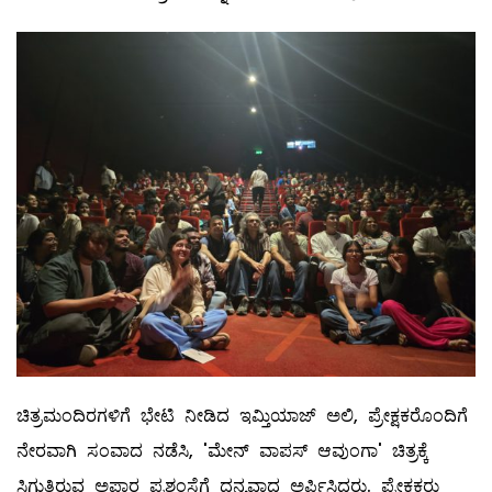
ಚಿತ್ರಮಂದಿರಗಳಿಗೆ ಭೇಟಿ ನೀಡಿದ ಇಮ್ತಿಯಾಜ್ ಅಲಿ, ಪ್ರೇಕ್ಷಕರೊಂದಿಗೆ
ನೇರವಾಗಿ ಸಂವಾದ ನಡೆಸಿ, 'ಮೇನ್ ವಾಪಸ್ ಆವುಂಗಾ' ಚಿತ್ರಕ್ಕೆ
ಸಿಗುತ್ತಿರುವ ಅಪಾರ ಪ್ರಶಂಸೆಗೆ ಧನ್ಯವಾದ ಅರ್ಪಿಸಿದರು. ಪ್ರೇಕ್ಷಕರು