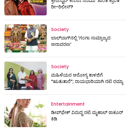
ಕ್ರೇಜಿಸ್ಟಾರ್ ಕನಸಿನ ಸಿನಿಮಾ ‘ಶಾಂತಿ ಕ್ರಾಂತಿ’
ರೀ-ರಿಲೀಸ್?
Society
ಲಾಲ್‌ಬಾಗ್‌ನಲ್ಲಿ ‘ಗಂಗಾ ಸಾಮ್ರಾಜ್ಯದ
ಅನಾವರಣ’
Society
ಮಹಿಳೆಯರ ಆರೋಗ್ಯ ಕಾಳಜಿಗೆ
“ಋತುತಾರೆ”; ರಾಯಭಾರಿಯಾಗಿ ನಟಿ ರಮ್ಯಾ
Entertainment
ಡೀಪ್‌ಫೇಕ್ ವಿರುದ್ಧ ನಟಿ ಮೃಣಾಲ್ ಠಾಕೂರ್
ಕಿಡಿ