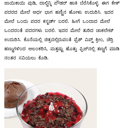
ಜಾಯಿಕಾಯಿ ಪುಡಿ, ದಾಲ್ಚಿನ್ನಿ ಪೌಡರ್‌ ಹಾಕಿ ಬೆರೆಸಿಕೊಳ್ಳಿ. ಈಗ ಕೇಕ್‌
ಪದರದ ಮೇಲೆ ಅರ್ಧ ಭಾಗ ಹಣ್ಣಿನ ಹೋಳು ಉದುರಿಸಿ. ಇದರ
ಮೇಲೆ ಒಂದು ಪದರ ಕಸ್ಟರ್ಡ್‌ ಬರಲಿ. ಹೀಗೆ ಒಂದಾದ ಮೇಲೆ
ಒಂದರಂತೆ ಪದರಗಳು ಬರಲಿ. ಇದರ ಮೇಲೆ ತುರಿದ ಚಾಕಲೇಟ್‌
ಉದುರಿಸಿ. ಕೊನೆಯಲ್ಲಿ ಚಿತ್ರದಲ್ಲಿರುವಂತೆ ಫ್ರೆಶ್‌ ವಿಪ್ಡ್ ಕ್ರೀಂ, ಚೆರ್ರಿ
ಹಣ್ಣುಗಳಿಂದ ಅಲಂಕರಿಸಿ, ಮತ್ತಷ್ಟು ಹೊತ್ತು ಫ್ರಿಜ್‌ನಲ್ಲಿ ತಣ್ಣಗೆ ಮಾಡಿ
ನಂತರ ಸವಿಯಲು ಕೊಡಿ.