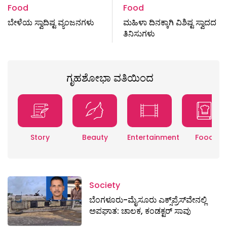
Food
Food
ಬೇಳೆಯ ಸ್ವಾದಿಷ್ಟ ವ್ಯಂಜನಗಳು
ಮಹಿಳಾ ದಿನಕ್ಕಾಗಿ ವಿಶಿಷ್ಟ ಸ್ವಾದದ
ತಿನಿಸುಗಳು
ಗೃಹಶೋಭಾ ವತಿಯಿಂದ
Story
Beauty
Entertainment
Food
Society
ಬೆಂಗಳೂರು-ಮೈಸೂರು ಎಕ್ಸ್​ಪ್ರೆಸ್‌ವೇನಲ್ಲಿ
ಅಪಘಾತ: ಚಾಲಕ, ಕಂಡಕ್ಟರ್ ಸಾವು