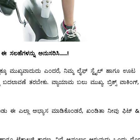
ಈ
ಸಲಹೆಗಳನ್ನು
ಅನುಸರಿಸಿ
......!
್ಲಕ್ಕೂ ಮುಖ್ಯವಾದುದು ಎಂದರೆ, ನಿಮ್ಮ ಲೈಫ್‌ ಸ್ಟೈಲ್ ‌ಹಾಗೂ ಊಟ
್ಲೂ ಬದಲಾವಣೆ ತರಬೇಕು. ವ್ಯಾಯಾಮ ಬಲು ಮುಖ್ಯ. ಬ್ರಿಕ್ಸ್ ವಾಕಿಂಗ್‌,
ಂಡು ಈ ಎಲ್ಲಾ ಅಭ್ಯಾಸ ಮಾಡಿಕೊಂಡರೆ, ಖಂಡಿತಾ ನೀವು ಫಿಟ್‌ &
ಗೂ ಟೆಕ್ನಾಲಜಿ ಕಾರಣ, ನಿದ್ದೆ ಅಪೂರ್ಣ ಆಗುವುದು ಒಂದು ದೊಡ್