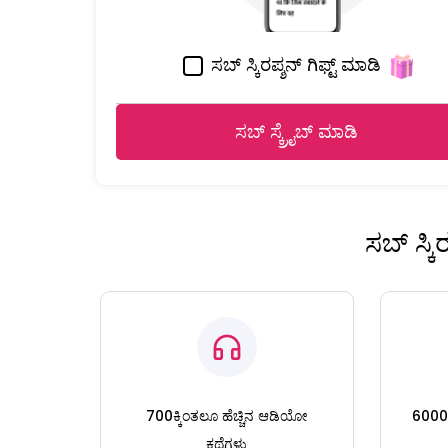
ಸಬ್ ಸ್ಕಿರಪ್ಶನ್ ಗಿಫ್ಟ್ ಮಾಡಿ
ಸಬ್ ಸ್ಕ್ರೈಬ್ ಮಾಡಿ
ಸಬ್ ಸ್ಕ
700ಕ್ಕಿಂತಲೂ ಹೆಚ್ಚಿನ ಆಡಿಯೋ
6000ಕ್
ಕಥೆಗಳು