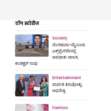
टॉप स्टोरीज
Society
ಬೆಂಗಳೂರು-ಮೈಸೂರು
ಎಕ್ಸ್​ಪ್ರೆಸ್‌ವೇನಲ್ಲಿ
ಅಪಘಾತ: ಚಾಲಕ,
ಕಂಡಕ್ಟರ್ ಸಾವು
Entertainment
ಪಾರ್ವತಿ ತಿರುವೋತ್ತು
ಅಭಿನೇತ್ರಿ
Fashion