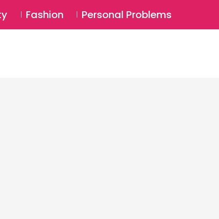
⚲
BSCRIBE
Login
ty
Fashion
Personal Problems
⚲