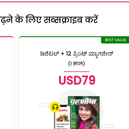
ने के लिए सब्सक्राइब करें
ಡಿಜಿಟಲ್ + 12 ಪ್ರಿಂಟ್ ಮ್ಯಾಗಜೀನ್
(1 साल)
USD79