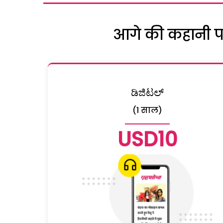
आगे की कहानी पढ़
ಡಿಜಿಟಲ್
(1 साल)
USD10