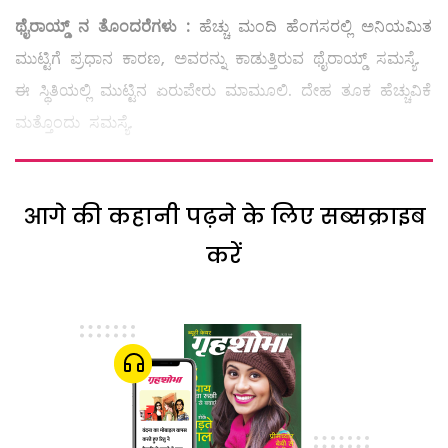
ಥೈರಾಯ್ಡ್
ನ
ತೊಂದರೆಗಳು
:
ಹೆಚ್ಚು ಮಂದಿ ಹೆಂಗಸರಲ್ಲಿ ಅನಿಯಮಿತ
ಮುಟ್ಟಿಗೆ ಪ್ರಧಾನ ಕಾರಣ, ಅವರನ್ನು ಕಾಡುತ್ತಿರುವ ಥೈರಾಯ್ಡ್ ಸಮಸ್ಯೆ.
ಈ ಸ್ಥಿತಿಯಲ್ಲಿ ಮುಟ್ಟಿನ ಏರುಪೇರು ಮಾಮೂಲಿ. ದೇಹ ತೂಕ ಹೆಚ್ಚುವಿಕೆ
ಮತ್ತೊಂದು ಸಮಸ್ಯೆ.
आगे की कहानी पढ़ने के लिए सब्सक्राइब
करें