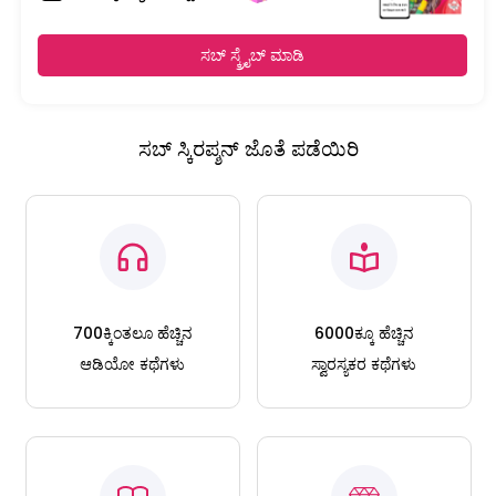
ಸಬ್ ಸ್ಕ್ರೈಬ್ ಮಾಡಿ
ಸಬ್ ಸ್ಕಿರಪ್ಶನ್ ಜೊತೆ ಪಡೆಯಿರಿ
700ಕ್ಕಿಂತಲೂ ಹೆಚ್ಚಿನ
6000ಕ್ಕೂ ಹೆಚ್ಚಿನ
ಆಡಿಯೋ ಕಥೆಗಳು
ಸ್ವಾರಸ್ಯಕರ ಕಥೆಗಳು