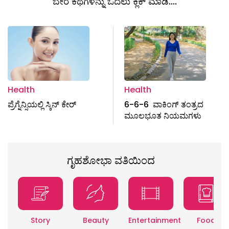
ಬೇರೆ ಕಥೆಗಳನ್ನು ಓದಲು ಕ್ಲಿಕ್ ಮಾಡಿ....
Health
Health
ಪ್ರೆಗ್ನೆನ್ಸಿಯಲ್ಲಿ ಸ್ಕಿನ್‌ ಕೇರ್‌
6-6-6 ವಾಕಿಂಗ್ ತಂತ್ರದ
ಮೂಲಭೂತ ನಿಯಮಗಳು
ಗೃಹಶೋಭಾ ವತಿಯಿಂದ
Story
Beauty
Entertainment
Food